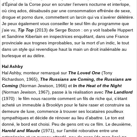
d’Épinal de la Corse pour en scruter l’envers nocturne et interlope,
où cinq ados, désabusés par une consommation effrénée de sexe,
drogue et porno dure, commettent un larcin qui va s’avérer délétère.
Je peux également vous conseiller le seul film du programme que
j’aie vu,
Tip Top
(2013) de Serge Bozon : on y voit Isabelle Huppert
et Sandrine Kiberlain en inspectrices enquêtant, dans une France
provinciale aux trognes improbables, sur la mort d’un indic, le tout
dans un style qui revendique haut la main un droit inaliénable au
burlesque et au délire.
Hal Ashby
Hal Ashby, monteur remarqué sur
The Loved One
(Tony
Richardson, 1965),
The Russians are Coming, the Russians are
Coming
(Norman Jewison, 1966) et
In the Heat of the Night
(Norman Jewison, 1967), passe à la réalisation avec
The Landlord
(1970) : le film nous raconte comment un fils de riche qui, s’étant
acheté un immeuble à Brooklyn pour le faire raser et construire sa
demeure de luxe, commence à trouver ses locataires pouilleux
sympathiques et décide de rénover au lieu d’abattre. Le ton est
donné, le bord est choisi. Peu de gens ont vu ce film. Le deuxième,
Harold and Maude
(1971), sur l’amitié roborative entre une