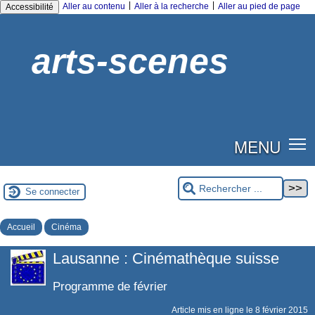
|
|
Aller au contenu
Aller à la recherche
Aller au pied de page
Accessibilité
arts-scenes
MENU
Se connecter
Accueil
Cinéma
Lausanne : Cinémathèque suisse
Programme de février
Article mis en ligne le
8 février 2015