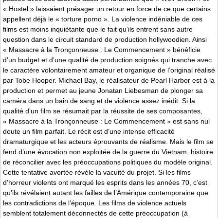
« Hostel » laissaient présager un retour en force de ce que certains
appellent déjà le « torture porno ». La violence indéniable de ces
films est moins inquiétante que le fait qu’ils entrent sans autre
question dans le circuit standard de production hollywoodien. Ainsi
« Massacre à la Tronçonneuse : Le Commencement » bénéficie
d’un budget et d’une qualité de production soignés qui tranche avec
le caractère volontairement amateur et organique de l’original réalisé
par Tobe Hooper. Michael Bay, le réalisateur de Pearl Harbor est à la
production et permet au jeune Jonatan Liebesman de plonger sa
caméra dans un bain de sang et de violence assez inédit. Si la
qualité d’un film se résumait par la réussite de ses composantes,
« Massacre à la Tronçonneuse : Le Commencement » est sans nul
doute un film parfait. Le récit est d’une intense efficacité
dramaturgique et les acteurs éprouvants de réalisme. Mais le film se
fend d’une évocation non exploitée de la guerre du Vietnam, histoire
de réconcilier avec les préoccupations politiques du modèle original.
Cette tentative avortée révèle la vacuité du projet. Si les films
d’horreur violents ont marqué les esprits dans les années 70, c’est
qu’ils révélaient autant les failles de l’Amérique contemporaine que
les contradictions de l’époque. Les films de violence actuels
semblent totalement déconnectés de cette préoccupation (à