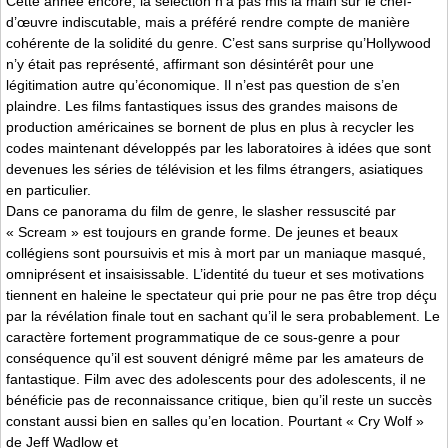
Cette année encore, la sélection n’a pas mis la main sur le chef-
d’œuvre indiscutable, mais a préféré rendre compte de manière
cohérente de la solidité du genre. C’est sans surprise qu’Hollywood
n’y était pas représenté, affirmant son désintérêt pour une
légitimation autre qu’économique. Il n’est pas question de s’en
plaindre. Les films fantastiques issus des grandes maisons de
production américaines se bornent de plus en plus à recycler les
codes maintenant développés par les laboratoires à idées que sont
devenues les séries de télévision et les films étrangers, asiatiques
en particulier.
Dans ce panorama du film de genre, le slasher ressuscité par
« Scream » est toujours en grande forme. De jeunes et beaux
collégiens sont poursuivis et mis à mort par un maniaque masqué,
omniprésent et insaisissable. L’identité du tueur et ses motivations
tiennent en haleine le spectateur qui prie pour ne pas être trop déçu
par la révélation finale tout en sachant qu’il le sera probablement. Le
caractère fortement programmatique de ce sous-genre a pour
conséquence qu’il est souvent dénigré même par les amateurs de
fantastique. Film avec des adolescents pour des adolescents, il ne
bénéficie pas de reconnaissance critique, bien qu’il reste un succès
constant aussi bien en salles qu’en location. Pourtant « Cry Wolf »
de Jeff Wadlow et