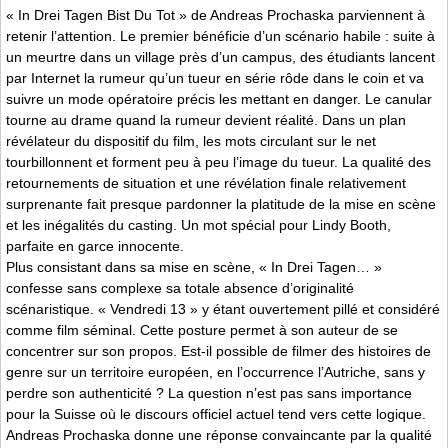
« In Drei Tagen Bist Du Tot » de Andreas Prochaska parviennent à
retenir l’attention. Le premier bénéficie d’un scénario habile : suite à
un meurtre dans un village près d’un campus, des étudiants lancent
par Internet la rumeur qu’un tueur en série rôde dans le coin et va
suivre un mode opératoire précis les mettant en danger. Le canular
tourne au drame quand la rumeur devient réalité. Dans un plan
révélateur du dispositif du film, les mots circulant sur le net
tourbillonnent et forment peu à peu l’image du tueur. La qualité des
retournements de situation et une révélation finale relativement
surprenante fait presque pardonner la platitude de la mise en scène
et les inégalités du casting. Un mot spécial pour Lindy Booth,
parfaite en garce innocente.
Plus consistant dans sa mise en scène, « In Drei Tagen… »
confesse sans complexe sa totale absence d’originalité
scénaristique. « Vendredi 13 » y étant ouvertement pillé et considéré
comme film séminal. Cette posture permet à son auteur de se
concentrer sur son propos. Est-il possible de filmer des histoires de
genre sur un territoire européen, en l’occurrence l’Autriche, sans y
perdre son authenticité ? La question n’est pas sans importance
pour la Suisse où le discours officiel actuel tend vers cette logique.
Andreas Prochaska donne une réponse convaincante par la qualité