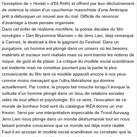
l’exception de « Hostel » d’Eli Roth) et offrent par leur déchaînement
de violence la vision d’un cauchemar masochiste d’une Amérique
prêt à débusquer un nouvel axe du mal. Difficile de renoncer
d’avantage à toute pensée organisée.
Dans cet enfer de réalisme mortifère, la poésie décalée du film
norvégien « Den Brysomme Mannen » de Jens Lien, déjà remarqué
à Cannes, le destinait à être le gagnant du Festival. Dans un
purgatoire, un homme est plongé dans un univers où les besoins
matériels et sociaux sont réalisés mais où sont bannis les notions de
risque, de goût et de plaisir. La critique du modèle social scandinave
est évidente mais ne constitue pourtant pas la partie la plus
convaincante du film tant ce modèle apparaît encore à nos yeux
comme moins menaçant que l’ultra libéralisme qui domine
actuellement. Par contre, le propos fait mouche lorsqu’il évoque la
solitude d’un homme plongé dans un tissu de relations sociales
vidés de tout affect et psychologie. En ce sens, l’évocation de ce
monde de bonheur froid sorti du catalogue IKEA donne un vrai
frisson. Servi par une interprétation impeccable de Trond Aurvaag,
Jens Lien nous plonge dans un monde déshumanisé tout en nous
faisant prendre conscience que ce monde est déjà notre réalité.
Faut-il en accuser le modèle social scandinave ou constater que la