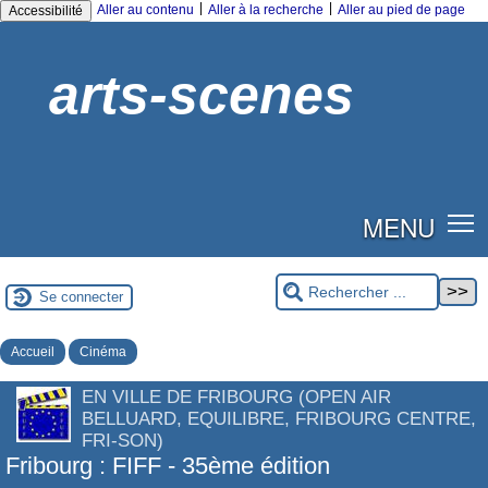
|
|
Aller au contenu
Aller à la recherche
Aller au pied de page
Accessibilité
arts-scenes
MENU
Se connecter
Accueil
Cinéma
EN VILLE DE FRIBOURG (OPEN AIR
BELLUARD, EQUILIBRE, FRIBOURG CENTRE,
FRI-SON)
Fribourg : FIFF - 35ème édition