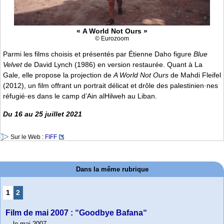
« A World Not Ours »
© Eurozoom
Parmi les films choisis et présentés par Étienne Daho figure
Blue
Velvet
de David Lynch (1986) en version restaurée. Quant à La
Gale, elle propose la projection de
A World Not Ours
de Mahdi Fleifel
(2012), un film offrant un portrait délicat et drôle des palestinien·nes
réfugié·es dans le camp d’Ain alHilweh au Liban.
Du 16 au 25 juillet 2021
Sur le Web :
FIFF
Dans la même rubrique
1
2
Film de mai 2007 : “Goodbye Bafana“
le mai 2007