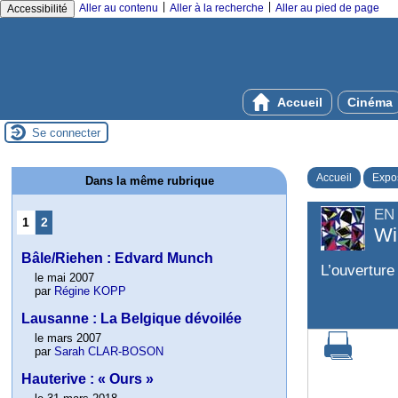
|
|
Aller au contenu
Aller à la recherche
Aller au pied de page
Accessibilité
Accueil
Cinéma
Se connecter
Accueil
Expos
Dans la même rubrique
EN
1
2
Wi
Bâle/Riehen : Edvard Munch
L’ouverture 
le mai 2007
par
Régine KOPP
Lausanne : La Belgique dévoilée
le mars 2007
par
Sarah CLAR-BOSON
Hauterive : « Ours »