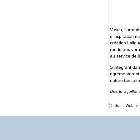
Vases, surtout
d’inspiration ma
création Laliq
rendu aux verri
au service de l
S’intégrant dan
agrémenteront 
nature tant ai
Dès le 2 juillet
Sur le Web :
m