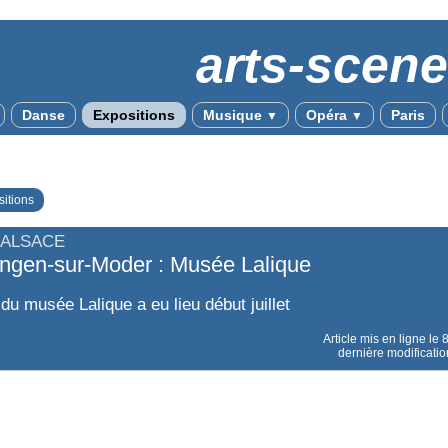
arts-scen
Danse
Expositions
Musique
Opéra
Paris
▼
▼
itions
 ALSACE
ngen-sur-Moder : Musée Lalique
du musée Lalique a eu lieu début juillet
Article mis en ligne le
dernière modificatio