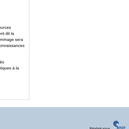
ources
nt dit la
 hommage sera
 connaissances
sés
tiques à la
Réalisé sous