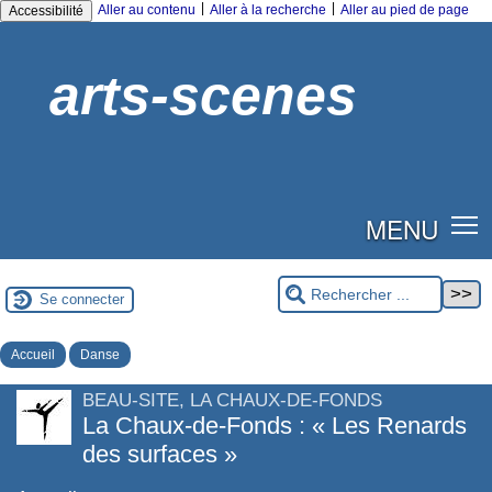
|
|
Aller au contenu
Aller à la recherche
Aller au pied de page
Accessibilité
arts-scenes
MENU
Se connecter
Accueil
Danse
BEAU-SITE, LA CHAUX-DE-FONDS
La Chaux-de-Fonds : « Les Renards
des surfaces »