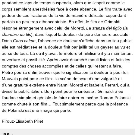
pendant ce laps de temps suspendu, alors que l’esprit comme le
corps semblent anesthésiés face à cette absence. Le film traite avec
pudeur de ces fractures de la vie de manière délicate, cependant
parfois un peu trop ethnocentriste. En effet, le film de Grimaldi
résonne étrangement avec celui de Moretti,
La stanza del figlio
(
la
chambre du fils
), dans lequel la douleur du père demeure asociale.
Dans
Caos calmo
, l’absence de douleur s’affiche dans un lieu public,
elle est médiatisée et la douleur finit par jaillir tel un geyser au vu et
au su de tous. Là où il y avait fermeture et nihilisme il y a maintenant
ouverture et possibilité. Après avoir énuméré moult listes et faits les
comptes des choses accomplies et de celles qui restent à faire,
Pietro pourra enfin trouver quelle signification la douleur a pour lui.
Mauvais point pour ce film : la scène de sexe d’une vulgarité et
d’une gratuité extrême entre Nanni Moretti et Isabella Ferrari, qui a
divisé le public italien. Bon point pour le cinéaste : Grimaldi a eu
l’audace simple et géniale de faire entrer en scène Roman Polanski
comme chute à son film… Tout simplement parce que la présence
de Polanski est une image qui parle.
Firouz-Elisabeth Pillet
P.S. :