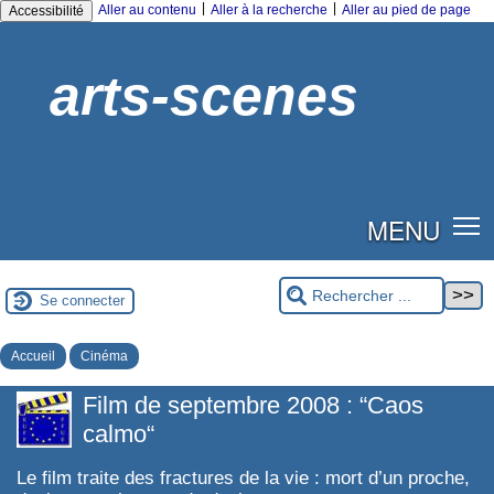
|
|
Aller au contenu
Aller à la recherche
Aller au pied de page
Accessibilité
arts-scenes
MENU
Se connecter
Accueil
Cinéma
Film de septembre 2008 : “Caos
calmo“
Le film traite des fractures de la vie : mort d’un proche,