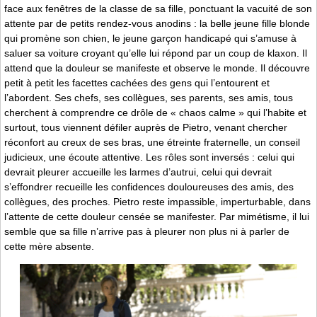
face aux fenêtres de la classe de sa fille, ponctuant la vacuité de son
attente par de petits rendez-vous anodins : la belle jeune fille blonde
qui promène son chien, le jeune garçon handicapé qui s’amuse à
saluer sa voiture croyant qu’elle lui répond par un coup de klaxon. Il
attend que la douleur se manifeste et observe le monde. Il découvre
petit à petit les facettes cachées des gens qui l’entourent et
l’abordent. Ses chefs, ses collègues, ses parents, ses amis, tous
cherchent à comprendre ce drôle de « chaos calme » qui l’habite et
surtout, tous viennent défiler auprès de Pietro, venant chercher
réconfort au creux de ses bras, une étreinte fraternelle, un conseil
judicieux, une écoute attentive. Les rôles sont inversés : celui qui
devrait pleurer accueille les larmes d’autrui, celui qui devrait
s’effondrer recueille les confidences douloureuses des amis, des
collègues, des proches. Pietro reste impassible, imperturbable, dans
l’attente de cette douleur censée se manifester. Par mimétisme, il lui
semble que sa fille n’arrive pas à pleurer non plus ni à parler de
cette mère absente.