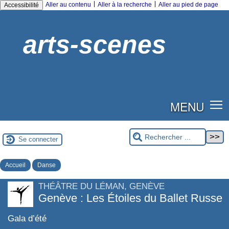
|
|
Aller au contenu
Aller à la recherche
Aller au pied de page
Accessibilité
arts-scenes
MENU
Se connecter
Accueil
Danse
THÉÂTRE DU LÉMAN, GENÈVE
Genève : Les Étoiles du Ballet Russe
Gala d’été