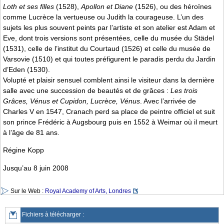
Loth et ses filles
(1528),
Apollon et Diane
(1526), ou des héroïnes
comme Lucrèce la vertueuse ou Judith la courageuse. L’un des
sujets les plus souvent peints par l’artiste et son atelier est Adam et
Eve, dont trois versions sont présentées, celle du musée du Städel
(1531), celle de l’institut du Courtaud (1526) et celle du musée de
Varsovie (1510) et qui toutes préfigurent le paradis perdu du Jardin
d’Eden (1530).
Volupté et plaisir sensuel comblent ainsi le visiteur dans la dernière
salle avec une succession de beautés et de grâces :
Les trois
Grâces, Vénus et Cupidon, Lucrèce, Vénus
. Avec l’arrivée de
Charles V en 1547, Cranach perd sa place de peintre officiel et suit
son prince Frédéric à Augsbourg puis en 1552 à Weimar où il meurt
à l’âge de 81 ans.
Régine Kopp
Jusqu’au 8 juin 2008
Sur le Web :
Royal Academy of Arts, Londres
Fichiers à télécharger :