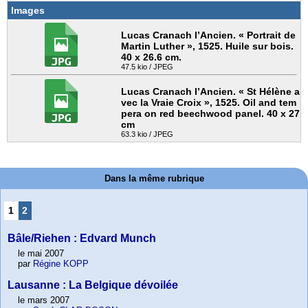
Images
Lucas Cranach l’Ancien. « Portrait de
Martin Luther », 1525. Huile sur bois.
40 x 26.6 cm.
47.5 kio / JPEG
Lucas Cranach l’Ancien. « St Hélène a
vec la Vraie Croix », 1525. Oil and tem
pera on red beechwood panel. 40 x 27
cm
63.3 kio / JPEG
Dans la même rubrique
1
2
Bâle/Riehen : Edvard Munch
le mai 2007
par
Régine KOPP
Lausanne : La Belgique dévoilée
le mars 2007