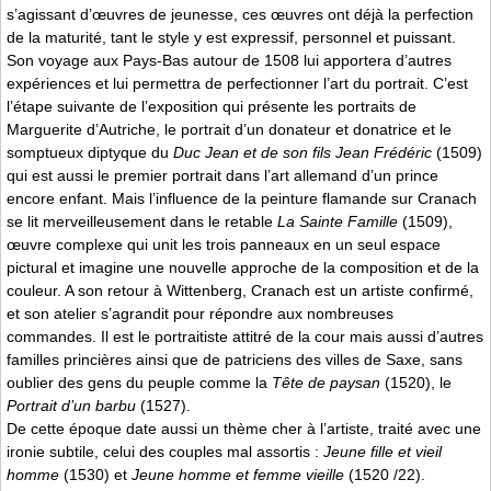
s’agissant d’œuvres de jeunesse, ces œuvres ont déjà la perfection
de la maturité, tant le style y est expressif, personnel et puissant.
Son voyage aux Pays-Bas autour de 1508 lui apportera d’autres
expériences et lui permettra de perfectionner l’art du portrait. C’est
l’étape suivante de l’exposition qui présente les portraits de
Marguerite d’Autriche, le portrait d’un donateur et donatrice et le
somptueux diptyque du
Duc Jean et de son fils Jean Frédéric
(1509)
qui est aussi le premier portrait dans l’art allemand d’un prince
encore enfant. Mais l’influence de la peinture flamande sur Cranach
se lit merveilleusement dans le retable
La Sainte Famille
(1509),
œuvre complexe qui unit les trois panneaux en un seul espace
pictural et imagine une nouvelle approche de la composition et de la
couleur. A son retour à Wittenberg, Cranach est un artiste confirmé,
et son atelier s’agrandit pour répondre aux nombreuses
commandes. Il est le portraitiste attitré de la cour mais aussi d’autres
familles princières ainsi que de patriciens des villes de Saxe, sans
oublier des gens du peuple comme la
Tête de paysan
(1520), le
Portrait d’un barbu
(1527).
De cette époque date aussi un thème cher à l’artiste, traité avec une
ironie subtile, celui des couples mal assortis :
Jeune fille et vieil
homme
(1530) et
Jeune homme et femme vieille
(1520 /22).