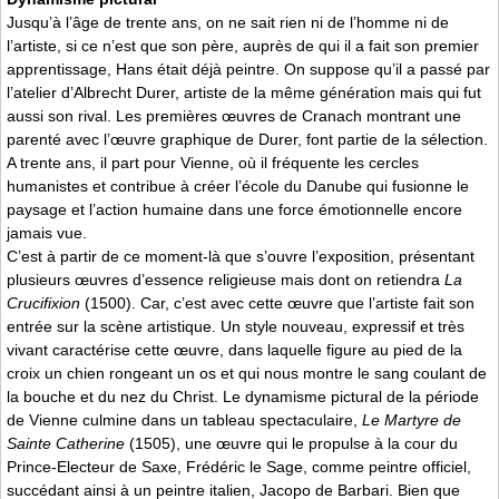
Jusqu’à l’âge de trente ans, on ne sait rien ni de l’homme ni de
l’artiste, si ce n’est que son père, auprès de qui il a fait son premier
apprentissage, Hans était déjà peintre. On suppose qu’il a passé par
l’atelier d’Albrecht Durer, artiste de la même génération mais qui fut
aussi son rival. Les premières œuvres de Cranach montrant une
parenté avec l’œuvre graphique de Durer, font partie de la sélection.
A trente ans, il part pour Vienne, où il fréquente les cercles
humanistes et contribue à créer l’école du Danube qui fusionne le
paysage et l’action humaine dans une force émotionnelle encore
jamais vue.
C’est à partir de ce moment-là que s’ouvre l’exposition, présentant
plusieurs œuvres d’essence religieuse mais dont on retiendra
La
Crucifixion
(1500). Car, c’est avec cette œuvre que l’artiste fait son
entrée sur la scène artistique. Un style nouveau, expressif et très
vivant caractérise cette œuvre, dans laquelle figure au pied de la
croix un chien rongeant un os et qui nous montre le sang coulant de
la bouche et du nez du Christ. Le dynamisme pictural de la période
de Vienne culmine dans un tableau spectaculaire,
Le Martyre de
Sainte Catherine
(1505), une œuvre qui le propulse à la cour du
Prince-Electeur de Saxe, Frédéric le Sage, comme peintre officiel,
succédant ainsi à un peintre italien, Jacopo de Barbari. Bien que