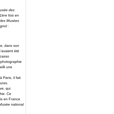
 Musée des
1ère fois en
n des Musées
gnol :
ie, dans son
avaient été
Picasso
la photographie
illi une
Paris, il fait
tures.
ve, qui
hie. Ce
ois en France
Musée national