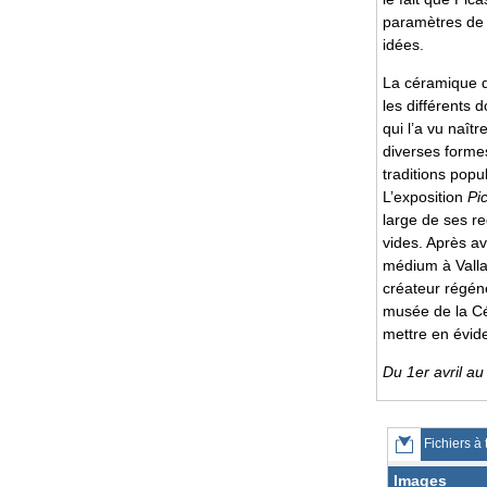
paramètres de 
idées.
La céramique d
les différents 
qui l’a vu naît
diverses formes 
traditions popu
L’exposition
Pi
large de ses r
vides. Après a
médium à Valla
créateur régénè
musée de la Cé
mettre en évid
Du 1er avril a
Fichiers à 
Images