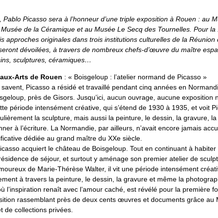
l, Pablo Picasso sera à l’honneur d’une triple exposition à Rouen : au
 Musée de la Céramique et au Musée Le Secq des Tournelles. Pour la 
s approches originales dans trois institutions culturelles de la Réunio
 seront dévoilées, à travers de nombreux chefs-d’œuvre du maître espa
sins, sculptures, céramiques…
aux-Arts de Rouen
: « Boisgeloup : l’atelier normand de Picasso »
savent, Picasso a résidé et travaillé pendant cinq années en Normand
sgeloup, près de Gisors. Jusqu’ici, aucun ouvrage, aucune exposition n’
tte période intensément créative, qui s’étend de 1930 à 1935, et voit 
culièrement la sculpture, mais aussi la peinture, le dessin, la gravure, 
ner à l’écriture. La Normandie, par ailleurs, n’avait encore jamais accue
ficative dédiée au grand maître du XXe siècle.
icasso acquiert le château de Boisgeloup. Tout en continuant à habiter à 
résidence de séjour, et surtout y aménage son premier atelier de sculp
oureux de Marie-Thérèse Walter, il vit une période intensément créati
ment à travers la peinture, le dessin, la gravure et même la photograp
 l’inspiration renaît avec l’amour caché, est révélé pour la première f
ition rassemblant près de deux cents œuvres et documents grâce au 
t de collections privées.