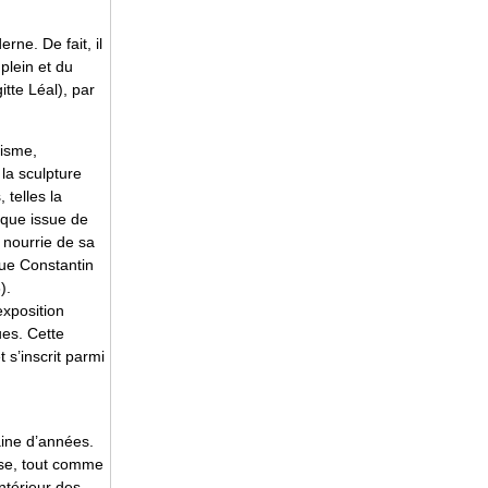
rne. De fait, il
plein et du
tte Léal), par
bisme,
 la sculpture
telles la
ique issue de
e nourrie de sa
que Constantin
).
exposition
ues. Cette
 s’inscrit parmi
aine d’années.
ise, tout comme
ntérieur des