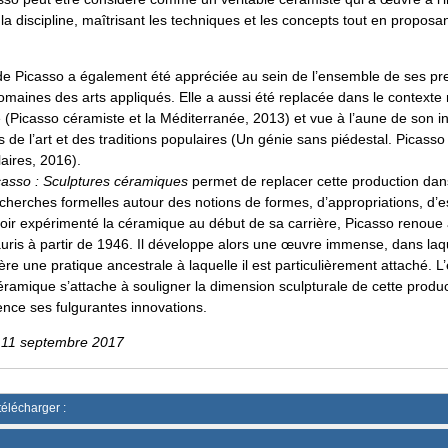
la discipline, maîtrisant les techniques et les concepts tout en proposa
e Picasso a également été appréciée au sein de l’ensemble de ses pr
domaines des arts appliqués. Elle a aussi été replacée dans le contexte
re (Picasso céramiste et la Méditerranée, 2013) et vue à l’aune de son int
de l’art et des traditions populaires (Un génie sans piédestal. Picasso 
laires, 2016).
casso : Sculptures céramiques
permet de replacer cette production dans
echerches formelles autour des notions de formes, d’appropriations, d’
voir expérimenté la céramique au début de sa carrière, Picasso renoue
uris à partir de 1946. Il développe alors une œuvre immense, dans laq
re une pratique ancestrale à laquelle il est particulièrement attaché. L
ramique s’attache à souligner la dimension sculpturale de cette produc
ence ses fulgurantes innovations.
u 11 septembre 2017
télécharger :