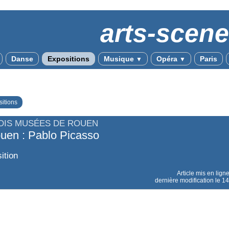
arts-scen
Danse
Expositions
Musique
Opéra
Paris
▼
▼
itions
OIS MUSÉES DE ROUEN
uen : Pablo Picasso
ition
Article mis en lign
dernière modification le 