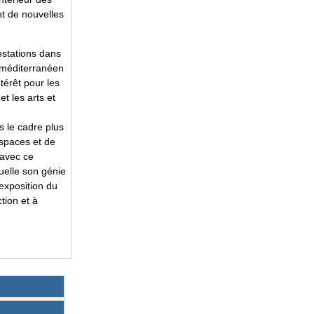
nt de nouvelles
estations dans
 méditerranéen
érêt pour les
et les arts et
 le cadre plus
espaces et de
 avec ce
uelle son génie
’exposition du
tion et à