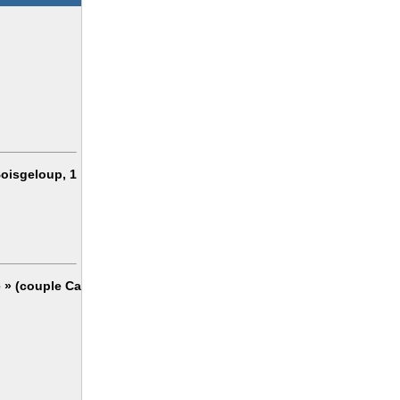
Boisgeloup, 1
e » (couple Ca