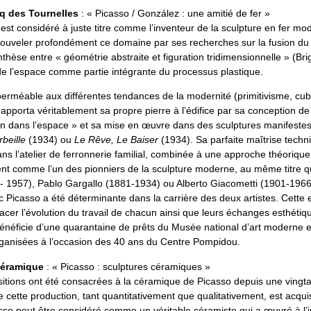
q des Tournelles
: « Picasso / González : une amitié de fer »
est considéré à juste titre comme l’inventeur de la sculpture en fer mode
nouveler profondément ce domaine par ses recherches sur la fusion du 
thèse entre « géométrie abstraite et figuration tridimensionnelle » (Brigi
 de l’espace comme partie intégrante du processus plastique.
perméable aux différentes tendances de la modernité (primitivisme, cu
l apporta véritablement sa propre pierre à l’édifice par sa conception de
 dans l’espace » et sa mise en œuvre dans des sculptures manifestes, 
beille
(1934) ou
Le Rêve, Le Baiser
(1934). Sa parfaite maîtrise techn
ns l’atelier de ferronnerie familial, combinée à une approche théoriqu
igent comme l’un des pionniers de la sculpture moderne, au même titre 
- 1957), Pablo Gargallo (1881-1934) ou Alberto Giacometti (1901-1966
 Picasso a été déterminante dans la carrière des deux artistes. Cette 
racer l’évolution du travail de chacun ainsi que leurs échanges esthétiq
énéficie d’une quarantaine de prêts du Musée national d’art moderne et
 organisées à l’occasion des 40 ans du Centre Pompidou.
Céramique
: « Picasso : sculptures céramiques »
itions ont été consacrées à la céramique de Picasso depuis une vingt
 cette production, tant quantitativement que qualitativement, est acqu
sso peut être considéré comme un véritable céramiste qui a œuvré à l’i