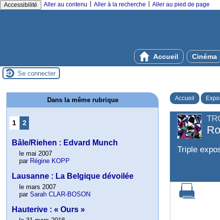
|
|
Aller au contenu
Aller à la recherche
Aller au pied de page
Accessibilité
Accueil
Cinéma
Se connecter
Accueil
Expos
Dans la même rubrique
TR
1
2
Ro
Bâle/Riehen : Edvard Munch
Triple expos
le mai 2007
par
Régine KOPP
Lausanne : La Belgique dévoilée
le mars 2007
par
Sarah CLAR-BOSON
Hauterive : « Ours »