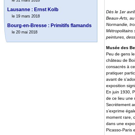
le 31 mars 2018
Lausanne : Ernst Kolb
Dès le 1er avri
le 19 mars 2018
Beaux-Arts, au
Normandie, troi
Bourg-en-Bresse : Primitifs flamands
Métropolitains
le 20 mai 2018
peintures, des
Musée des Be
Peu de gens le 
château de Boi
consacrés à ce
pratiquer parti
avant de s’adon
exposition signi
En juin 1930, P
de ce lieu une 
Secrètement am
s’exprime égale
moment rare, où
dans une expos
Picasso-Paris e