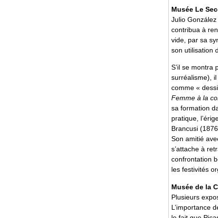
Musée Le Sec
Julio González 
contribua à re
vide, par sa syn
son utilisation
S’il se montra 
surréalisme), i
comme « dessin
Femme à la cor
sa formation da
pratique, l’ér
Brancusi (1876
Son amitié avec
s’attache à ret
confrontation b
les festivités
Musée de la 
Plusieurs expos
L’importance de
le fait que Pica