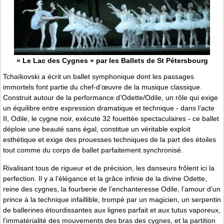
« Le Lac des Cygnes » par les Ballets de St Pétersbourg
Tchaïkovski a écrit un ballet symphonique dont les passages
immortels font partie du chef-d’œuvre de la musique classique.
Construit autour de la performance d’Odette/Odile, un rôle qui exige
un équilibre entre expression dramatique et technique - dans l’acte
II, Odile, le cygne noir, exécute 32 fouettée spectaculaires - ce ballet
déploie une beauté sans égal, constitue un véritable exploit
esthétique et exige des prouesses techniques de la part des étoiles
tout comme du corps de ballet parfaitement synchronisé.
Rivalisant tous de rigueur et de précision, les danseurs frôlent ici la
perfection. Il y a l’élégance et la grâce infinie de la divine Odette,
reine des cygnes, la fourberie de l’enchanteresse Odile, l’amour d’un
prince à la technique infaillible, trompé par un magicien, un serpentin
de ballerines étourdissantes aux lignes parfait et aux tutus vaporeux,
l’immatérialité des mouvements des bras des cygnes, et la partition