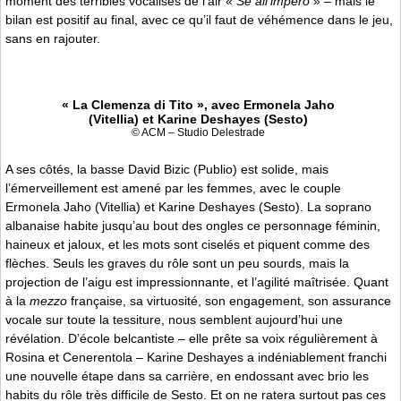
moment des terribles vocalises de l’air «
Se all’impero
» – mais le
bilan est positif au final, avec ce qu’il faut de véhémence dans le jeu,
sans en rajouter.
« La Clemenza di Tito », avec Ermonela Jaho
(Vitellia) et Karine Deshayes (Sesto)
© ACM – Studio Delestrade
A ses côtés, la basse David Bizic (Publio) est solide, mais
l’émerveillement est amené par les femmes, avec le couple
Ermonela Jaho (Vitellia) et Karine Deshayes (Sesto). La soprano
albanaise habite jusqu’au bout des ongles ce personnage féminin,
haineux et jaloux, et les mots sont ciselés et piquent comme des
flèches. Seuls les graves du rôle sont un peu sourds, mais la
projection de l’aigu est impressionnante, et l’agilité maîtrisée. Quant
à la
mezzo
française, sa virtuosité, son engagement, son assurance
vocale sur toute la tessiture, nous semblent aujourd’hui une
révélation. D’école belcantiste – elle prête sa voix régulièrement à
Rosina et Cenerentola – Karine Deshayes a indéniablement franchi
une nouvelle étape dans sa carrière, en endossant avec brio les
habits du rôle très difficile de Sesto. Et on ne ratera surtout pas ces