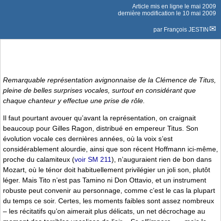
Article mis en ligne le
mai 2009
dernière modification le 10 mai 2009
par
François JESTIN
Remarquable représentation avignonnaise de
la Clémence de Titus
,
pleine de belles surprises vocales, surtout en considérant que
chaque chanteur y effectue une prise de rôle.
Il faut pourtant avouer qu’avant la représentation, on craignait
beaucoup pour Gilles Ragon, distribué en empereur Titus. Son
évolution vocale ces dernières années, où la voix s’est
considérablement alourdie, ainsi que son récent Hoffmann ici-même,
proche du calamiteux (
voir SM 211
), n’auguraient rien de bon dans
Mozart, où le ténor doit habituellement privilégier un joli son, plutôt
léger. Mais Tito n’est pas Tamino ni Don Ottavio, et un instrument
robuste peut convenir au personnage, comme c’est le cas la plupart
du temps ce soir. Certes, les moments faibles sont assez nombreux
– les récitatifs qu’on aimerait plus délicats, un net décrochage au