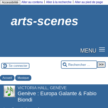
|
|
Aller au contenu
Aller à la recherche
Aller au pied de page
Accessibilité
arts-scenes
MENU
Se connecter
Accueil
Musique
VICTORIA HALL, GENÈVE
Genève : Europa Galante & Fabio
Biondi