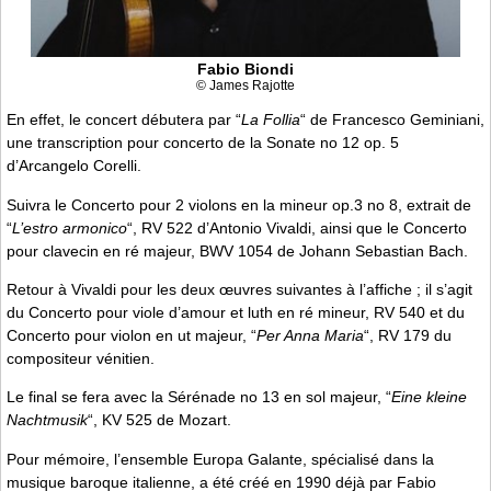
Fabio Biondi
© James Rajotte
En effet, le concert débutera par “
La Follia
“ de Francesco Geminiani,
une transcription pour concerto de la Sonate no 12 op. 5
d’Arcangelo Corelli.
Suivra le Concerto pour 2 violons en la mineur op.3 no 8, extrait de
“
L’estro armonico
“, RV 522 d’Antonio Vivaldi, ainsi que le Concerto
pour clavecin en ré majeur, BWV 1054 de Johann Sebastian Bach.
Retour à Vivaldi pour les deux œuvres suivantes à l’affiche ; il s’agit
du Concerto pour viole d’amour et luth en ré mineur, RV 540 et du
Concerto pour violon en ut majeur, “
Per Anna Maria
“, RV 179 du
compositeur vénitien.
Le final se fera avec la Sérénade no 13 en sol majeur, “
Eine kleine
Nachtmusik
“, KV 525 de Mozart.
Pour mémoire, l’ensemble Europa Galante, spécialisé dans la
musique baroque italienne, a été créé en 1990 déjà par Fabio