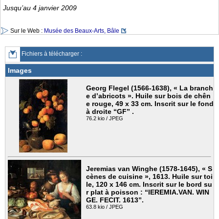
Jusqu’au 4 janvier 2009
Sur le Web :
Musée des Beaux-Arts, Bâle
Fichiers à télécharger :
Images
Georg Flegel (1566-1638), « La branch
e d’abricots ». Huile sur bois de chên
e rouge, 49 x 33 cm. Inscrit sur le fond
à droite “GF” .
76.2 kio / JPEG
Jeremias van Winghe (1578-1645), « S
cènes de cuisine », 1613. Huile sur toi
le, 120 x 146 cm. Inscrit sur le bord su
r plat à poisson : “IEREMIA.VAN. WIN
GE. FECIT. 1613”.
63.8 kio / JPEG