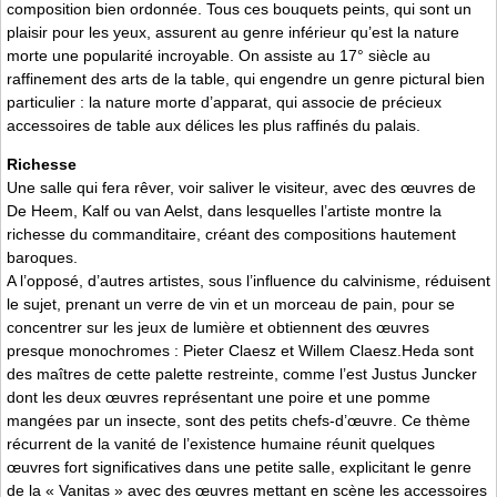
composition bien ordonnée. Tous ces bouquets peints, qui sont un
plaisir pour les yeux, assurent au genre inférieur qu’est la nature
morte une popularité incroyable. On assiste au 17° siècle au
raffinement des arts de la table, qui engendre un genre pictural bien
particulier : la nature morte d’apparat, qui associe de précieux
accessoires de table aux délices les plus raffinés du palais.
Richesse
Une salle qui fera rêver, voir saliver le visiteur, avec des œuvres de
De Heem, Kalf ou van Aelst, dans lesquelles l’artiste montre la
richesse du commanditaire, créant des compositions hautement
baroques.
A l’opposé, d’autres artistes, sous l’influence du calvinisme, réduisent
le sujet, prenant un verre de vin et un morceau de pain, pour se
concentrer sur les jeux de lumière et obtiennent des œuvres
presque monochromes : Pieter Claesz et Willem Claesz.Heda sont
des maîtres de cette palette restreinte, comme l’est Justus Juncker
dont les deux œuvres représentant une poire et une pomme
mangées par un insecte, sont des petits chefs-d’œuvre. Ce thème
récurrent de la vanité de l’existence humaine réunit quelques
œuvres fort significatives dans une petite salle, explicitant le genre
de la « Vanitas » avec des œuvres mettant en scène les accessoires