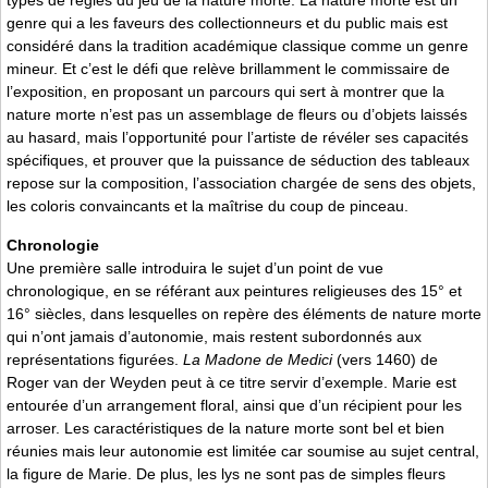
types de règles du jeu de la nature morte. La nature morte est un
genre qui a les faveurs des collectionneurs et du public mais est
considéré dans la tradition académique classique comme un genre
mineur. Et c’est le défi que relève brillamment le commissaire de
l’exposition, en proposant un parcours qui sert à montrer que la
nature morte n’est pas un assemblage de fleurs ou d’objets laissés
au hasard, mais l’opportunité pour l’artiste de révéler ses capacités
spécifiques, et prouver que la puissance de séduction des tableaux
repose sur la composition, l’association chargée de sens des objets,
les coloris convaincants et la maîtrise du coup de pinceau.
Chronologie
Une première salle introduira le sujet d’un point de vue
chronologique, en se référant aux peintures religieuses des 15° et
16° siècles, dans lesquelles on repère des éléments de nature morte
qui n’ont jamais d’autonomie, mais restent subordonnés aux
représentations figurées.
La Madone de Medici
(vers 1460) de
Roger van der Weyden peut à ce titre servir d’exemple. Marie est
entourée d’un arrangement floral, ainsi que d’un récipient pour les
arroser. Les caractéristiques de la nature morte sont bel et bien
réunies mais leur autonomie est limitée car soumise au sujet central,
la figure de Marie. De plus, les lys ne sont pas de simples fleurs