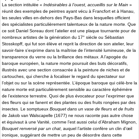
La section intitulée «
Indésirables à l’ouest, accueillis sur le Main
»
réunit des exemples de peintres ayant vécu à Francfort et à Hanau,
les seules villes en-dehors des Pays-Bas dans lesquelles officient
des spécialistes particulièrement talentueux de la nature morte. Que
ce soit Daniel Soreau dont l’atelier est une plaque tournante pour de
nombreux artistes de la génération du 17° siècle ou Sébastian
Stosskopff, qui fut son élève et reprit la direction de son atelier, leur
savoir-faire s’exprime dans la maîtrise de l’intensité lumineuse, de la
transparence du verre ou la brillance des métaux. A l’apogée du
baroque européen, la nature morte poursuit des buts décoratifs,
illustrés avec une section consacrée à la peinture de niches et de
cartouches, qui cherche à focaliser le regard du spectateur sur
l’objet ou sur la scène représentée. L’époque baroque qui célè-bre la
nature morte est particulièrement sensible au caractère éphémère
de l’existence terrestre. Quoi de plus évocateur pour l’exprimer que
des fleurs qui se fanent et des plantes ou des fruits rongées par des
insectes. Le somptueux
Bouquet dans un vase de fleurs et de fruits
de Jakob van Walscapelle (1677) ne nous raconte pas autre chose
et équivaut à une Vanité, comme l’est aussi celui d’Abraham Mignon,
Bouquet renversé par un chat
, auquel l’artiste confère un clin d’œil
ironique, suggérant de mettre un peu de désordre dans cette