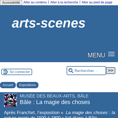
|
|
Aller au contenu
Aller à la recherche
Aller au pied de page
Accessibilité
arts-scenes
MENU
Se connecter
Accueil
Expositions
MUSÉE DES BEAUX-ARTS, BÂLE
Bâle : La magie des choses
Après Francfort, l’exposition «
La magie des choses : la
nature morte de 1500 à 1800
» fait étape à Bâle.