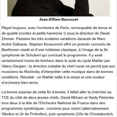
Jean-Efflam Bavouzet
Pleyel toujours, avec l’orchestre de Paris, remarquable de tenue et
de qualité (cordes et petite harmonie !) sous la direction de David
Zinman. Passées les très scolaires variations Janacek de Marc
André Dalbavie, Stephen Kovacevich offrit un premier concerto de
Beethoven ciselé et d’une noblesse classique, à l’image de la
9e
symphonie
de Schubert qui concluait le programme. Il y avait
certainement moins de bonheur dans la suite du cycle Mahler par
Valery Gergiev ; la direction instable du chef russe ne permit pas aux
musiciens du Mariinsky d’interpréter cette musique dans de bonnes
conditions. Résultat : un Mahler taillé à la serpe et une couleur
d’orchestre bien terne.
La bonne surprise de cette fin d’année, il fallait aller la chercher au
TCE du côté de deux jeunes chefs, David Afkham et Vasily Petrenko
tous deux à la tête de l’Orchestre National de France dans des
programmes symétriques : concerto pour violon (alternativement
Sibelius et
2e
de Prokofiev), puis symphonie (
10e
de Chostakovitch,