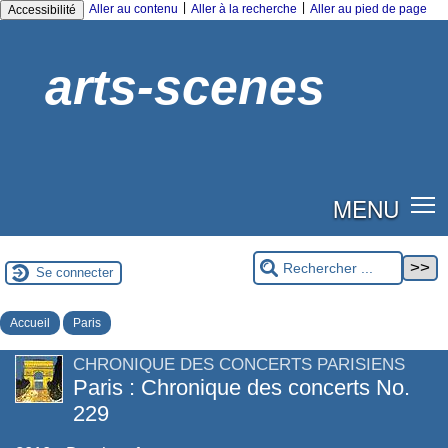
|
|
Aller au contenu
Aller à la recherche
Aller au pied de page
Accessibilité
arts-scenes
MENU
Se connecter
Accueil
Paris
CHRONIQUE DES CONCERTS PARISIENS
Paris : Chronique des concerts No.
229