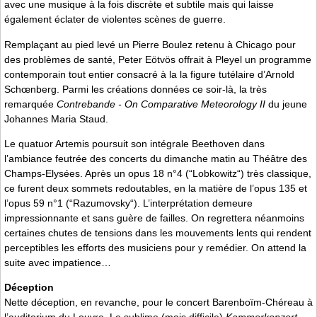
avec une musique à la fois discrète et subtile mais qui laisse
également éclater de violentes scènes de guerre.
Remplaçant au pied levé un Pierre Boulez retenu à Chicago pour
des problèmes de santé, Peter Eötvös offrait à Pleyel un programme
contemporain tout entier consacré à la la figure tutélaire d’Arnold
Schœnberg. Parmi les créations données ce soir-là, la très
remarquée
Contrebande - On Comparative Meteorology II
du jeune
Johannes Maria Staud.
Le quatuor Artemis poursuit son intégrale Beethoven dans
l’ambiance feutrée des concerts du dimanche matin au Théâtre des
Champs-Elysées. Après un opus 18 n°4 (“Lobkowitz“) très classique,
ce furent deux sommets redoutables, en la matière de l’opus 135 et
l’opus 59 n°1 (“Razumovsky“). L’interprétation demeure
impressionnante et sans guère de failles. On regrettera néanmoins
certaines chutes de tensions dans les mouvements lents qui rendent
perceptibles les efforts des musiciens pour y remédier. On attend la
suite avec impatience…
Déception
Nette déception, en revanche, pour le concert Barenboïm-Chéreau à