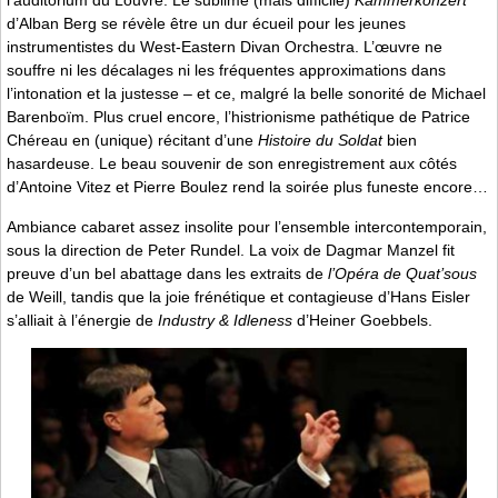
l’auditorium du Louvre. Le sublime (mais difficile)
Kammerkonzert
d’Alban Berg se révèle être un dur écueil pour les jeunes
instrumentistes du West-Eastern Divan Orchestra. L’œuvre ne
souffre ni les décalages ni les fréquentes approximations dans
l’intonation et la justesse – et ce, malgré la belle sonorité de Michael
Barenboïm. Plus cruel encore, l’histrionisme pathétique de Patrice
Chéreau en (unique) récitant d’une
Histoire du Soldat
bien
hasardeuse. Le beau souvenir de son enregistrement aux côtés
d’Antoine Vitez et Pierre Boulez rend la soirée plus funeste encore…
Ambiance cabaret assez insolite pour l’ensemble intercontemporain,
sous la direction de Peter Rundel. La voix de Dagmar Manzel fit
preuve d’un bel abattage dans les extraits de
l’Opéra de Quat’sous
de Weill, tandis que la joie frénétique et contagieuse d’Hans Eisler
s’alliait à l’énergie de
Industry & Idleness
d’Heiner Goebbels.