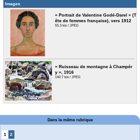
Images
« Portrait de Valentine Godé-Darel » (T
ête de femmes française), vers 1912
55.3 kio / JPEG
« Ruisseau de montagne à Champér
y », 1916
140.7 kio / JPEG
Dans la même rubrique
1
2