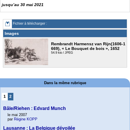
jusqu’au 30 mai 2021
Fichier à télécharger :
Images
Rembrandt Harmensz van Rijn(1606-1
669), « Le Bouquet de bois », 1652
54.9 kio / JPEG
Dans la même rubrique
1
2
Bâle/Riehen : Edvard Munch
le mai 2007
par
Régine KOPP
Lausanne : La Belgique dévoilée