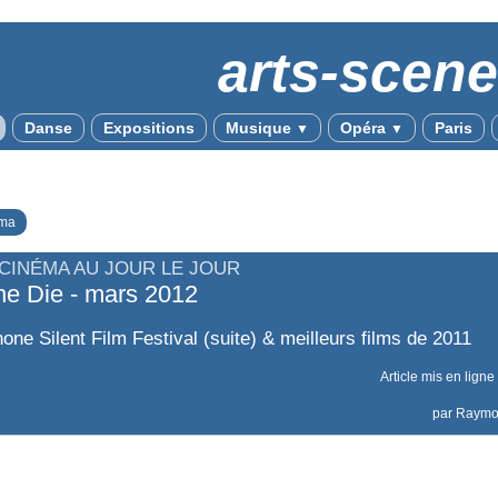
arts-scen
Danse
Expositions
Musique
Opéra
Paris
▼
▼
ma
 CINÉMA AU JOUR LE JOUR
ne Die - mars 2012
one Silent Film Festival (suite) & meilleurs films de 2011
Article mis en ligne
par
Raym