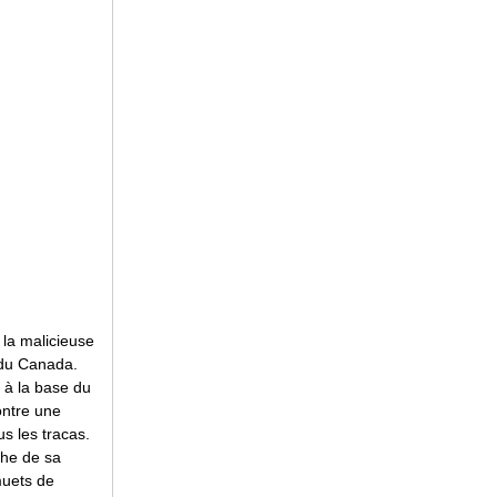
 la malicieuse
 du Canada.
 à la base du
montre une
us les tracas.
che de sa
 muets de