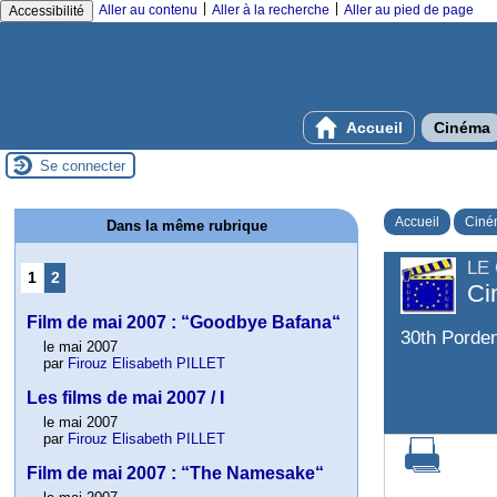
|
|
Aller au contenu
Aller à la recherche
Aller au pied de page
Accessibilité
Accueil
Cinéma
Se connecter
Accueil
Ciné
Dans la même rubrique
LE
1
2
Ci
Film de mai 2007 : “Goodbye Bafana“
30th Porden
le mai 2007
par
Firouz Elisabeth PILLET
Les films de mai 2007 / I
le mai 2007
par
Firouz Elisabeth PILLET
Film de mai 2007 : “The Namesake“