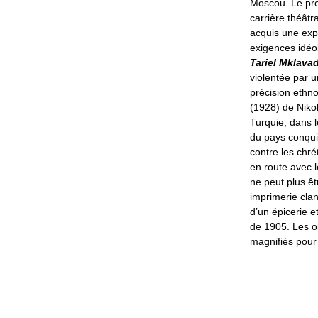
Moscou. Le pre
carrière théât
acquis une exp
exigences idéol
Tariel Mklava
violentée par un
précision ethn
(1928) de Niko
Turquie, dans l
du pays conqui
contre les chrét
en route avec le
ne peut plus ê
imprimerie clan
d’un épicerie 
de 1905. Les o
magnifiés pour