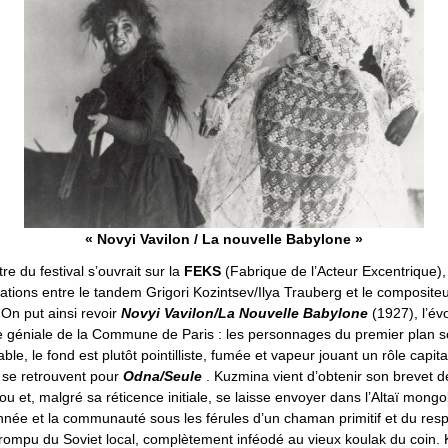
« Novyi Vavilon / La nouvelle Babylone »
re du festival s’ouvrait sur la
FEKS
(Fabrique de l’Acteur Excentrique
rations entre le tandem Grigori Kozintsev/Ilya Trauberg et le compositeu
On put ainsi revoir
Novyi Vavilon/La Nouvelle Babylone
(1927), l’év
e géniale de la Commune de Paris : les personnages du premier plan s
ble, le fond est plutôt pointilliste, fumée et vapeur jouant un rôle capita
 se retrouvent pour
Odna/Seule
. Kuzmina vient d’obtenir son brevet 
u et, malgré sa réticence initiale, se laisse envoyer dans l’Altaï mongol
nnée et la communauté sous les férules d’un chaman primitif et du res
orrompu du Soviet local, complètement inféodé au vieux koulak du coin