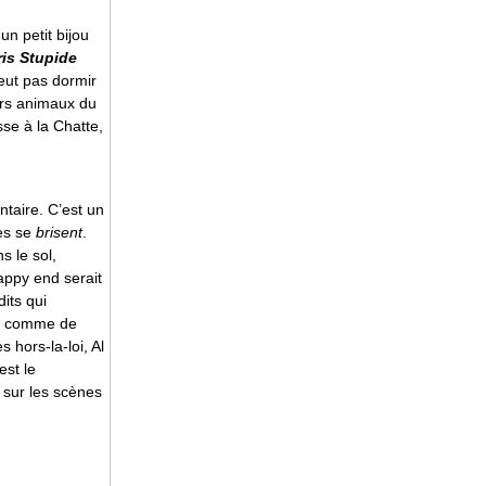
n petit bijou
ris Stupide
eut pas dormir
vers animaux du
sse à la Chatte,
taire. C’est un
ves se
brisent
.
s le sol,
appy end serait
its qui
ux comme de
 hors-la-loi, Al
est le
 sur les scènes