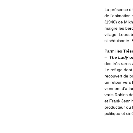
La présence d’u
de l’animation 
(1940) de Mikh
malgré les berc
village. Leurs 
si séduisante. 
Parmi les
Trés
–
The Lady o
des très rares 
Le refuge dont 
recouvert de b
un retour vers 
viennent d’att
vrais Robins de
et Frank Jennin
producteur du f
politique et ci