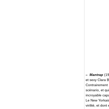
–
Mantrap
(19
et sexy Clara B
Contrairement 
scénario, et qu
incroyable capa
Le New Yorkais 
virilité, et do