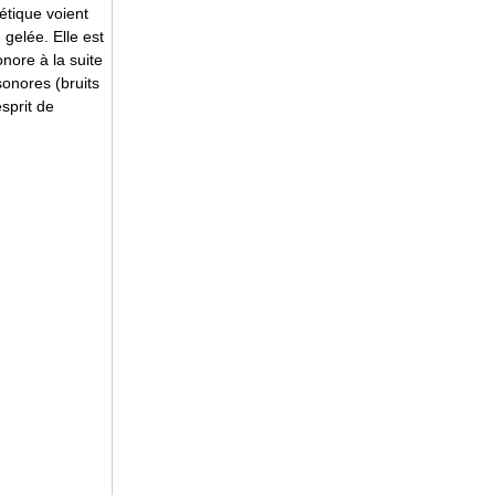
iétique voient
 gelée. Elle est
onore à la suite
sonores (bruits
sprit de