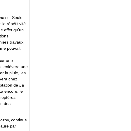
onaise. Seuls
la répétitivité
me effet qu’un
tions,
iers travaux
imé pouvait
sur une
lui enlèvera une
r la pluie, les
uvera chez
ptation de
La
Là encore, le
énoptères
Un des
ozov, continue
stauré par