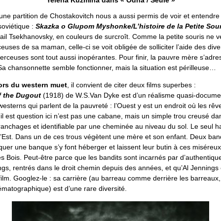
ne partition de Chostakovitch nous a aussi permis de voir et entendre u
soviétique :
Skazka o Glupom Myshonke/L’histoire de la Petite Sou
ail Tsekhanovsky, en couleurs de surcroît. Comme la petite souris ne v
euses de sa maman, celle-ci se voit obligée de solliciter l’aide des di
berceuses sont tout aussi inopérantes. Pour finir, la pauvre mère s’adre
Sa chansonnette semble fonctionner, mais la situation est périlleuse…
ors du western muet
, il convient de citer deux films superbes :
f the Dugout
(1918) de W.S.Van Dyke est d’un réalisme quasi-documen
westerns qui parlent de la pauvreté : l’Ouest y est un endroit où les rê
il est question ici n’est pas une cabane, mais un simple trou creusé dan
ranchages et identifiable par une cheminée au niveau du sol. Le seul h
l’Est. Dans un de ces trous végètent une mère et son enfant. Deux band
aquer une banque s’y font héberger et laissent leur butin à ces misére
s Bois. Peut-être parce que les bandits sont incarnés par d’authentiques
gs, rentrés dans le droit chemin depuis des années, et qu’Al Jennings 
ilm. Googlez-le : sa carrière (au barreau comme derrière les barreaux,
nématographique) est d’une rare diversité.