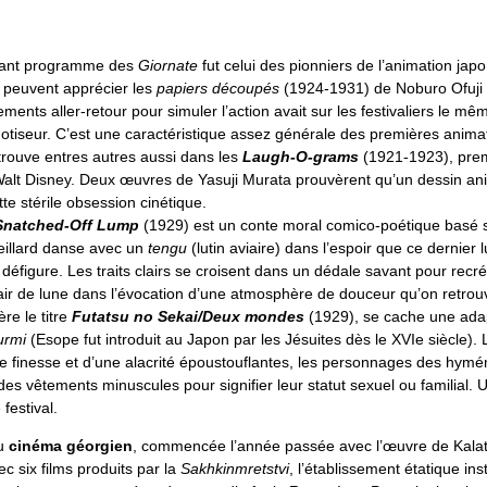
vant programme des
Giornate
fut celui des pionniers de l’animation jap
s peuvent apprécier les
papiers découpés
(1924-1931) de Noburo Ofuji : 
ents aller-retour pour simuler l’action avait sur les festivaliers le mê
otiseur. C’est une caractéristique assez générale des premières anima
trouve entres autres aussi dans les
Laugh-O-grams
(1921-1923), prem
 Walt Disney. Deux œuvres de Yasuji Murata prouvèrent qu’un dessin an
te stérile obsession cinétique.
 Snatched-Off Lump
(1929) est un conte moral comico-poétique basé 
ieillard danse avec un
tengu
(lutin aviaire) dans l’espoir que ce dernier 
 défigure. Les traits clairs se croisent dans un dédale savant pour recrée
lair de lune dans l’évocation d’une atmosphère de douceur qu’on retro
re le titre
Futatsu no Sekai/Deux mondes
(1929), se cache une ada
urmi
(Esope fut introduit au Japon par les Jésuites dès le XVIe siècle). 
ne finesse et d’une alacrité époustouflantes, les personnages des hym
s vêtements minuscules pour signifier leur statut sexuel ou familial. 
festival.
du
cinéma géorgien
, commencée l’année passée avec l’œuvre de Kalat
c six films produits par la
Sakhkinmretstvi
, l’établissement étatique in