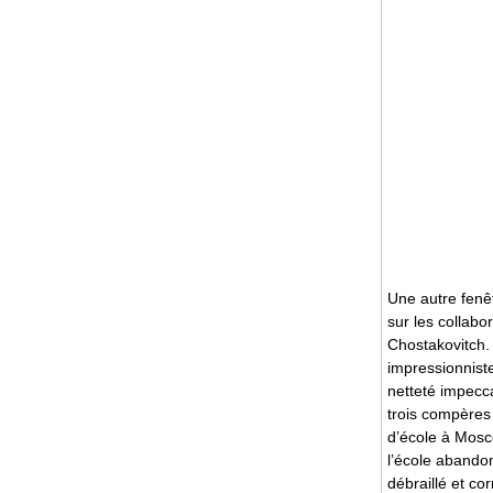
Une autre fenêt
sur les collabo
Chostakovitch. 
impressionnist
netteté impecca
trois compères
d’école à Mosco
l’école abando
débraillé et c