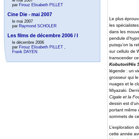
le mai 2007
par
Firouz Elisabeth PILLET
Cine Die - mai 2007
Le plus éprou
le mai 2007
les spécialiste
par
Raymond SCHOLER
dans les mouvem
Les films de décembre 2006 / I
pendule d’hypn
le décembre 2006
puisqu’on la re
par
Firouz Elisabeth PILLET
,
sur cellulo de
Frank DAYEN
transcender cet
Kobutori/His
légende : un v
grosseur qui le
nuages et le c
Miyazaki. Derriè
Cigale et la Fo
dessin est d’u
portant même de
sommets de ce 
L’exploration 
cette année ave