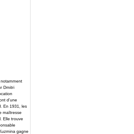
), notamment
r Dmitri
ocation
ont d’une
l. En 1931, les
de maîtresse
. Elle trouve
ponsable
. Kuzmina gagne