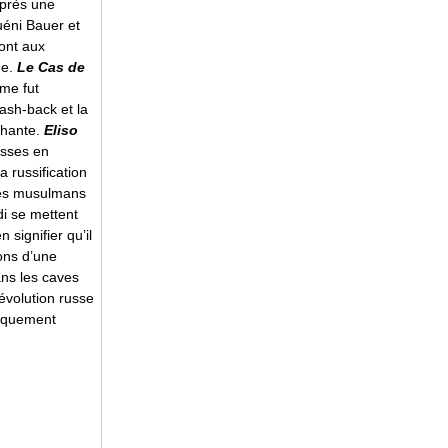
après une
uéni Bauer et
ont aux
ne.
Le Cas de
mme fut
lash-back et la
chante.
Eliso
esses en
 russification
les musulmans
rdi se mettent
 signifier qu’il
ons d’une
ans les caves
évolution russe
tiquement