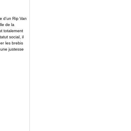
re d’un Rip Van
le de la
st totalement
ut social, il
er les brebis
 une justesse