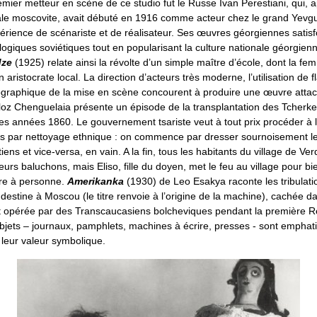
mier metteur en scène de ce studio fut le Russe Ivan Perestiani, qui, 
rale moscovite, avait débuté en 1916 comme acteur chez le grand Yevg
érience de scénariste et de réalisateur. Ses œuvres géorgiennes satisf
ogiques soviétiques tout en popularisant la culture nationale géorgien
dze
(1925) relate ainsi la révolte d’un simple maître d’école, dont la fe
 aristocrate local. La direction d’acteurs très moderne, l’utilisation de f
ographique de la mise en scène concourent à produire une œuvre atta
loz Chenguelaia présente un épisode de la transplantation des Tcherk
es années 1860. Le gouvernement tsariste veut à tout prix procéder à la
s par nettoyage ethnique : on commence par dresser sournoisement 
iens et vice-versa, en vain. A la fin, tous les habitants du village de Ve
urs baluchons, mais Eliso, fille du doyen, met le feu au village pour bien
tre à personne.
Amerikanka
(1930) de Leo Esakya raconte les tribulati
destine à Moscou (le titre renvoie à l’origine de la machine), cachée d
et opérée par des Transcaucasiens bolcheviques pendant la première R
bjets – journaux, pamphlets, machines à écrire, presses - sont empha
 leur valeur symbolique.