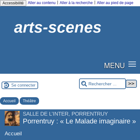
|
|
Aller au contenu
Aller à la recherche
Aller au pied de page
Accessibilité
arts-scenes
MENU
Se connecter
Accueil
Théâtre
SALLE DE L’INTER, PORRENTRUY
Porrentruy : « Le Malade imaginaire »
Accueil