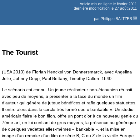
Article mis en ligne le
février 2011
dernière modification le 27 août 2011
par
Philippe BALTZER
The Tourist
(USA 2010) de Florian Henckel von Donnersmarck, avec Angelina
Jolie, Johnny Depp, Paul Bettany, Timothy Dalton. 1h40.
Le scénario est connu. Un jeune réalisateur non-étasunien réussit
avec peu de moyens, à présenter à la face du monde un film
d’auteur qui génère de juteux bénéfices et rafle quelques statuettes.
Il entre alors dans le cercle très fermé des « bankable ». Un studio
américain flaire le bon filon, offre un pont d’or à ce nouveau génie du
7ème art, en lui confiant de gros moyens, la présence au générique
de quelques vedettes elles-mêmes « bankable », et la mise en
image d’un remake d’un film de série B, C ou Z de la vieille Europe.