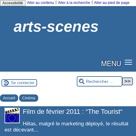
|
|
Aller au contenu
Aller à la recherche
Aller au pied de page
Accessibilité
arts-scenes
MENU
Se connecter
Accueil
Cinéma
Film de février 2011 : “The Tourist“
Hélas, malgré le marketing déployé, le résultat
est décevant...