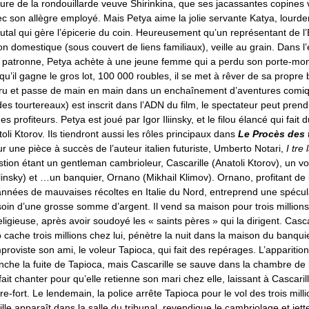
uture de la rondouillarde veuve Shirinkina, que ses jacassantes copines 
 son allègre employé. Mais Petya aime la jolie servante Katya, lourde
utal qui gère l’épicerie du coin. Heureusement qu’un représentant de l’Et
ion domestique (sous couvert de liens familiaux), veille au grain. Dans l’
patronne, Petya achète à une jeune femme qui a perdu son porte-monn
squ’il gagne le gros lot, 100 000 roubles, il se met à rêver de sa propre
sparu et passe de main en main dans un enchaînement d’aventures co
es tourtereaux) est inscrit dans l’ADN du film, le spectateur peut prendr
profiteurs. Petya est joué par Igor Iliinsky, et le filou élancé qui fait d
oli Ktorov. Ils tiendront aussi les rôles principaux dans
Le Procès des t
r une pièce à succès de l’auteur italien futuriste, Umberto Notari,
I tre 
tion étant un gentleman cambrioleur, Cascarille (Anatoli Ktorov), un v
llinsky) et …un banquier, Ornano (Mikhail Klimov). Ornano, profitant de 
 années de mauvaises récoltes en Italie du Nord, entreprend une spécul
esoin d’une grosse somme d’argent. Il vend sa maison pour trois million
gieuse, après avoir soudoyé les « saints pères » qui la dirigent. Casca
cache trois millions chez lui, pénètre la nuit dans la maison du banquier
mproviste son ami, le voleur Tapioca, qui fait des repérages. L’apparitio
nche la fuite de Tapioca, mais Cascarille se sauve dans la chambre de
fait chanter pour qu’elle retienne son mari chez elle, laissant à Cascari
fre-fort. Le lendemain, la police arrête Tapioca pour le vol des trois mill
lle apparaît dans la salle du tribunal, revendique le cambriolage et jett