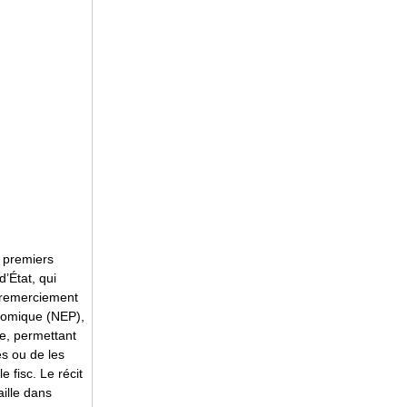
s premiers
’État, qui
e remerciement
onomique (NEP),
ue, permettant
s ou de les
 fisc. Le récit
aille dans