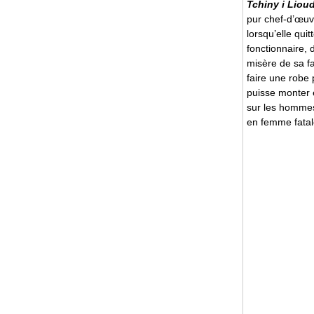
Tchiny i Liou
pur chef-d’œu
lorsqu’elle qui
fonctionnaire, 
misère de sa fa
faire une robe p
puisse monter 
sur les hommes 
en femme fatale 