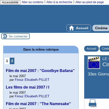
|
|
Aller au contenu
Aller à la recherche
Aller au pied de page
Accessibilité
Accueil
Cinéma
Se connecter
Accueil
Ciné
Dans la même rubrique
LE
1
2
Ci
Film de mai 2007 : “Goodbye Bafana“
33es Giorn
le mai 2007
par
Firouz Elisabeth PILLET
Les films de mai 2007 / I
le mai 2007
par
Firouz Elisabeth PILLET
Film de mai 2007 : “The Namesake“