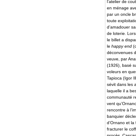
l’atelier de co
en ménage avec
par un oncle br
toute exploitat
d’amadouer sa 
de loterie. Lor
le billet a di
le
happy end
(d
déconvenues des 
veuve, par Anat
(1926), basé su
voleurs en ques
Tapioca (Igor I
sévit dans les
laquelle il a b
communauté reli
vent qu’Ornano 
rencontre à l’i
banquier décle
d’Ornano et la 
fracturer le cof
procès, Cascari