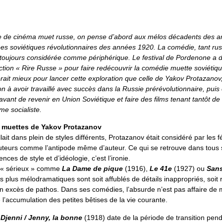
e de cinéma muet russe, on pense d’abord aux mélos décadents des 
es soviétiques révolutionnaires des années 1920. La comédie, tant ru
t toujours considérée comme périphérique. Le festival de Pordenone a 
ction « Rire Russe » pour faire redécouvrir la comédie muette soviétiqu
ait mieux pour lancer cette exploration que celle de Yakov Protazanov,
n à avoir travaillé avec succès dans la Russie prérévolutionnaire, puis
vant de revenir en Union Soviétique et faire des films tenant tantôt de 
me socialiste.
 muettes de Yakov Protazanov
ait dans plein de styles différents, Protazanov était considéré par les f
auteurs comme l’antipode même d’auteur. Ce qui se retrouve dans tous s
ences de style et d’idéologie, c’est l’ironie.
s « sérieux » comme
La Dame de pique
(1916),
Le 41e
(1927) ou
Sans
 plus mélodramatiques sont soit affublés de détails inappropriés, soit 
un excès de pathos. Dans ses comédies, l’absurde n’est pas affaire de 
 l’accumulation des petites bêtises de la vie courante.
Djenni / Jenny, la bonne
(1918) date de la période de transition pend