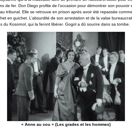
s de fer. Don Diego profite de l’occasion pour démontrer son pouvoir e
u tribunal. Elle se retrouve en prison après avoir été repassée comm
et en guichet. L’absurdité de son arrestation et de la valse bureaucra
 du Kosomol, qui la feront libérer. Gogol a dû sourire dans sa tombe.
« Anne au cou » (Les grades et les hommes)