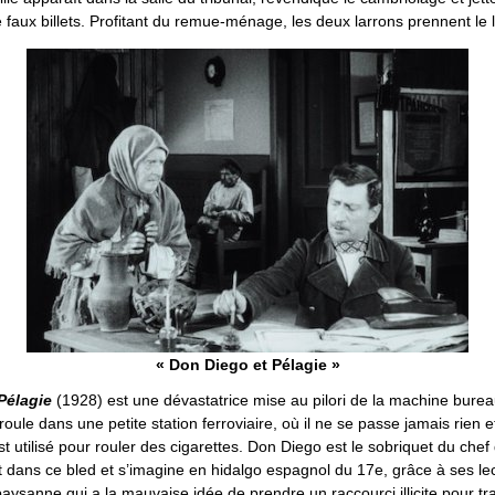
faux billets. Profitant du remue-ménage, les deux larrons prennent le 
« Don Diego et Pélagie »
Pélagie
(1928) est une dévastatrice mise au pilori de la machine burea
éroule dans une petite station ferroviaire, où il ne se passe jamais rien e
t utilisé pour rouler des cigarettes. Don Diego est le sobriquet du chef
t dans ce bled et s’imagine en hidalgo espagnol du 17e, grâce à ses le
 paysanne qui a la mauvaise idée de prendre un raccourci illicite pour tr