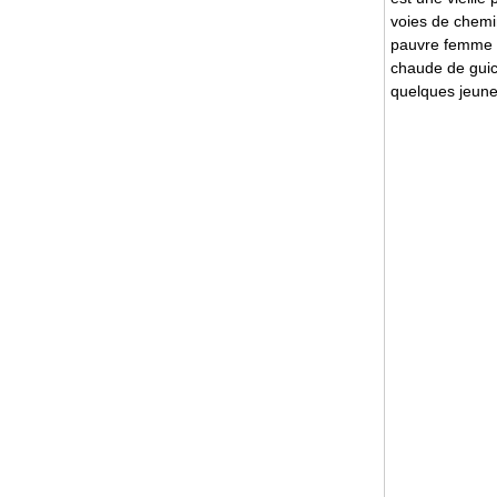
voies de chemin
pauvre femme a
chaude de guich
quelques jeunes