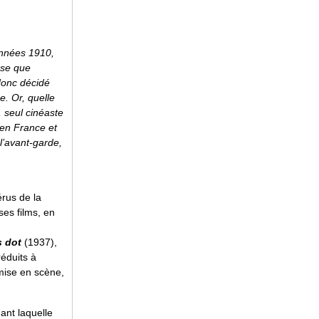
années 1910,
sse que
donc décidé
e. Or, quelle
 seul cinéaste
 en France et
l’avant-garde,
érus de la
es films, en
 dot
(1937),
réduits à
mise en scène,
ant laquelle