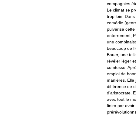
compagnies état
Le climat se pr
trop loin. Dans
comédie (genr
pulvérise cett
enterrement, P
une combinaiso
beaucoup de f
Bauer, une tell
révéler léger e
comtesse. Après
emploi de bonn
manières. Elle 
différence de c
d’aristocrate. 
avec tout le m
finira par avoi
prérévolutionn