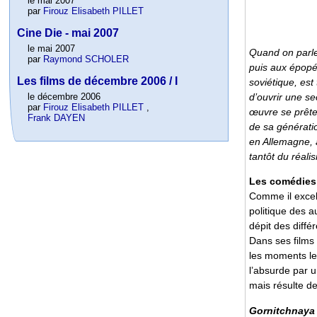
le mai 2007
par
Firouz Elisabeth PILLET
Cine Die - mai 2007
le mai 2007
Quand on parl
par
Raymond SCHOLER
puis aux épopé
Les films de décembre 2006 / I
soviétique, es
d’ouvrir une se
le décembre 2006
par
Firouz Elisabeth PILLET
,
œuvre se prêter
Frank DAYEN
de sa génératio
en Allemagne, a
tantôt du réalis
Les comédies
Comme il excell
politique des 
dépit des différ
Dans ses film
les moments les
l’absurde par 
mais résulte de
Gornitchnaya 