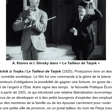
A. Ktorov et I. Iliinsky dans « Le Tailleur de Tarjok »
chik iz Torjka / Le Tailleur de Tarjok
(1925), Protazanov livre un de
comédie soviétique. Le film fut une commande à la gloire de la loterie d
enteurs d’obligations la possibilité de gagner une fortune, en guise d
é de l’argent à l’État. Autre signe des temps : la Nouvelle Politique Éc
 partir de 1921, et qui introduisit une relative libéralisation économiq
rce de se développer et à des petits bourgeois d’exploiter des employé
ur des membres de la famille ou de les épouser carrément pour rouler le
 une petite ville de province, où un jovial tailleur du nom de Petya trav