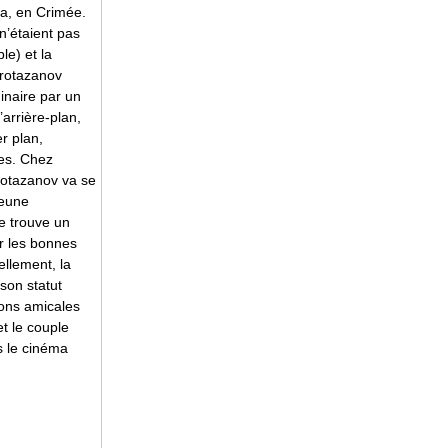
ta, en Crimée.
n’étaient pas
le) et la
 Protazanov
inaire par un
arrière-plan,
r plan,
es. Chez
Protazanov va se
jeune
le trouve un
r les bonnes
ellement, la
son statut
tions amicales
t le couple
s le cinéma