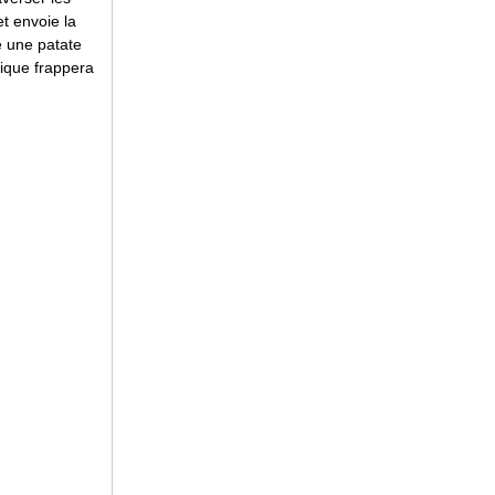
t envoie la
e une patate
tique frappera