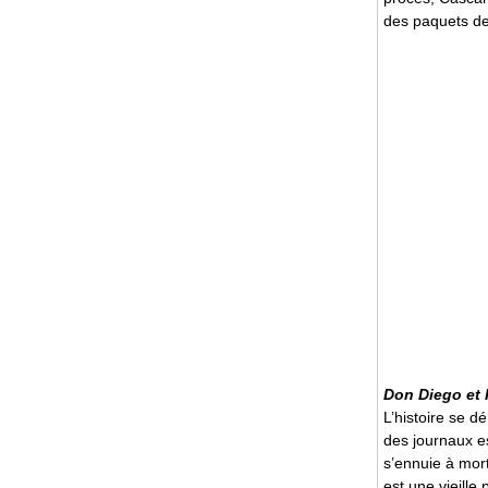
des paquets de 
Don Diego et 
L’histoire se d
des journaux es
s’ennuie à mor
est une vieille