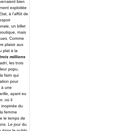
verraient bien
ment exploitée
at, à l’affût de
espoir
aie, un billet
 boutique, mais
miques. Comme
e plaisir aux
u plat à la
rois millions
ladri
, les trois
oleur popu,
la faim qui
ation pour
s à une
rille, ayant eu
, où il
n inopinée du
 la femme
lle le temps de
ions. Le jour du
e dans le public