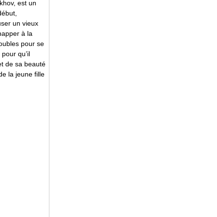
khov, est un
début,
user un vieux
happer à la
roubles pour se
 pour qu’il
et de sa beauté
 la jeune fille