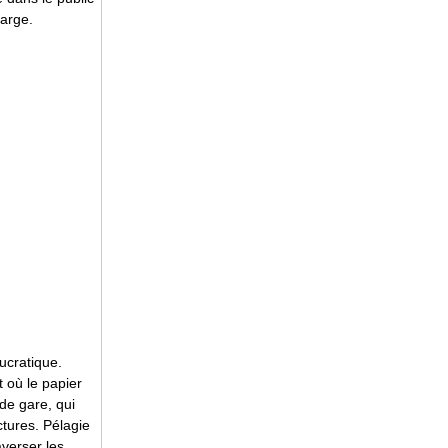
large.
ucratique.
t où le papier
 de gare, qui
ctures. Pélagie
averser les