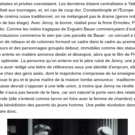
isées et privées coexistaient. Les dernières étaient centralisées à Yal
êtait aux tournages, et, en cas de coup dur, Constantinople et l’Europe 
 le cinéma russe traditionnel, on ne mélangeait pas le drame (genre nob
e de bas étage). Avec
Jenny, la bonne
, réalisé pour la firme Ermoliev,
e loi. Comme les mélos tragiques de Evguéni Bauer commençaient d’ord
rotazanov commence le sien par une parodie de Bauer : un cercueil à l’
n de rideaux et de colonnes formant un cadre dans le cadre au premie
leurs et des personnages groupés debout, immobiles comme des statu
e entrée en matière annonce destin et désespoir, alors que le film de 
t optimiste. La personne qu’on enterre est le père ruiné de Jenny, une 
 avoir rédigé une lettre de références sous une identité d’emprunt, el
e chez des gens aisés, dont le majordome s’empresse de lui enseigne
joue le jeu et le jeune maître de la maison tombe amoureux : traditionn
lasse devrait s’opposer à une telle union, à moins que Jenny ne révèle 
Elle n’aura pas besoin de le faire, car son naturel la porte vers des rela
onde (elle s’entend comme larron en foire avec la femme de chambre) e
r la bénédiction des parents du jeune homme. Une petite révolution dan
aire donc.