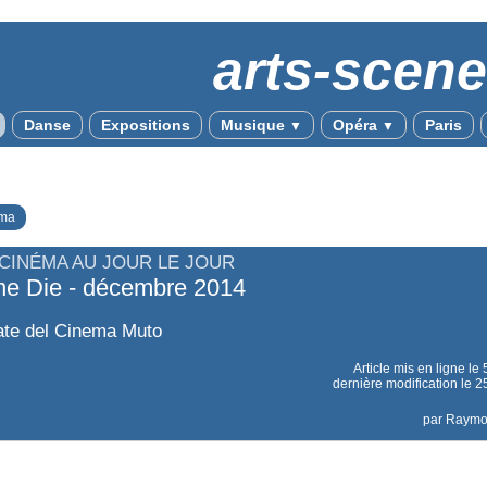
arts-scen
Danse
Expositions
Musique
Opéra
Paris
▼
▼
ma
 CINÉMA AU JOUR LE JOUR
ne Die - décembre 2014
ate del Cinema Muto
Article mis en ligne le
dernière modification le
par
Raym