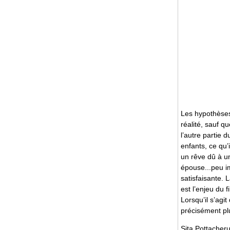
Les hypothèses
réalité, sauf q
l’autre partie d
enfants, ce qu’
un rêve dû à un
épouse...peu im
satisfaisante. 
est l’enjeu du f
Lorsqu’il s’agit
précisément plus
Sita Pottacher