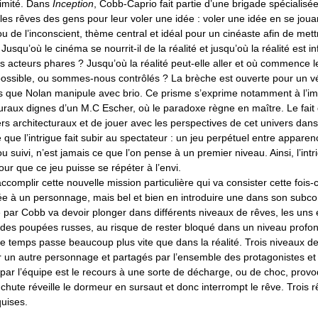
ntimité. Dans
Inception
, Cobb-Caprio fait partie d’une brigade spécialisée 
 les rêves des gens pour leur voler une idée : voler une idée en se joua
u de l’inconscient, thème central et idéal pour un cinéaste afin de met
Jusqu’où le cinéma se nourrit-il de la réalité et jusqu’où la réalité est i
s acteurs phares ? Jusqu’où la réalité peut-elle aller et où commence 
l possible, ou sommes-nous contrôlés ? La brèche est ouverte pour un v
s que Nolan manipule avec brio. Ce prisme s’exprime notamment à l’i
turaux dignes d’un M.C Escher, où le paradoxe règne en maître. Le fait
rs architecturaux et de jouer avec les perspectives de cet univers dans
 que l’intrigue fait subir au spectateur : un jeu perpétuel entre apparenc
ou suivi, n’est jamais ce que l’on pense à un premier niveau. Ainsi, l’int
pour que ce jeu puisse se répéter à l’envi.
accomplir cette nouvelle mission particulière qui va consister cette fois-
dée à un personnage, mais bel et bien en introduire une dans son subco
 par Cobb va devoir plonger dans différents niveaux de rêves, les uns
s des poupées russes, au risque de rester bloqué dans un niveau profon
le temps passe beaucoup plus vite que dans la réalité. Trois niveaux d
r un autre personnage et partagés par l’ensemble des protagonistes et 
e par l’équipe est le recours à une sorte de décharge, ou de choc, prov
hute réveille le dormeur en sursaut et donc interrompt le rêve. Trois r
quises.