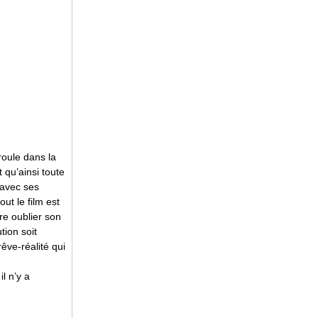
roule dans la
 qu’ainsi toute
s avec ses
ut le film est
re oublier son
tion soit
êve-réalité qui
il n’y a