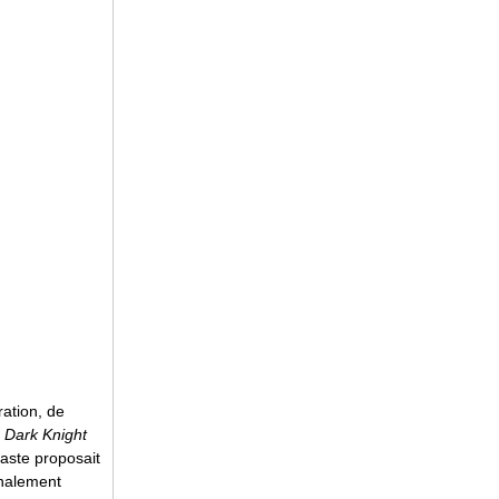
ration, de
 Dark Knight
éaste proposait
inalement