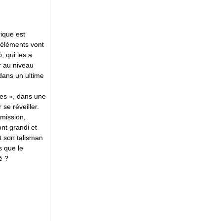
rique est
 éléments vont
, qui les a
r au niveau
 dans un ultime
mbes », dans une
 se réveiller.
 mission,
nt grandi et
st son talisman
ns que le
é ?