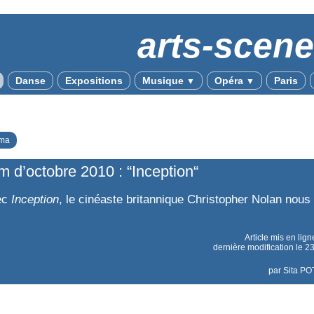
arts-scen
Danse
Expositions
Musique
Opéra
Paris
▼
▼
ma
lm d’octobre 2010 : “Inception“
ec
Inception
, le cinéaste britannique Christopher Nolan nous 
Article mis en lign
dernière modification le 
par
Sita P