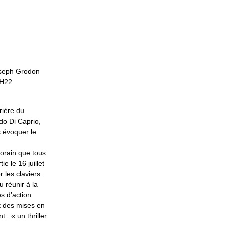
Joseph Grodon
2H22
rière du
do Di Caprio,
 évoquer le
porain que tous
ie le 16 juillet
 les claviers.
u réunir à la
s d’action
t des mises en
: « un thriller