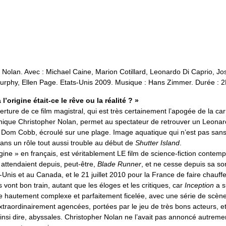
 Nolan. Avec : Michael Caine, Marion Cotillard, Leonardo Di Caprio, 
n Murphy, Ellen Page. Etats-Unis 2009. Musique : Hans Zimmer. Durée : 
 l’origine était-ce le rêve ou la réalité ? »
rture de ce film magistral, qui est très certainement l’apogée de la car
nnique Christopher Nolan, permet au spectateur de retrouver un Leonar
e Dom Cobb, écroulé sur une plage. Image aquatique qui n’est pas sans
ns un rôle tout aussi trouble au début de
Shutter Island
.
igine » en français, est véritablement LE film de science-fiction contem
 attendaient depuis, peut-être,
Blade Runner
, et ne cesse depuis sa sort
Unis et au Canada, et le 21 juillet 2010 pour la France de faire chauffer
vont bon train, autant que les éloges et les critiques, car
Inception
a s
ue hautement complexe et parfaitement ficelée, avec une série de scène
xtraordinairement agencées, portées par le jeu de très bons acteurs, e
nsi dire, abyssales. Christopher Nolan ne l’avait pas annoncé autrement 