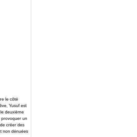
re le côté
rêve, Yusuf est
t le deuxième
e provoquer un
de créer des
et non dénuées