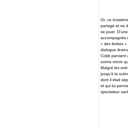
Or, ce troisièm
partagé et ne 
se jouer. D’une
accompagnés et 
« des limbes » 
dialogue dramat
Cobb parvient à
scène miroir qu
Malgré les entr
jusqu’à la scèn
dont il était s
et qui lui perme
spectateur sach