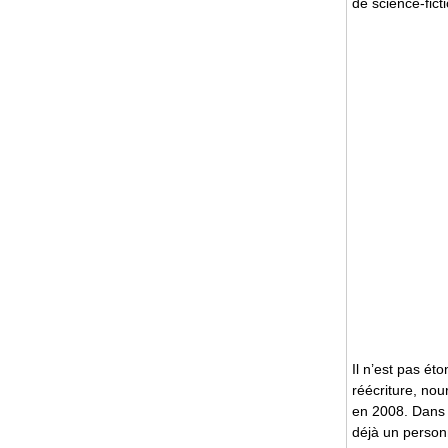
de science-fict
Il n’est pas ét
réécriture, nou
en 2008. Dans s
déjà un person