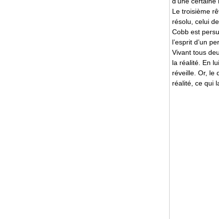
d’une certaine i
Le troisième rê
résolu, celui 
Cobb est persua
l’esprit d’un p
Vivant tous deu
la réalité. En l
réveille. Or, l
réalité, ce qui