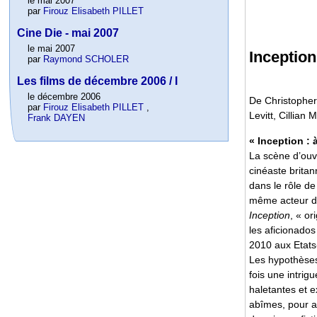
le mai 2007
par
Firouz Elisabeth PILLET
Cine Die - mai 2007
le mai 2007
Inception
par
Raymond SCHOLER
Les films de décembre 2006 / I
le décembre 2006
De Christopher
par
Firouz Elisabeth PILLET
,
Levitt, Cillia
Frank DAYEN
« Inception : à
La scène d’ouve
cinéaste brita
dans le rôle d
même acteur da
Inception
, « or
les aficionados
2010 aux Etats-
Les hypothèses 
fois une intrig
haletantes et e
abîmes, pour ai