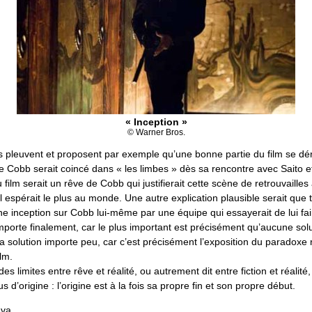
« Inception »
© Warner Bros.
 pleuvent et proposent par exemple qu’une bonne partie du film se dé
ue Cobb serait coincé dans « les limbes » dès sa rencontre avec Saito et
u film serait un rêve de Cobb qui justifierait cette scène de retrouvaille
il espérait le plus au monde. Une autre explication plausible serait que to
e inception sur Cobb lui-même par une équipe qui essayerait de lui fai
porte finalement, car le plus important est précisément qu’aucune solu
La solution importe peu, car c’est précisément l’exposition du paradoxe r
ilm.
 des limites entre rêve et réalité, ou autrement dit entre fiction et réalité, 
 d’origine : l’origine est à la fois sa propre fin et son propre début.
uva