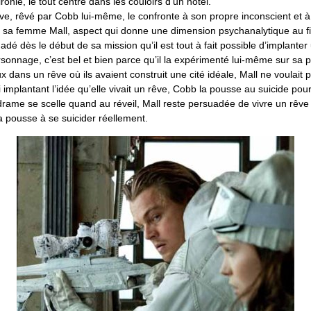
ronie, le tout centré dans les couloirs d’un hôtel.
ve, rêvé par Cobb lui-même, le confronte à son propre inconscient et à
de sa femme Mall, aspect qui donne une dimension psychanalytique au fi
dé dès le début de sa mission qu’il est tout à fait possible d’implante
ersonnage, c’est bel et bien parce qu’il la expérimenté lui-même sur sa
x dans un rêve où ils avaient construit une cité idéale, Mall ne voulait 
ui implantant l’idée qu’elle vivait un rêve, Cobb la pousse au suicide pour
e drame se scelle quand au réveil, Mall reste persuadée de vivre un rêve
 la pousse à se suicider réellement.