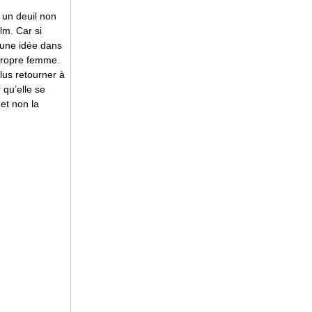
 un deuil non
lm. Car si
r une idée dans
 propre femme.
plus retourner à
 qu’elle se
 et non la