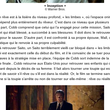
« Inception »
© Warner Bros.
e rêve est à la lisière du niveau profond, « les limbes », où l’espace oni
dépend plus entièrement du rêveur. C’est dans ce niveau que plusieurs
 part, Cobb comprend que celui qui l’a engagé pour cette mission, Saito
qui était blessé, a succombé à ses blessures. Il doit donc le retrouve
pour le sauver. D’autre part, il est confronté à sa propre épouse, Mall,
ique qui le renvoie à sa propre culpabilité.
 retrouver Saito, un Saito terriblement vieilli car bloqué dans « les li
i est exactement celle du début du film, et il le convainc de se tuer pour
aves à la stratégie mise en place, l’équipe de Cobb sort indemne de la
e finale...Cobb retourne aux Etats-Unis pour retrouver ses enfants qui o
éparé depuis le décès de sa femme. Il fait alors tourner une toupie qui e
t de savoir s’il rêve ou s’ill est dans la réalité. Or, le film se termine sa
e si la toupie s’arrête ou non de tourner sur elle-même : rêve ou réalit