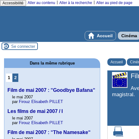
|
|
Aller au contenu
Aller à la recherche
Aller au pied de page
Accessibilité
Accueil
Cinéma
Se connecter
Accueil
Ciné
Dans la même rubrique
Fi
1
2
Av
Film de mai 2007 : “Goodbye Bafana“
magistral.
le mai 2007
par
Firouz Elisabeth PILLET
Les films de mai 2007 / I
le mai 2007
par
Firouz Elisabeth PILLET
Film de mai 2007 : “The Namesake“