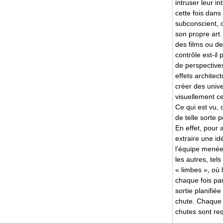
intruser leur i
cette fois dans
subconscient, o
son propre art. 
des films ou de
contrôle est-i
de perspective
effets architec
créer des unive
visuellement ce
Ce qui est vu, 
de telle sorte 
En effet, pour 
extraire une i
l’équipe menée
les autres, tel
« limbes », où 
chaque fois pa
sortie planifié
chute. Chaque c
chutes sont re