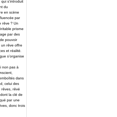
qui s’introduit
nt du
tre en scène
nfluencée par
le rêve ? Un
éritable prisme
mage par des
 de pouvoir
 un rêve offre
es et réalité.
rigue s’organise
ci non pas à
nscient,
 emboîtés dans
d, celui des
e rêves, rêvé
dont la clé de
oqué par une
êves, donc trois