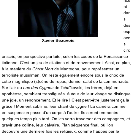
nce
nt
dan
s
des
esp
ace
Xavier Beauvois
s
circ
onscris, en perspective parfaite, selon les codes de la Renaissance
italienne. C’est un jeu de citations et de renversement. Ainsi, ce plan,
à la manière du
Christ Mort
de Mantegna, pour représenter un
terroriste musulman. On reste également encore sous le choc de
cette magnifique (s)cène de repas, dernier salut de la communauté.
Sur l’air du
Lac des Cygnes
de Tchaïkovski, les frères, déjà en
apothéose, semblent transfigurés. Autour de leur visage se distingue
une joie, un renoncement. Et le rire ! C’est peut-être justement ça la
grâce ! Moment sublime, leur chant du cygne ! La caméra comme
en suspension passe d’un corps à l’autre. Ils seront emmenés
quelques temps plus tard. On les verra traverser des campagnes, et
gravir une colline, leur calvaire. Plan séquence final, où l’on
découvre une dernière fois les religieux, comme happés par le