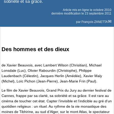
sobriété et sa grâce.
Article mis en ligne le
octobre 2010
dernière modification le 23 septembre 2011
par
François ZANETTA
Des hommes et des dieux
de Xavier Beauvois, avec Lambert Wilson (Chrisitian), Michael
Lonsdale (Luc), Olivier Rabourdin (Christophe), Philippe
Laudenbach (Célestin), Jacques Herlin (Amédée), Xavier Maly
(Michel), Loïc Pichon (Jean-Pierre), Jean-Marie Frin (Paul).
Le film de Xavier Beauvois, Grand Prix du Jury au dernier festival de
Cannes, frappe par sa clarté, sa sobriété et sa grâce. Il est rare au
cinéma de toucher cet état. Capter l’invisible et l’indicible au gré d’un
quotidien religieux : un rituel. Au rythme de la vie monastique des
moines de Tibhirine, au sud d’Alger, sur le mont Atlas, le spectateur