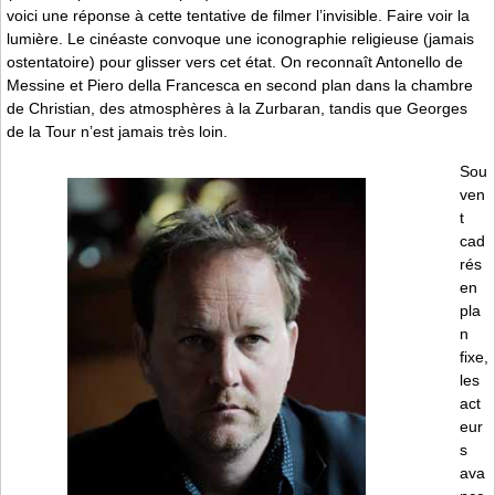
voici une réponse à cette tentative de filmer l’invisible. Faire voir la
lumière. Le cinéaste convoque une iconographie religieuse (jamais
ostentatoire) pour glisser vers cet état. On reconnaît Antonello de
Messine et Piero della Francesca en second plan dans la chambre
de Christian, des atmosphères à la Zurbaran, tandis que Georges
de la Tour n’est jamais très loin.
Sou
ven
t
cad
rés
en
pla
n
fixe,
les
act
eur
s
ava