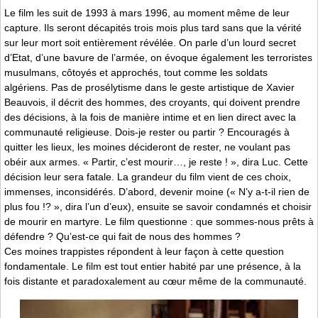
Le film les suit de 1993 à mars 1996, au moment même de leur
capture. Ils seront décapités trois mois plus tard sans que la vérité
sur leur mort soit entièrement révélée. On parle d’un lourd secret
d’Etat, d’une bavure de l’armée, on évoque également les terroristes
musulmans, côtoyés et approchés, tout comme les soldats
algériens. Pas de prosélytisme dans le geste artistique de Xavier
Beauvois, il décrit des hommes, des croyants, qui doivent prendre
des décisions, à la fois de manière intime et en lien direct avec la
communauté religieuse. Dois-je rester ou partir ? Encouragés à
quitter les lieux, les moines décideront de rester, ne voulant pas
obéir aux armes. « Partir, c’est mourir…, je reste ! », dira Luc. Cette
décision leur sera fatale. La grandeur du film vient de ces choix,
immenses, inconsidérés. D’abord, devenir moine (« N’y a-t-il rien de
plus fou !? », dira l’un d’eux), ensuite se savoir condamnés et choisir
de mourir en martyre. Le film questionne : que sommes-nous prêts à
défendre ? Qu’est-ce qui fait de nous des hommes ?
Ces moines trappistes répondent à leur façon à cette question
fondamentale. Le film est tout entier habité par une présence, à la
fois distante et paradoxalement au cœur même de la communauté.