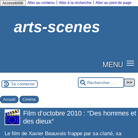
|
|
Aller au contenu
Aller à la recherche
Aller au pied de page
Accessibilité
arts-scenes
MENU
Se connecter
Accueil
Cinéma
Film d’octobre 2010 : “Des hommes et
des dieux“
Le film de Xavier Beauvois frappe par sa clarté, sa