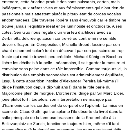
entendre, cette Ariadne produit des sons puissants, certes, mais
inélégants, aux arêtes vives et aux frémissements qui n’ont rien de
passionnels mais attestent plutôt le piteux état de cordes vocales
endommagées. Elle traverse l’opéra sans émouvoir car le timbre ne
trouve jamais l’équilibre idéal entre luminosité et onctuosité. A ses
côtés, Sen Guo nous régale d’un vrai feu d’artifices avec sa
Zerbinetta délurée qu’aucun contre-ré ou contre-mi ne semble
devoir effrayer. En Compositeur, Michelle Breedt fascine par son
chant richement coloré tout en décevant par son jeu scénique trop
fruste qui rend le travesti peu crédible. Michael König en Bacchus
libère les décibels à la pelle ; néanmoins, il sait garder la mesure et
convainc sans peine dans ce rôle impossible. Comme toujours ici, la
distribution des emplois secondaires est admirablement équilibrée,
jusqu’à cette apparition insolite d’Alexander Pereira lui-même (il
dirige l’institution depuis dix-huit ans !) dans le rôle parlé du
Majordome plein de morgue. L’orchestre, dirigé par Sir Marc Elder,
joue plutôt fort ; toutefois, son interprétation ne manque pas
d’harmonie car les cordes ont du corps et de l’aplomb. La mise en
scène de Claus Guth, qui transplante l’île déserte du livret dans la
salle principale de la fameuse brasserie de la Kronenhalle à la
Bellevueplatz de Zurich, fonctionne toujours bien, même s’il faut
reconnaître qu’à la deuxième rencontre, les gags paraissent déjà