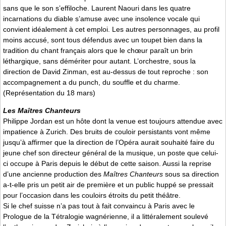
sans que le son s’effiloche. Laurent Naouri dans les quatre
incarnations du diable s’amuse avec une insolence vocale qui
convient idéalement à cet emploi. Les autres personnages, au profil
moins accusé, sont tous défendus avec un toupet bien dans la
tradition du chant français alors que le chœur paraît un brin
léthargique, sans démériter pour autant. L’orchestre, sous la
direction de David Zinman, est au-dessus de tout reproche : son
accompagnement a du punch, du souffle et du charme.
(Représentation du 18 mars)
Les Maîtres Chanteurs
Philippe Jordan est un hôte dont la venue est toujours attendue avec
impatience à Zurich. Des bruits de couloir persistants vont même
jusqu’à affirmer que la direction de l’Opéra aurait souhaité faire du
jeune chef son directeur général de la musique, un poste que celui-
ci occupe à Paris depuis le début de cette saison. Aussi la reprise
d’une ancienne production des
Maîtres Chanteurs
sous sa direction
a-t-elle pris un petit air de première et un public huppé se pressait
pour l’occasion dans les couloirs étroits du petit théâtre.
Si le chef suisse n’a pas tout à fait convaincu à Paris avec le
Prologue de la Tétralogie wagnérienne, il a littéralement soulevé