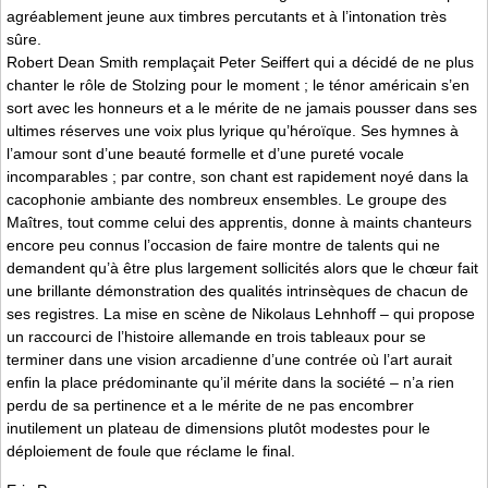
agréablement jeune aux timbres percutants et à l’intonation très
sûre.
Robert Dean Smith remplaçait Peter Seiffert qui a décidé de ne plus
chanter le rôle de Stolzing pour le moment ; le ténor américain s’en
sort avec les honneurs et a le mérite de ne jamais pousser dans ses
ultimes réserves une voix plus lyrique qu’héroïque. Ses hymnes à
l’amour sont d’une beauté formelle et d’une pureté vocale
incomparables ; par contre, son chant est rapidement noyé dans la
cacophonie ambiante des nombreux ensembles. Le groupe des
Maîtres, tout comme celui des apprentis, donne à maints chanteurs
encore peu connus l’occasion de faire montre de talents qui ne
demandent qu’à être plus largement sollicités alors que le chœur fait
une brillante démonstration des qualités intrinsèques de chacun de
ses registres. La mise en scène de Nikolaus Lehnhoff – qui propose
un raccourci de l’histoire allemande en trois tableaux pour se
terminer dans une vision arcadienne d’une contrée où l’art aurait
enfin la place prédominante qu’il mérite dans la société – n’a rien
perdu de sa pertinence et a le mérite de ne pas encombrer
inutilement un plateau de dimensions plutôt modestes pour le
déploiement de foule que réclame le final.