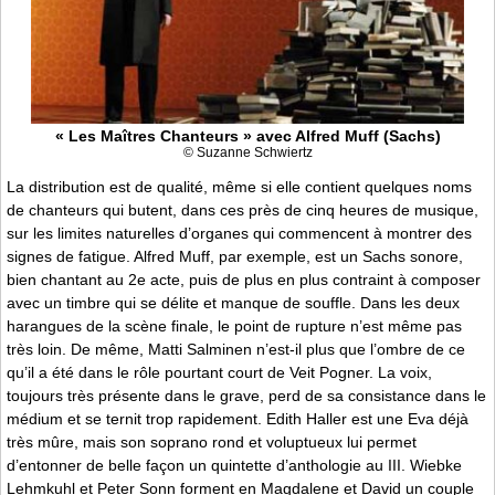
« Les Maîtres Chanteurs » avec Alfred Muff (Sachs)
© Suzanne Schwiertz
La distribution est de qualité, même si elle contient quelques noms
de chanteurs qui butent, dans ces près de cinq heures de musique,
sur les limites naturelles d’organes qui commencent à montrer des
signes de fatigue. Alfred Muff, par exemple, est un Sachs sonore,
bien chantant au 2e acte, puis de plus en plus contraint à composer
avec un timbre qui se délite et manque de souffle. Dans les deux
harangues de la scène finale, le point de rupture n’est même pas
très loin. De même, Matti Salminen n’est-il plus que l’ombre de ce
qu’il a été dans le rôle pourtant court de Veit Pogner. La voix,
toujours très présente dans le grave, perd de sa consistance dans le
médium et se ternit trop rapidement. Edith Haller est une Eva déjà
très mûre, mais son soprano rond et voluptueux lui permet
d’entonner de belle façon un quintette d’anthologie au III. Wiebke
Lehmkuhl et Peter Sonn forment en Magdalene et David un couple