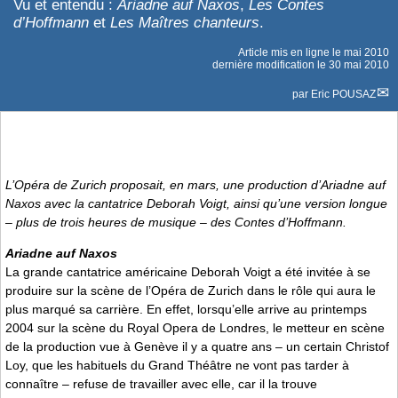
Vu et entendu :
Ariadne auf Naxos
,
Les Contes
d’Hoffmann
et
Les Maîtres chanteurs
.
Article mis en ligne le
mai 2010
dernière modification le 30 mai 2010
par
Eric POUSAZ
L’Opéra de Zurich proposait, en mars, une production d’
Ariadne auf
Naxos
avec la cantatrice Deborah Voigt, ainsi qu’une version longue
– plus de trois heures de musique – des
Contes d’Hoffmann
.
Ariadne auf Naxos
La grande cantatrice américaine Deborah Voigt a été invitée à se
produire sur la scène de l’Opéra de Zurich dans le rôle qui aura le
plus marqué sa carrière. En effet, lorsqu’elle arrive au printemps
2004 sur la scène du Royal Opera de Londres, le metteur en scène
de la production vue à Genève il y a quatre ans – un certain Christof
Loy, que les habituels du Grand Théâtre ne vont pas tarder à
connaître – refuse de travailler avec elle, car il la trouve