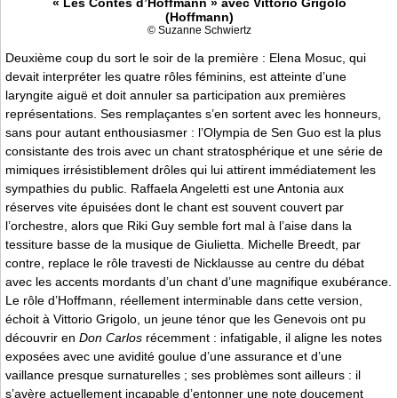
« Les Contes d’Hoffmann » avec Vittorio Grigolo
(Hoffmann)
© Suzanne Schwiertz
Deuxième coup du sort le soir de la première : Elena Mosuc, qui
devait interpréter les quatre rôles féminins, est atteinte d’une
laryngite aiguë et doit annuler sa participation aux premières
représentations. Ses remplaçantes s’en sortent avec les honneurs,
sans pour autant enthousiasmer : l’Olympia de Sen Guo est la plus
consistante des trois avec un chant stratosphérique et une série de
mimiques irrésistiblement drôles qui lui attirent immédiatement les
sympathies du public. Raffaela Angeletti est une Antonia aux
réserves vite épuisées dont le chant est souvent couvert par
l’orchestre, alors que Riki Guy semble fort mal à l’aise dans la
tessiture basse de la musique de Giulietta. Michelle Breedt, par
contre, replace le rôle travesti de Nicklausse au centre du débat
avec les accents mordants d’un chant d’une magnifique exubérance.
Le rôle d’Hoffmann, réellement interminable dans cette version,
échoit à Vittorio Grigolo, un jeune ténor que les Genevois ont pu
découvrir en
Don Carlos
récemment : infatigable, il aligne les notes
exposées avec une avidité goulue d’une assurance et d’une
vaillance presque surnaturelles ; ses problèmes sont ailleurs : il
s’avère actuellement incapable d’entonner une note doucement