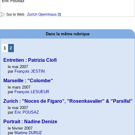
Eric Pousaz
Sur le Web :
Zurich Opernhaus
Dans la même rubrique
1
2
Entretien : Patrizia Ciofi
le mai 2007
par
François JESTIN
Marseille : “Colombe“
le mars 2007
par
François LESUEUR
Zurich : “Noces de Figaro“, “Rosenkavalier“ & “Parsifal“
le mai 2007
par
Eric POUSAZ
Portrait : Nadine Denize
le février 2007
par
Martine DURUZ