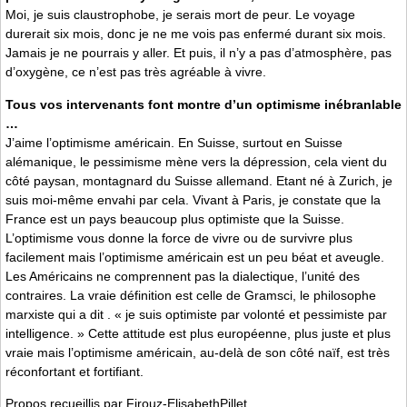
Moi, je suis claustrophobe, je serais mort de peur. Le voyage
durerait six mois, donc je ne me vois pas enfermé durant six mois.
Jamais je ne pourrais y aller. Et puis, il n’y a pas d’atmosphère, pas
d’oxygène, ce n’est pas très agréable à vivre.
Tous vos intervenants font montre d’un optimisme inébranlable
…
J’aime l’optimisme américain. En Suisse, surtout en Suisse
alémanique, le pessimisme mène vers la dépression, cela vient du
côté paysan, montagnard du Suisse allemand. Etant né à Zurich, je
suis moi-même envahi par cela. Vivant à Paris, je constate que la
France est un pays beaucoup plus optimiste que la Suisse.
L’optimisme vous donne la force de vivre ou de survivre plus
facilement mais l’optimisme américain est un peu béat et aveugle.
Les Américains ne comprennent pas la dialectique, l’unité des
contraires. La vraie définition est celle de Gramsci, le philosophe
marxiste qui a dit . « je suis optimiste par volonté et pessimiste par
intelligence. » Cette attitude est plus européenne, plus juste et plus
vraie mais l’optimisme américain, au-delà de son côté naïf, est très
réconfortant et fortifiant.
Propos recueillis par Firouz-ElisabethPillet