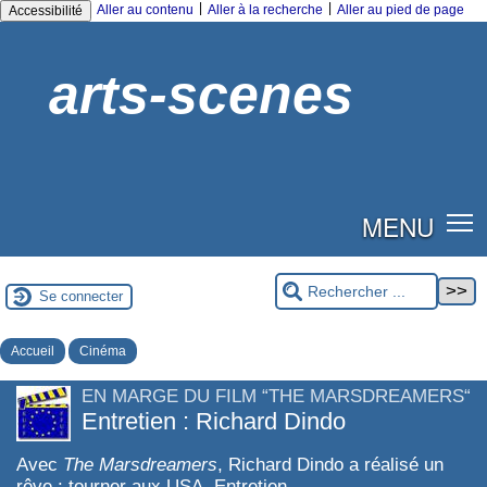
|
|
Aller au contenu
Aller à la recherche
Aller au pied de page
Accessibilité
arts-scenes
MENU
Se connecter
Accueil
Cinéma
EN MARGE DU FILM “THE MARSDREAMERS“
Entretien : Richard Dindo
Avec
The Marsdreamers
, Richard Dindo a réalisé un
rêve : tourner aux USA. Entretien.