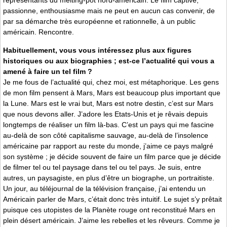
représentants du melting-pot nord-américain. Le film captive,
passionne, enthousiasme mais ne peut en aucun cas convenir, de
par sa démarche très européenne et rationnelle, à un public
américain. Rencontre.
Habituellement, vous vous intéressez plus aux figures
historiques ou aux biographies ; est-ce l’actualité qui vous a
amené à faire un tel film ?
Je me fous de l’actualité qui, chez moi, est métaphorique. Les gens
de mon film pensent à Mars, Mars est beaucoup plus important que
la Lune. Mars est le vrai but, Mars est notre destin, c’est sur Mars
que nous devons aller. J’adore les Etats-Unis et je rêvais depuis
longtemps de réaliser un film là-bas. C’est un pays qui me fascine
au-delà de son côté capitalisme sauvage, au-delà de l’insolence
américaine par rapport au reste du monde, j’aime ce pays malgré
son système ; je décide souvent de faire un film parce que je décide
de filmer tel ou tel paysage dans tel ou tel pays. Je suis, entre
autres, un paysagiste, en plus d’être un biographe, un portraitiste.
Un jour, au téléjournal de la télévision française, j’ai entendu un
Américain parler de Mars, c’était donc très intuitif. Le sujet s’y prêtait
puisque ces utopistes de la Planète rouge ont reconstitué Mars en
plein désert américain. J’aime les rebelles et les rêveurs. Comme je