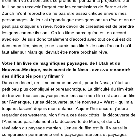
n’ont rien vu ou sont allés se promener pendant la projection. J’ai
failli ne pas recevoir l’argent car les commissions de Berne et de
Zurich m’ont reproché de ne pas être assez critique envers mes
personnages. Je leur ai répondu que mes gens ont un rêve et on ne
peut pas critiquer un rêve. Notre devoir de cinéastes est de prendre
les gens comme ils sont. On les filme parce qu’on est en accord
avec eux. Je suis donc totalement d’accord avec tout ce qui est dit
dans mon film, sinon, je ne l’aurais pas filmé. Je suis d’accord qu’il
faut aller sur Mars qui devrait être notre prochain rêve.
Votre film livre de magnifiques paysages, de l’Utah et du
Nouveau-Mexique, mais aussi de la Nasa ; avez-vu rencontré
des difficultés pour y filmer ?
Dans un désert, on filme comme on veut ; pour la Nasa, c’était un
petit peu plus compliqué et bureaucratique. La difficulté du film était
de trouver tous ces paysages martiens car mon film est aussi un film
sur l’Amérique, sur sa découverte, sur le nouveau « West » qui m’a
toujours fasciné depuis mon enfance. Aujourd’hui encore, j’adore
regarder des westerns. Mon film a ces deux côtés : la découverte de
l’Amérique parallèlement à la découverte de Mars, et donc la
révélation du paysage martien. L’enjeu du film est là. Il y aussi la
comparaison permanente entre paysages martiens et paysages