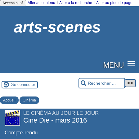
|
|
Aller au contenu
Aller à la recherche
Aller au pied de page
Accessibilité
arts-scenes
MENU
Se connecter
Accueil
Cinéma
LE CINÉMA AU JOUR LE JOUR
Cine Die - mars 2016
Compte-rendu