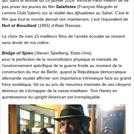
qui, dans le
Monde
du 25 janvier 2016, exhorte Fleur Pèlerin de ne
pas priver les jeunes du film
Salafistes
(François Margolin et
Lemine Ould Salem) sur la réalité des djihadistes au Sahel. C’est le
film que tout le monde devrait voir maintenant, c’est l’équivalent de
Nuit et Brouillard
(1955) d’Alain Resnais.
Le choix de mes 15 meilleurs films de l’année écoulée se ressent
sans doute de ma colère :
Bridge of Spies
(Steven Spielberg, Etats-Unis)
pour la perfection de la reconstitution physique et mentale de
l’environnement spécifique de la guerre froide au moment de la
construction du mur de Berlin, quand la République démocratique
allemande voulait affirmer son importance intrinsèque face au grand
frère soviétique, fût-ce au prix de meurtres insensés de ses citoyens
désireux de s’échapper de la nasse totalitaire. Tom Hanks en
quintessence du
upright American
est irremplaçable.