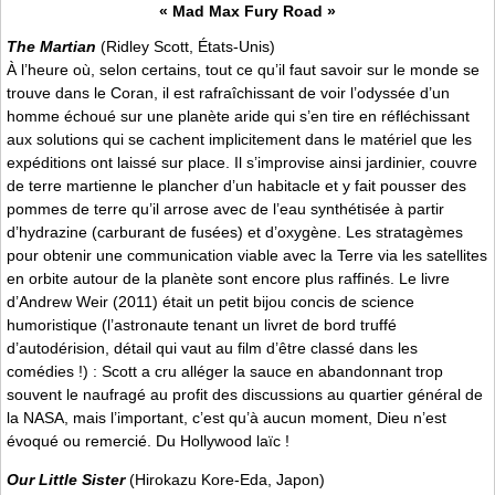
« Mad Max Fury Road »
The Martian
(Ridley Scott, États-Unis)
À l’heure où, selon certains, tout ce qu’il faut savoir sur le monde se
trouve dans le Coran, il est rafraîchissant de voir l’odyssée d’un
homme échoué sur une planète aride qui s’en tire en réfléchissant
aux solutions qui se cachent implicitement dans le matériel que les
expéditions ont laissé sur place. Il s’improvise ainsi jardinier, couvre
de terre martienne le plancher d’un habitacle et y fait pousser des
pommes de terre qu’il arrose avec de l’eau synthétisée à partir
d’hydrazine (carburant de fusées) et d’oxygène. Les stratagèmes
pour obtenir une communication viable avec la Terre via les satellites
en orbite autour de la planète sont encore plus raffinés. Le livre
d’Andrew Weir (2011) était un petit bijou concis de science
humoristique (l’astronaute tenant un livret de bord truffé
d’autodérision, détail qui vaut au film d’être classé dans les
comédies !) : Scott a cru alléger la sauce en abandonnant trop
souvent le naufragé au profit des discussions au quartier général de
la NASA, mais l’important, c’est qu’à aucun moment, Dieu n’est
évoqué ou remercié. Du Hollywood laïc !
Our Little Sister
(Hirokazu Kore-Eda, Japon)