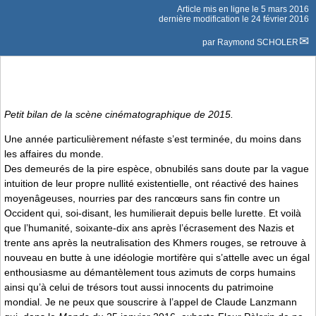
Article mis en ligne le
5 mars 2016
dernière modification le 24 février 2016
par
Raymond SCHOLER
Petit bilan de la scène cinématographique de 2015.
Une année particulièrement néfaste s’est terminée, du moins dans
les affaires du monde.
Des demeurés de la pire espèce, obnubilés sans doute par la vague
intuition de leur propre nullité existentielle, ont réactivé des haines
moyenâgeuses, nourries par des rancœurs sans fin contre un
Occident qui, soi-disant, les humilierait depuis belle lurette. Et voilà
que l’humanité, soixante-dix ans après l’écrasement des Nazis et
trente ans après la neutralisation des Khmers rouges, se retrouve à
nouveau en butte à une idéologie mortifère qui s’attelle avec un égal
enthousiasme au démantèlement tous azimuts de corps humains
ainsi qu’à celui de trésors tout aussi innocents du patrimoine
mondial. Je ne peux que souscrire à l’appel de Claude Lanzmann