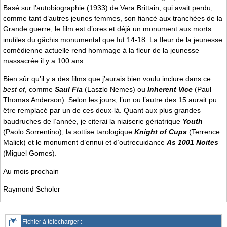
Basé sur l’autobiographie (1933) de Vera Brittain, qui avait perdu,
comme tant d’autres jeunes femmes, son fiancé aux tranchées de la
Grande guerre, le film est d’ores et déjà un monument aux morts
inutiles du gâchis monumental que fut 14-18. La fleur de la jeunesse
comédienne actuelle rend hommage à la fleur de la jeunesse
massacrée il y a 100 ans.
Bien sûr qu’il y a des films que j’aurais bien voulu inclure dans ce
best of
, comme
Saul Fia
(Laszlo Nemes) ou
Inherent Vice
(Paul
Thomas Anderson). Selon les jours, l’un ou l’autre des 15 aurait pu
être remplacé par un de ces deux-là. Quant aux plus grandes
baudruches de l’année, je citerai la niaiserie gériatrique
Youth
(Paolo Sorrentino), la sottise tarologique
Knight of Cups
(Terrence
Malick) et le monument d’ennui et d’outrecuidance
As 1001 Noites
(Miguel Gomes).
Au mois prochain
Raymond Scholer
Fichier à télécharger :