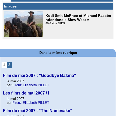
Images
Kodi Smit-McPhee et Michael Fassbe
nder dans « Slow West »
49.6 kio / JPEG
Dans la même rubrique
1
2
Film de mai 2007 : “Goodbye Bafana“
le mai 2007
par
Firouz Elisabeth PILLET
Les films de mai 2007 / I
le mai 2007
par
Firouz Elisabeth PILLET
Film de mai 2007 : “The Namesake“