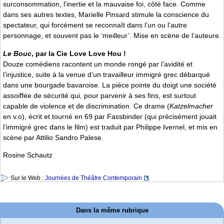
surconsommation, l’inertie et la mauvaise foi, côté face. Comme
dans ses autres textes, Marielle Pinsard stimule la conscience du
spectateur, qui forcément se reconnaît dans l’un ou l’autre
personnage, et souvent pas le ‘meilleur’. Mise en scène de l’auteure.
Le Bouc
, par la Cie Love Love Hou !
Douze comédiens racontent un monde rongé par l’avidité et
l’injustice, suite à la venue d’un travailleur immigré grec débarqué
dans une bourgade bavaroise. La pièce pointe du doigt une société
assoiffée de sécurité qui, pour parvenir à ses fins, est surtout
capable de violence et de discrimination. Ce drame (
Katzelmacher
en v.o), écrit et tourné en 69 par Fassbinder (qui précisément jouait
l’immigré grec dans le film) est traduit par Philippe Ivernel, et mis en
scène par Attilio Sandro Palese.
Rosine Schautz
Sur le Web :
Journées de Théâtre Contemporain
Dans la même rubrique