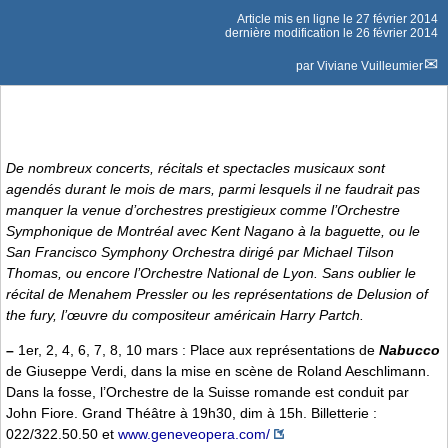
Article mis en ligne le
27 février 2014
dernière modification le 26 février 2014
par
Viviane Vuilleumier
De nombreux concerts, récitals et spectacles musicaux sont
agendés durant le mois de mars, parmi lesquels il ne faudrait pas
manquer la venue d’orchestres prestigieux comme l’Orchestre
Symphonique de Montréal avec Kent Nagano à la baguette, ou le
San Francisco Symphony Orchestra dirigé par Michael Tilson
Thomas, ou encore l’Orchestre National de Lyon. Sans oublier le
récital de Menahem Pressler ou les représentations de
Delusion of
the fury
, l’œuvre du compositeur américain Harry Partch.
–
1er, 2, 4, 6, 7, 8, 10 mars : Place aux représentations de
Nabucco
de Giuseppe Verdi, dans la mise en scène de Roland Aeschlimann.
Dans la fosse, l’Orchestre de la Suisse romande est conduit par
John Fiore. Grand Théâtre à 19h30, dim à 15h. Billetterie :
022/322.50.50 et
www.geneveopera.com/