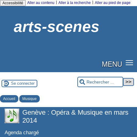
|
|
Aller au contenu
Aller à la recherche
Aller au pied de page
Accessibilité
arts-scenes
MENU
Se connecter
Accueil
Musique
Genève : Opéra & Musique en mars
2014
Agenda chargé