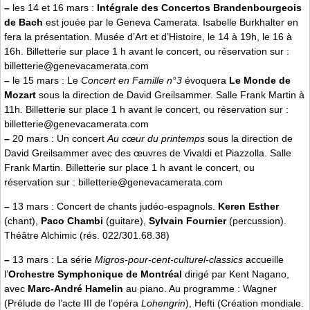
–
les 14 et 16 mars :
Intégrale des Concertos Brandenbourgeois
de Bach
est jouée par le Geneva Camerata. Isabelle Burkhalter en
fera la présentation. Musée d’Art et d’Histoire, le 14 à 19h, le 16 à
16h. Billetterie sur place 1 h avant le concert, ou réservation sur :
billetterie@genevacamerata.com
–
le 15 mars : Le
Concert en Famille n°3
évoquera
Le Monde de
Mozart
sous la direction de David Greilsammer. Salle Frank Martin à
11h. Billetterie sur place 1 h avant le concert, ou réservation sur :
billetterie@genevacamerata.com
–
20 mars : Un concert
Au cœur du printemps
sous la direction de
David Greilsammer avec des œuvres de Vivaldi et Piazzolla. Salle
Frank Martin. Billetterie sur place 1 h avant le concert, ou
réservation sur : billetterie@genevacamerata.com
–
13 mars : Concert de chants judéo-espagnols.
Keren Esther
(chant),
Paco Chambi
(guitare),
Sylvain Fournier
(percussion).
Théâtre Alchimic (rés. 022/301.68.38)
–
13 mars : La série
Migros-pour-cent-culturel-classics
accueille
l’
Orchestre Symphonique de Montréal
dirigé par Kent Nagano,
avec
Marc-André Hamelin
au piano. Au programme : Wagner
(Prélude de l’acte III de l’opéra
Lohengrin
), Hefti (Création mondiale.