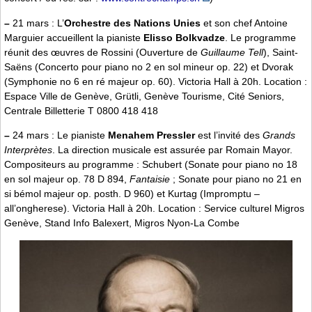
–
21 mars : L’
Orchestre des Nations Unies
et son chef Antoine
Marguier accueillent la pianiste
Elisso Bolkvadze
. Le programme
réunit des œuvres de Rossini (Ouverture de
Guillaume Tell
), Saint-
Saëns (Concerto pour piano no 2 en sol mineur op. 22) et Dvorak
(Symphonie no 6 en ré majeur op. 60). Victoria Hall à 20h. Location :
Espace Ville de Genève, Grütli, Genève Tourisme, Cité Seniors,
Centrale Billetterie T 0800 418 418
–
24 mars : Le pianiste
Menahem Pressler
est l’invité des
Grands
Interprètes
. La direction musicale est assurée par Romain Mayor.
Compositeurs au programme : Schubert (Sonate pour piano no 18
en sol majeur op. 78 D 894,
Fantaisie
; Sonate pour piano no 21 en
si bémol majeur op. posth. D 960) et Kurtag (Impromptu –
all’ongherese). Victoria Hall à 20h. Location : Service culturel Migros
Genève, Stand Info Balexert, Migros Nyon-La Combe