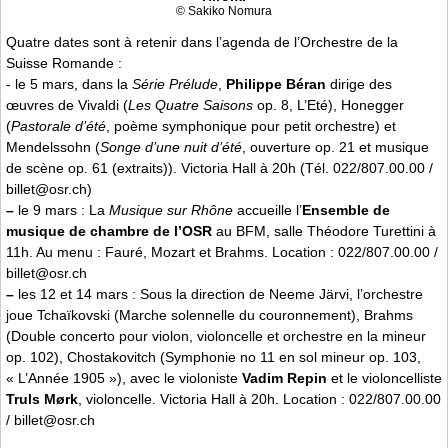
© Sakiko Nomura
Quatre dates sont à retenir dans l’agenda de l’Orchestre de la
Suisse Romande :
- le 5 mars, dans la
Série Prélude
,
Philippe Béran
dirige des
œuvres de Vivaldi (
Les Quatre Saisons
op. 8, L’Eté), Honegger
(
Pastorale d’été
, poème symphonique pour petit orchestre) et
Mendelssohn (
Songe d’une nuit d’été
, ouverture op. 21 et musique
de scène op. 61 (extraits)). Victoria Hall à 20h (Tél. 022/807.00.00 /
billet@osr.ch)
–
le 9 mars : La
Musique sur Rhône
accueille l’
Ensemble de
musique de chambre de l’OSR
au BFM, salle Théodore Turettini à
11h. Au menu : Fauré, Mozart et Brahms. Location : 022/807.00.00 /
billet@osr.ch
–
les 12 et 14 mars : Sous la direction de Neeme Järvi, l’orchestre
joue Tchaïkovski (Marche solennelle du couronnement), Brahms
(Double concerto pour violon, violoncelle et orchestre en la mineur
op. 102), Chostakovitch (Symphonie no 11 en sol mineur op. 103,
« L’Année 1905 »), avec le violoniste
Vadim Repin
et le violoncelliste
Truls Mørk
, violoncelle. Victoria Hall à 20h. Location : 022/807.00.00
/ billet@osr.ch