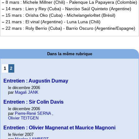
–
8 mars : Michele Millner (Chili) - Palenque La Papayera (Colombie)
–
14 mars : Lien y Rey (Cuba) - Narciso Saúl Quinteto (Argentine)
–
15 mars : Orisha Oko (Cuba) - Michelangelo4tet (Brésil)
–
21 mars : El vinal (Argentine) - Luna Luna (Chili)
–
22 mars : Roly Berrio (Cuba) - Barrio Oscuro (Argentine/Espagne)
Dans la même rubrique
1
2
Entretien : Augustin Dumay
le décembre 2006
par
Magali JANK
Entretien : Sir Colin Davis
le décembre 2006
par
Pierre-René SERNA
,
Olivier TEITGEN
Entretien : Olivier Magnenat et Maurice Magnoni
le février 2007