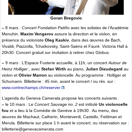
Goran Bregovic
–
8 mars :
Concert Fondation Patiño
avec les solistes de l’Académie
Menuhin.
Maxim Vengerov
assure la direction et le violon, en
présence du violoniste
Oleg Kaskiv
, dans des œuvres de Bach,
Vivaldi, Piazzolla, Tchaïkovsky, Saint-Saëns et Fauré. Victoria Hall à
20h30. Concert gratuit sur invitation à retirer chez Globus.
–
9 mars : L’Espace Fusterie accueille, à 11h, un concert
Autour de
Heinz Holliger
., avec
Stefan Wirth
au piano,
Julien Dieudegard
au
violon et
Olivier Marron
au violoncelle. Au programme : Holliger et
Schumann. Billetterie : 45 min. avant le concert / ou rés. sur :
www.contrechamps.ch/reserver
L’agenda du Geneva Camerata propose les concerts suivants :
–
le 10 mars : Le
Concert Sauvage no. 2
est intitulé
Un violoncelle
fou
et a lieu à la Comédie de Genève à 19h30 . Au menu, des
œuvres de Machaut, Catherin, Monteverdi, Castello, Feldman et
Merula. Billetterie sur place 1 h avant le concert, ou réservation sur :
billetterie@genevacamerata.com