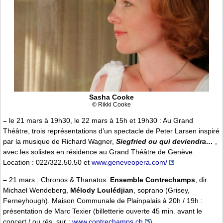
Sasha Cooke
© Rikki Cooke
–
le 21 mars à 19h30, le 22 mars à 15h et 19h30 : Au Grand
Théâtre, trois représentations d’un spectacle de Peter Larsen inspiré
par la musique de Richard Wagner,
Siegfried ou qui deviendra…
,
avec les solistes en résidence au Grand Théâtre de Genève.
Location : 022/322.50.50 et
www.geneveopera.com/
–
21 mars : Chronos & Thanatos.
Ensemble Contrechamps
, dir.
Michael Wendeberg,
Mélody Loulédjian
, soprano (Grisey,
Ferneyhough). Maison Communale de Plainpalais à 20h / 19h :
présentation de Marc Texier (billetterie ouverte 45 min. avant le
concert / ou rés. sur :
www.contrechamps.ch
)