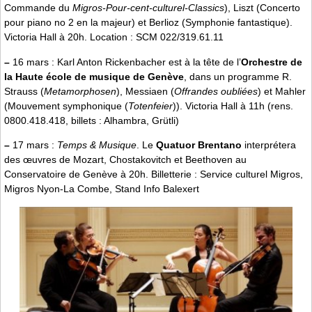
Commande du
Migros-Pour-cent-culturel-Classics
), Liszt (Concerto
pour piano no 2 en la majeur) et Berlioz (Symphonie fantastique).
Victoria Hall à 20h. Location : SCM 022/319.61.11
–
16 mars : Karl Anton Rickenbacher est à la tête de l’
Orchestre de
la Haute école de musique de Genève
, dans un programme R.
Strauss (
Metamorphosen
), Messiaen (
Offrandes oubliées
) et Mahler
(Mouvement symphonique (
Totenfeier
)). Victoria Hall à 11h (rens.
0800.418.418, billets : Alhambra, Grütli)
–
17 mars :
Temps & Musique
. Le
Quatuor Brentano
interprétera
des œuvres de Mozart, Chostakovitch et Beethoven au
Conservatoire de Genève à 20h. Billetterie : Service culturel Migros,
Migros Nyon-La Combe, Stand Info Balexert