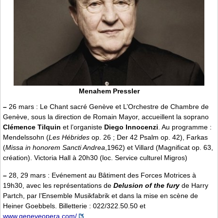
Menahem Pressler
–
26 mars : Le Chant sacré Genève et L’Orchestre de Chambre de
Genève, sous la direction de Romain Mayor, accueillent la soprano
Clémence Tilquin
et l’organiste
Diego Innocenzi
. Au programme :
Mendelssohn (
Les Hébrides
op. 26 ; Der 42 Psalm op. 42), Farkas
(
Missa in honorem Sancti Andrea
,1962) et Villard (Magnificat op. 63,
création). Victoria Hall à 20h30 (loc. Service culturel Migros)
–
28, 29 mars : Evénement au Bâtiment des Forces Motrices à
19h30, avec les représentations de
Delusion of the fury
de Harry
Partch, par l’Ensemble Musikfabrik et dans la mise en scène de
Heiner Goebbels. Billetterie : 022/322.50.50 et
www.geneveopera.com/