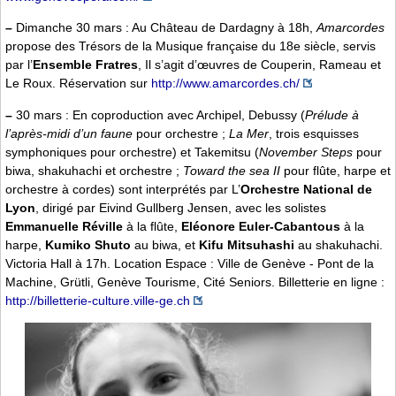
–
Dimanche 30 mars : Au Château de Dardagny à 18h,
Amarcordes
propose des Trésors de la Musique française du 18e siècle, servis
par l’
Ensemble Fratres
, Il s’agit d’œuvres de Couperin, Rameau et
Le Roux. Réservation sur
http://www.amarcordes.ch/
–
30 mars : En coproduction avec Archipel, Debussy (
Prélude à
l’après-midi d’un faune
pour orchestre ;
La Mer
, trois esquisses
symphoniques pour orchestre) et Takemitsu (
November Steps
pour
biwa, shakuhachi et orchestre ;
Toward the sea II
pour flûte, harpe et
orchestre à cordes) sont interprétés par L’
Orchestre National de
Lyon
, dirigé par Eivind Gullberg Jensen, avec les solistes
Emmanuelle Réville
à la flûte,
Eléonore Euler-Cabantous
à la
harpe,
Kumiko Shuto
au biwa, et
Kifu Mitsuhashi
au shakuhachi.
Victoria Hall à 17h. Location Espace : Ville de Genève - Pont de la
Machine, Grütli, Genève Tourisme, Cité Seniors. Billetterie en ligne :
http://billetterie-culture.ville-ge.ch