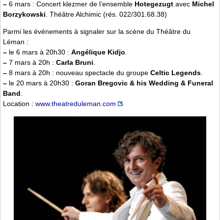
–
6 mars : Concert klezmer de l’ensemble
Hotegezugt
avec
Michel
Borzykowski
. Théâtre Alchimic (rés. 022/301.68.38)
Parmi les événements à signaler sur la scène du Théâtre du
Léman :
–
le 6 mars à 20h30 :
Angélique Kidjo
.
–
7 mars à 20h :
Carla Bruni
.
–
8 mars à 20h : nouveau spectacle du groupe
Celtic Legends
.
–
le 20 mars à 20h30 :
Goran Bregovic & his Wedding & Funeral
Band
.
Location :
www.theatreduleman.com