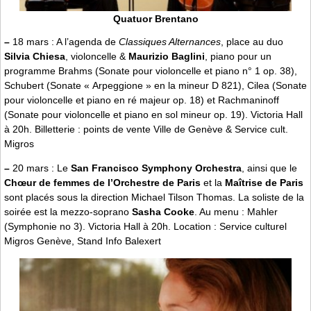
Quatuor Brentano
–
18 mars : A l’agenda de
Classiques Alternances
, place au duo
Silvia Chiesa
, violoncelle &
Maurizio Baglini
, piano pour un
programme Brahms (Sonate pour violoncelle et piano n° 1 op. 38),
Schubert (Sonate « Arpeggione » en la mineur D 821), Cilea (Sonate
pour violoncelle et piano en ré majeur op. 18) et Rachmaninoff
(Sonate pour violoncelle et piano en sol mineur op. 19). Victoria Hall
à 20h. Billetterie : points de vente Ville de Genève & Service cult.
Migros
–
20 mars : Le
San Francisco Symphony Orchestra
, ainsi que le
Chœur de femmes de l’Orchestre de Paris
et la
Maîtrise de Paris
sont placés sous la direction Michael Tilson Thomas. La soliste de la
soirée est la mezzo-soprano
Sasha Cooke
. Au menu : Mahler
(Symphonie no 3). Victoria Hall à 20h. Location : Service culturel
Migros Genève, Stand Info Balexert