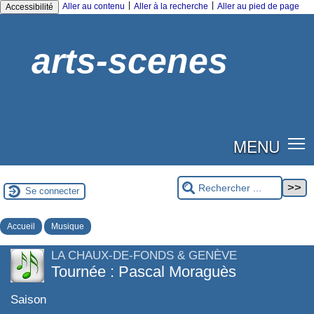
|
|
Aller au contenu
Aller à la recherche
Aller au pied de page
Accessibilité
arts-scenes
MENU
Se connecter
Accueil
Musique
LA CHAUX-DE-FONDS & GENÈVE
Tournée : Pascal Moraguès
Saison