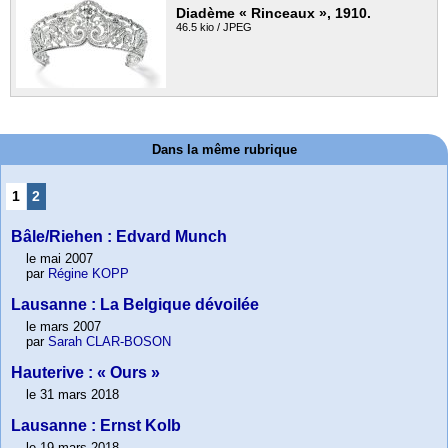
Diadème « Rinceaux », 1910.
46.5 kio / JPEG
Dans la même rubrique
1
2
Bâle/Riehen : Edvard Munch
le mai 2007
par
Régine KOPP
Lausanne : La Belgique dévoilée
le mars 2007
par
Sarah CLAR-BOSON
Hauterive : « Ours »
le 31 mars 2018
Lausanne : Ernst Kolb
le 19 mars 2018