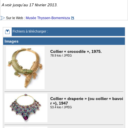
A voir jusqu’au 17 février 2013.
Sur le Web :
Musée Thyssen-Bornemisza
Fichiers à télécharger :
Images
Collier « crocodile », 1975.
78.9 kio / JPEG
Collier « draperie » (ou collier « bavoi
r »), 1947
53.4 kio / JPEG