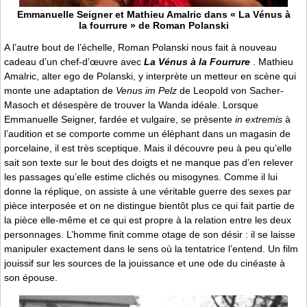
Emmanuelle Seigner et Mathieu Amalric dans « La Vénus à
la fourrure » de Roman Polanski
A l’autre bout de l’échelle, Roman Polanski nous fait à nouveau
cadeau d’un chef-d’œuvre avec
La Vénus à la Fourrure
. Mathieu
Amalric, alter ego de Polanski, y interprète un metteur en scène qui
monte une adaptation de
Venus im Pelz
de Leopold von Sacher-
Masoch et désespère de trouver la Wanda idéale. Lorsque
Emmanuelle Seigner, fardée et vulgaire, se présente
in extremis
à
l’audition et se comporte comme un éléphant dans un magasin de
porcelaine, il est très sceptique. Mais il découvre peu à peu qu’elle
sait son texte sur le bout des doigts et ne manque pas d’en relever
les passages qu’elle estime clichés ou misogynes. Comme il lui
donne la réplique, on assiste à une véritable guerre des sexes par
pièce interposée et on ne distingue bientôt plus ce qui fait partie de
la pièce elle-même et ce qui est propre à la relation entre les deux
personnages. L’homme finit comme otage de son désir : il se laisse
manipuler exactement dans le sens où la tentatrice l’entend. Un film
jouissif sur les sources de la jouissance et une ode du cinéaste à
son épouse.