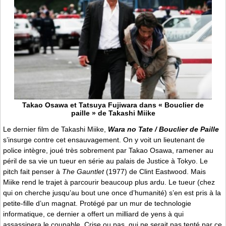
Takao Osawa et Tatsuya Fujiwara dans « Bouclier de
paille » de Takashi Miike
Le dernier film de Takashi Miike,
Wara no Tate / Bouclier de Paille
s’insurge contre cet ensauvagement. On y voit un lieutenant de
police intègre, joué très sobrement par Takao Osawa, ramener au
péril de sa vie un tueur en série au palais de Justice à Tokyo. Le
pitch fait penser à
The Gauntlet
(1977) de Clint Eastwood. Mais
Miike rend le trajet à parcourir beaucoup plus ardu. Le tueur (chez
qui on cherche jusqu’au bout une once d’humanité) s’en est pris à la
petite-fille d’un magnat. Protégé par un mur de technologie
informatique, ce dernier a offert un milliard de yens à qui
assassinera le coupable. Crise ou pas, qui ne serait pas tenté par ce