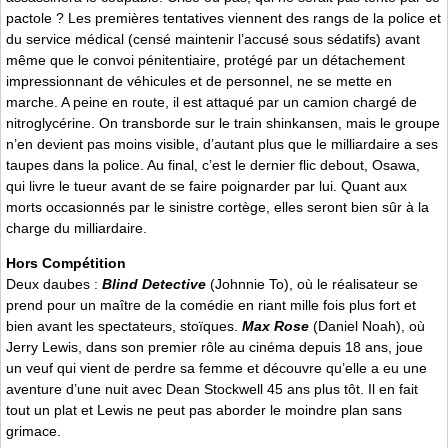
pactole ? Les premières tentatives viennent des rangs de la police et
du service médical (censé maintenir l’accusé sous sédatifs) avant
même que le convoi pénitentiaire, protégé par un détachement
impressionnant de véhicules et de personnel, ne se mette en
marche. A peine en route, il est attaqué par un camion chargé de
nitroglycérine. On transborde sur le train shinkansen, mais le groupe
n’en devient pas moins visible, d’autant plus que le milliardaire a ses
taupes dans la police. Au final, c’est le dernier flic debout, Osawa,
qui livre le tueur avant de se faire poignarder par lui. Quant aux
morts occasionnés par le sinistre cortège, elles seront bien sûr à la
charge du milliardaire.
Hors Compétition
Deux daubes :
Blind Detective
(Johnnie To), où le réalisateur se
prend pour un maître de la comédie en riant mille fois plus fort et
bien avant les spectateurs, stoïques.
Max Rose
(Daniel Noah), où
Jerry Lewis, dans son premier rôle au cinéma depuis 18 ans, joue
un veuf qui vient de perdre sa femme et découvre qu’elle a eu une
aventure d’une nuit avec Dean Stockwell 45 ans plus tôt. Il en fait
tout un plat et Lewis ne peut pas aborder le moindre plan sans
grimace.