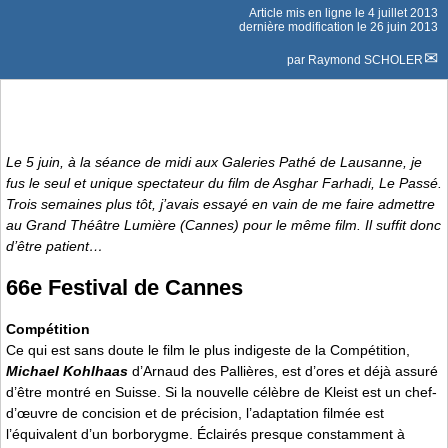
Article mis en ligne le
4 juillet 2013
dernière modification le 26 juin 2013
par
Raymond SCHOLER
Le 5 juin, à la séance de midi aux Galeries Pathé de Lausanne, je
fus le seul et unique spectateur du film de Asghar Farhadi,
Le Passé
.
Trois semaines plus tôt, j’avais essayé en vain de me faire admettre
au Grand Théâtre Lumière (Cannes) pour le même film. Il suffit donc
d’être patient…
66e Festival de Cannes
Compétition
Ce qui est sans doute le film le plus indigeste de la Compétition,
Michael Kohlhaas
d’Arnaud des Pallières, est d’ores et déjà assuré
d’être montré en Suisse. Si la nouvelle célèbre de Kleist est un chef-
d’œuvre de concision et de précision, l’adaptation filmée est
l’équivalent d’un borborygme. Éclairés presque constamment à