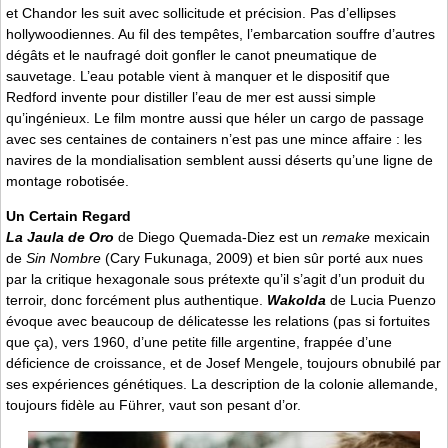
et Chandor les suit avec sollicitude et précision. Pas d’ellipses
hollywoodiennes. Au fil des tempêtes, l’embarcation souffre d’autres
dégâts et le naufragé doit gonfler le canot pneumatique de
sauvetage. L’eau potable vient à manquer et le dispositif que
Redford invente pour distiller l’eau de mer est aussi simple
qu’ingénieux. Le film montre aussi que héler un cargo de passage
avec ses centaines de containers n’est pas une mince affaire : les
navires de la mondialisation semblent aussi déserts qu’une ligne de
montage robotisée.
Un Certain Regard
La Jaula de Oro
de Diego Quemada-Diez est un
remake
mexicain
de
Sin Nombre
(Cary Fukunaga, 2009) et bien sûr porté aux nues
par la critique hexagonale sous prétexte qu’il s’agit d’un produit du
terroir, donc forcément plus authentique.
Wakolda
de Lucia Puenzo
évoque avec beaucoup de délicatesse les relations (pas si fortuites
que ça), vers 1960, d’une petite fille argentine, frappée d’une
déficience de croissance, et de Josef Mengele, toujours obnubilé par
ses expériences génétiques. La description de la colonie allemande,
toujours fidèle au Führer, vaut son pesant d’or.