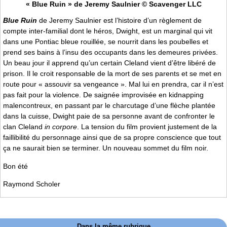
« Blue Ruin » de Jeremy Saulnier © Scavenger LLC
Blue Ruin
de Jeremy Saulnier est l’histoire d’un règlement de
compte inter-familial dont le héros, Dwight, est un marginal qui vit
dans une Pontiac bleue rouillée, se nourrit dans les poubelles et
prend ses bains à l’insu des occupants dans les demeures privées.
Un beau jour il apprend qu’un certain Cleland vient d’être libéré de
prison. Il le croit responsable de la mort de ses parents et se met en
route pour « assouvir sa vengeance ». Mal lui en prendra, car il n’est
pas fait pour la violence. De saignée improvisée en kidnapping
malencontreux, en passant par le charcutage d’une flèche plantée
dans la cuisse, Dwight paie de sa personne avant de confronter le
clan Cleland
in corpore
. La tension du film provient justement de la
faillibilité du personnage ainsi que de sa propre conscience que tout
ça ne saurait bien se terminer. Un nouveau sommet du film noir.
Bon été
Raymond Scholer
Dans la même rubrique