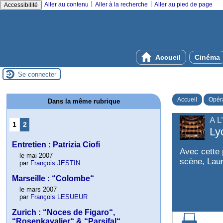
|
|
Aller au contenu
Aller à la recherche
Aller au pied de page
Accessibilité
Accueil
Cinéma
Se connecter
Accueil
Opér
Dans la même rubrique
A 
1
2
Ly
Entretien : Patrizia Ciofi
Avec cette 
le mai 2007
scène, Laur
par
François JESTIN
Marseille : “Colombe“
le mars 2007
par
François LESUEUR
Zurich : “Noces de Figaro“,
“Rosenkavalier“ & “Parsifal“