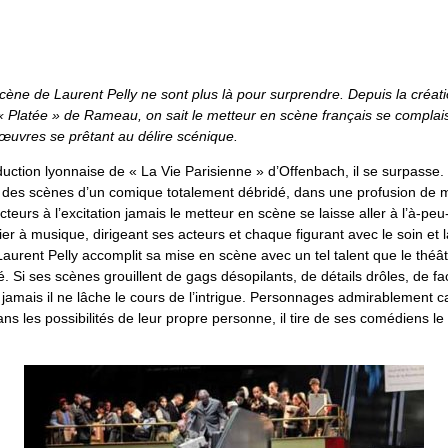
cène de Laurent Pelly ne sont plus là pour surprendre. Depuis la créat
 « Platée » de Rameau, on sait le metteur en scène français se complai
’œuvres se prêtant au délire scénique.
uction lyonnaise de « La Vie Parisienne » d’Offenbach, il se surpasse.
 des scènes d’un comique totalement débridé, dans une profusion de
teurs à l’excitation jamais le metteur en scène se laisse aller à l’à-pe
 à musique, dirigeant ses acteurs et chaque figurant avec le soin et l
Laurent Pelly accomplit sa mise en scène avec un tel talent que le théât
té. Si ses scènes grouillent de gags désopilants, de détails drôles, de fa
jamais il ne lâche le cours de l’intrigue. Personnages admirablement c
ns les possibilités de leur propre personne, il tire de ses comédiens le