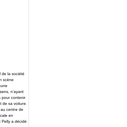
l de la société
en scène
ucune
 sens, n’ayant
 pour contenir
t de sa voiture.
 au centre de
icale en
 Pelly a décidé