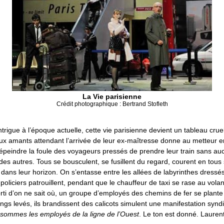
La Vie parisienne
Crédit photographique : Bertrand Stofleth
ntrigue à l’époque actuelle, cette vie parisienne devient un tableau crue
ux amants attendant l’arrivée de leur ex-maîtresse donne au metteur 
dépeindre la foule des voyageurs pressés de prendre leur train sans a
es autres. Tous se bousculent, se fusillent du regard, courent en tous
ans leur horizon. On s’entasse entre les allées de labyrinthes dressés
 policiers patrouillent, pendant que le chauffeur de taxi se rase au volan
rti d’on ne sait où, un groupe d’employés des chemins de fer se plante
ings levés, ils brandissent des calicots simulent une manifestation synd
sommes les employés de la ligne de l’Ouest
. Le ton est donné. Laurent