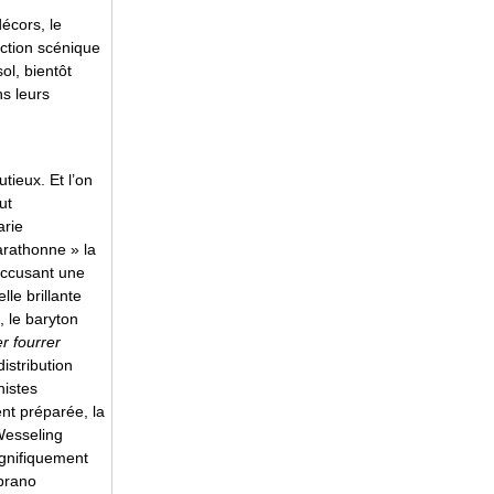
écors, le
action scénique
l, bientôt
s leurs
utieux. Et l’on
ut
arie
arathonne » la
accusant une
le brillante
, le baryton
r fourrer
istribution
nistes
nt préparée, la
Wesseling
agnifiquement
oprano