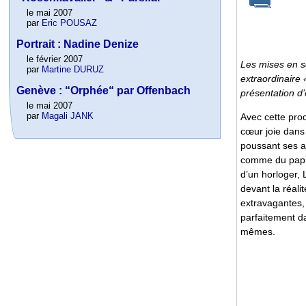
le mai 2007
par
Eric POUSAZ
Portrait : Nadine Denize
le février 2007
Les mises en s
par
Martine DURUZ
extraordinaire
Genève : “Orphée“ par Offenbach
présentation d
le mai 2007
par
Magali JANK
Avec cette prod
cœur joie dans
poussant ses ac
comme du papier
d’un horloger, 
devant la réali
extravagantes, 
parfaitement da
mêmes.