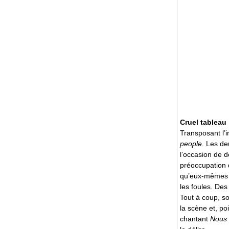
Cruel tableau
Transposant l’i
people
. Les de
l’occasion de 
préoccupation d
qu’eux-mêmes d
les foules. Des
Tout à coup, so
la scène et, po
chantant
Nous 