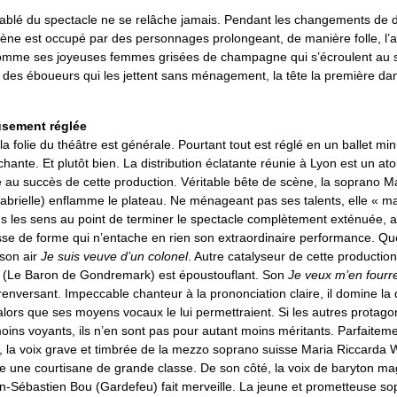
ablé du spectacle ne se relâche jamais. Pendant les changements de d
cène est occupé par des personnages prolongeant, de manière folle, l’
mme ses joyeuses femmes grisées de champagne qui s’écroulent au so
des éboueurs qui les jettent sans ménagement, la tête la première dan
usement réglée
la folie du théâtre est générale. Pourtant tout est réglé en un ballet min
hante. Et plutôt bien. La distribution éclatante réunie à Lyon est un ato
 au succès de cette production. Véritable bête de scène, la soprano M
abrielle) enflamme le plateau. Ne ménageant pas ses talents, elle « m
s les sens au point de terminer le spectacle complètement exténuée, 
sse de forme qui n’entache en rien son extraordinaire performance. Quel
 son air
Je suis veuve d’un colonel
. Autre catalyseur de cette production
 (Le Baron de Gondremark) est époustouflant. Son
Je veux m’en fourre
renversant. Impeccable chanteur à la prononciation claire, il domine la d
alors que ses moyens vocaux le lui permettraient. Si les autres protago
ins voyants, ils n’en sont pas pour autant moins méritants. Parfaiteme
e, la voix grave et timbrée de la mezzo soprano suisse Maria Riccarda 
e une courtisane de grande classe. De son côté, la voix de baryton m
n-Sébastien Bou (Gardefeu) fait merveille. La jeune et prometteuse s