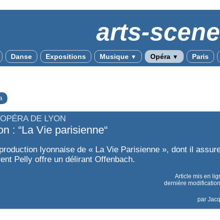
arts-scen
Danse
Expositions
Musique
Opéra
Paris
▼
▼
a
L’OPÉRA DE LYON
on : “La Vie parisienne“
production lyonnaise de « La Vie Parisienne », dont il assur
ent Pelly offre un délirant Offenbach.
Article mis en li
dernière modification
par
Jac