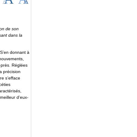
ion de son
sant dans la
 S’en donnant à
 mouvements,
u-près. Réglées
a précision
re s’efface
céties
aractérisés,
 meilleur d’eux-