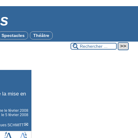
es
Spectacles
Théâtre
e la mise en
gne le
février 2008
 le 5 février 2008
ques SCHMITT