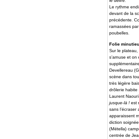
le délire.
Le rythme endi
devant de la s
précédente. Co
ramassées par 
poubelles.
Folie minutie
Sur le plateau, 
s’amuse et on c
supplémentaire
Devellereau (G
scène dans tou
très légère bai
drôlerie habite
Laurent Naouri
jusque-là !
est 
sans l’écraser 
apparaissent mo
diction soigné
(Métella) camp
centrée de Jea