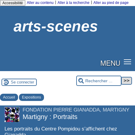
|
|
Aller au contenu
Aller à la recherche
Aller au pied de page
Accessibilité
arts-scenes
MENU
Se connecter
Accueil
Expositions
FONDATION PIERRE GIANADDA, MARTIGNY
Martigny : Portraits
Les portraits du Centre Pompidou s’affichent chez
Gianadda.