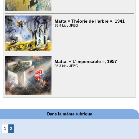
Matta « Théorie de l’arbre », 1941
76.4 kio / JPEG
Matta, « L’impensable », 1957
93.3 kio / JPEG
Dans la même rubrique
1
2