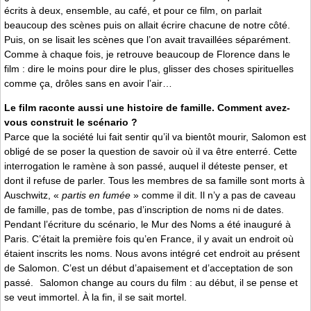
écrits à deux, ensemble, au café, et pour ce film, on parlait
beaucoup des scènes puis on allait écrire chacune de notre côté.
Puis, on se lisait les scènes que l’on avait travaillées séparément.
Comme à chaque fois, je retrouve beaucoup de Florence dans le
film : dire le moins pour dire le plus, glisser des choses spirituelles
comme ça, drôles sans en avoir l’air…
Le film raconte aussi une histoire de famille. Comment avez-
vous construit le scénario ?
Parce que la société lui fait sentir qu’il va bientôt mourir, Salomon est
obligé de se poser la question de savoir où il va être enterré. Cette
interrogation le ramène à son passé, auquel il déteste penser, et
dont il refuse de parler. Tous les membres de sa famille sont morts à
Auschwitz, «
partis en fumée
» comme il dit. Il n’y a pas de caveau
de famille, pas de tombe, pas d’inscription de noms ni de dates.
Pendant l’écriture du scénario, le Mur des Noms a été inauguré à
Paris. C’était la première fois qu’en France, il y avait un endroit où
étaient inscrits les noms. Nous avons intégré cet endroit au présent
de Salomon. C’est un début d’apaisement et d’acceptation de son
passé. Salomon change au cours du film : au début, il se pense et
se veut immortel. À la fin, il se sait mortel.