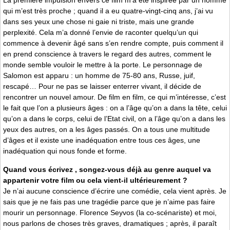
La première impulsion envers ce film m’a été inspirée par un homme
qui m’est très proche ; quand il a eu quatre-vingt-cinq ans, j’ai vu
dans ses yeux une chose ni gaie ni triste, mais une grande
perplexité. Cela m’a donné l’envie de raconter quelqu’un qui
commence à devenir âgé sans s’en rendre compte, puis comment il
en prend conscience à travers le regard des autres, comment le
monde semble vouloir le mettre à la porte. Le personnage de
Salomon est apparu : un homme de 75-80 ans, Russe, juif,
rescapé… Pour ne pas se laisser enterrer vivant, il décide de
rencontrer un nouvel amour. De film en film, ce qui m’intéresse, c’est
le fait que l’on a plusieurs âges : on a l’âge qu’on a dans la tête, celui
qu’on a dans le corps, celui de l’Etat civil, on a l’âge qu’on a dans les
yeux des autres, on a les âges passés. On a tous une multitude
d’âges et il existe une inadéquation entre tous ces âges, une
inadéquation qui nous fonde et forme.
Quand vous écrivez , songez-vous déjà au genre auquel va
appartenir votre film ou cela vient-il ultérieurement ?
Je n’ai aucune conscience d’écrire une comédie, cela vient après. Je
sais que je ne fais pas une tragédie parce que je n’aime pas faire
mourir un personnage. Florence Seyvos (la co-scénariste) et moi,
nous parlons de choses très graves, dramatiques ; après, il paraît