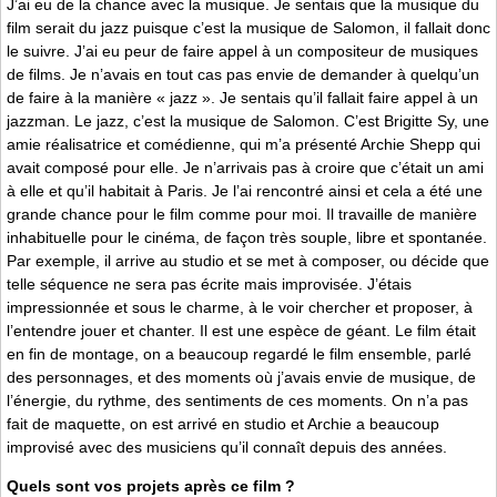
J’ai eu de la chance avec la musique. Je sentais que la musique du
film serait du jazz puisque c’est la musique de Salomon, il fallait donc
le suivre. J’ai eu peur de faire appel à un compositeur de musiques
de films. Je n’avais en tout cas pas envie de demander à quelqu’un
de faire à la manière « jazz ». Je sentais qu’il fallait faire appel à un
jazzman. Le jazz, c’est la musique de Salomon. C’est Brigitte Sy, une
amie réalisatrice et comédienne, qui m’a présenté Archie Shepp qui
avait composé pour elle. Je n’arrivais pas à croire que c’était un ami
à elle et qu’il habitait à Paris. Je l’ai rencontré ainsi et cela a été une
grande chance pour le film comme pour moi. Il travaille de manière
inhabituelle pour le cinéma, de façon très souple, libre et spontanée.
Par exemple, il arrive au studio et se met à composer, ou décide que
telle séquence ne sera pas écrite mais improvisée. J’étais
impressionnée et sous le charme, à le voir chercher et proposer, à
l’entendre jouer et chanter. Il est une espèce de géant. Le film était
en fin de montage, on a beaucoup regardé le film ensemble, parlé
des personnages, et des moments où j’avais envie de musique, de
l’énergie, du rythme, des sentiments de ces moments. On n’a pas
fait de maquette, on est arrivé en studio et Archie a beaucoup
improvisé avec des musiciens qu’il connaît depuis des années.
Quels sont vos projets après ce film ?