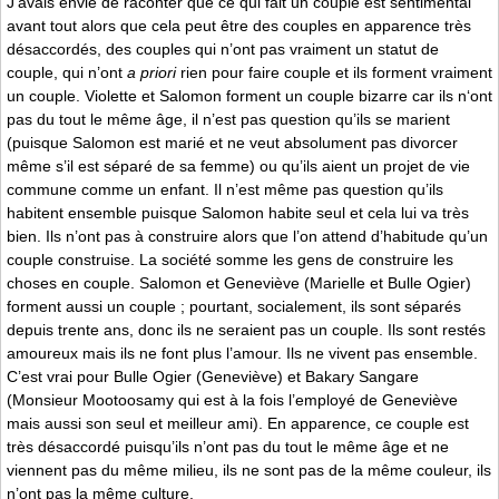
J’avais envie de raconter que ce qui fait un couple est sentimental
avant tout alors que cela peut être des couples en apparence très
désaccordés, des couples qui n’ont pas vraiment un statut de
couple, qui n’ont
a priori
rien pour faire couple et ils forment vraiment
un couple. Violette et Salomon forment un couple bizarre car ils n‘ont
pas du tout le même âge, il n’est pas question qu’ils se marient
(puisque Salomon est marié et ne veut absolument pas divorcer
même s’il est séparé de sa femme) ou qu’ils aient un projet de vie
commune comme un enfant. Il n’est même pas question qu’ils
habitent ensemble puisque Salomon habite seul et cela lui va très
bien. Ils n’ont pas à construire alors que l’on attend d’habitude qu’un
couple construise. La société somme les gens de construire les
choses en couple. Salomon et Geneviève (Marielle et Bulle Ogier)
forment aussi un couple ; pourtant, socialement, ils sont séparés
depuis trente ans, donc ils ne seraient pas un couple. Ils sont restés
amoureux mais ils ne font plus l’amour. Ils ne vivent pas ensemble.
C’est vrai pour Bulle Ogier (Geneviève) et Bakary Sangare
(Monsieur Mootoosamy qui est à la fois l’employé de Geneviève
mais aussi son seul et meilleur ami). En apparence, ce couple est
très désaccordé puisqu’ils n’ont pas du tout le même âge et ne
viennent pas du même milieu, ils ne sont pas de la même couleur, ils
n’ont pas la même culture.