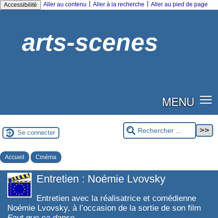
|
|
Aller au contenu
Aller à la recherche
Aller au pied de page
Accessibilité
arts-scenes
MENU
Se connecter
Accueil
Cinéma
Entretien : Noémie Lvovsky
Entretien avec la réalisatrice et comédienne
Noémie Lvovsky, à l’occasion de la sortie de son film
Faut que ça danse
.