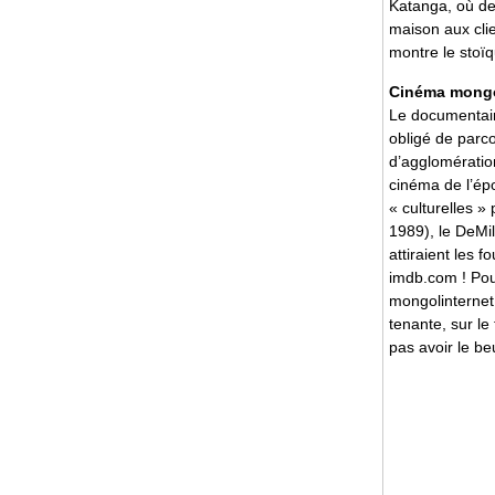
Katanga, où de
maison aux cli
montre le sto
Cinéma mong
Le documenta
obligé de parc
d’agglomération 
cinéma de l’épo
« culturelles » 
1989), le DeMil
attiraient les
imdb.com ! Pour
mongolinternet.
tenante, sur l
pas avoir le be