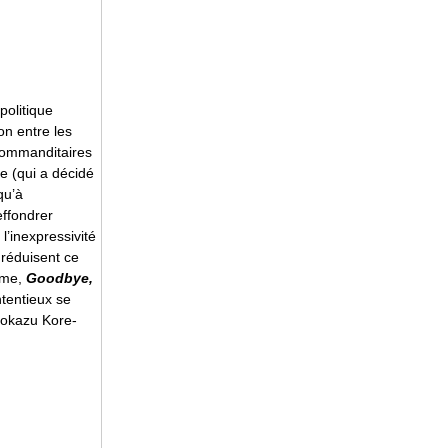
politique
on entre les
 commanditaires
te (qui a décidé
qu’à
effondrer
’inexpressivité
 réduisent ce
ême,
Goodbye,
ntentieux se
irokazu Kore-