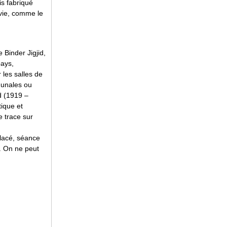
s fabriqué
rvie, comme le
 Binder Jigjid,
pays,
r les salles de
munales ou
id (1919 –
tique et
e trace sur
placé, séance
8. On ne peut