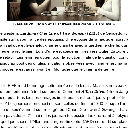
Gerelsukh Otgon et D. Purevsuren dans « Lardima »
ce western,
Lardima / One Life of Two Women
(2015) de Sengedorj J
iste sur la souffrance des épouses. Une épouse de la haute, embastill
 mari sadique et hyperjaloux, se lie d’amitié avec la gardienne cheffe, qu
égler avec le sien. Lors d’une escapade en filles vers Oulan Bator, le 
he rétabli. Les femmes optent pour la solution finale de la question conj
jusqu’au bout des ongles, situations observées avec minutie, arc narrati
ma moderne est aussi vivant en Mongolie que le cinéma de genre.
l le FIFF rend hommage cette année est le biopic. Mais les nouveaux 
ion ont tendance à tout confondre. Comment
A Taxi Driver
(Hoon Jang
oule, pour tous les personnages impliqués, sur 3 ou 4 jours, peut-il être
c ? Les journées en question sont celles de fin mai 1980, lorsque l’ar
ma un soulèvement contre le général Chun Doo-hwan à Gwangju. La vil
 du pays dès le 21 mai et les journalistes occidentaux résidant à Tokyo
it quelque chose. L’Allemand Jürgen Hinzpeter (ARD) se rendit sur place
de taxi débrouillard, filma les affrontements et réussit à passer en frau