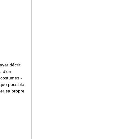
ayar décrit
e d’un
s costumes -
 que possible.
rer sa propre