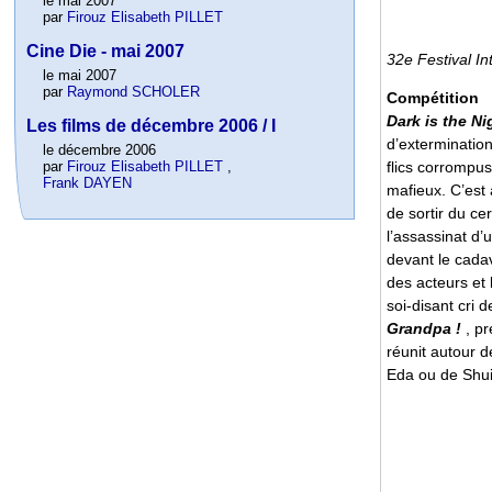
le mai 2007
par
Firouz Elisabeth PILLET
Cine Die - mai 2007
32e Festival In
le mai 2007
par
Raymond SCHOLER
Compétition
Dark is the Ni
Les films de décembre 2006 / I
d’extermination
le décembre 2006
par
Firouz Elisabeth PILLET
,
flics corrompus
Frank DAYEN
mafieux. C’est 
de sortir du ce
l’assassinat d’
devant le cada
des acteurs et
soi-disant cri 
Grandpa !
, p
réunit autour d
Eda ou de Shui