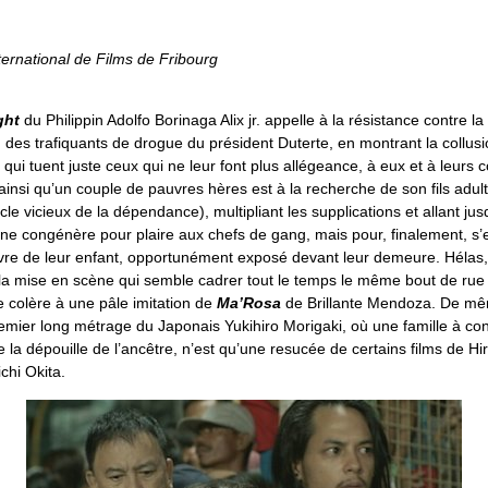
ternational de Films de Fribourg
ght
du Philippin Adolfo Borinaga Alix jr. appelle à la résistance contre la 
 des trafiquants de drogue du président Duterte, en montrant la collusi
 qui tuent juste ceux qui ne leur font plus allégeance, à eux et à leurs
ainsi qu’un couple de pauvres hères est à la recherche de son fils adul
rcle vicieux de la dépendance), multipliant les supplications et allant jus
une congénère pour plaire aux chefs de gang, mais pour, finalement, s’
vre de leur enfant, opportunément exposé devant leur demeure. Hélas, l
 la mise en scène qui semble cadrer tout le temps le même bout de rue
de colère à une pâle imitation de
Ma’Rosa
de Brillante Mendoza. De m
remier long métrage du Japonais Yukihiro Morigaki, où une famille à co
e la dépouille de l’ancêtre, n’est qu’une resucée de certains films de H
chi Okita.