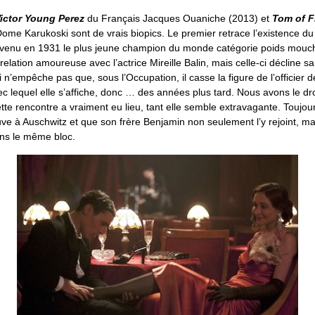
ictor Young Perez
du Français Jacques Ouaniche (2013) et
Tom of F
Dome Karukoski sont de vrais biopics. Le premier retrace l’existence d
 devenu en 1931 le plus jeune champion du monde catégorie poids mouc
elation amoureuse avec l’actrice Mireille Balin, mais celle-ci décline
 n’empêche pas que, sous l’Occupation, il casse la figure de l’officier d
 lequel elle s’affiche, donc … des années plus tard. Nous avons le dr
te rencontre a vraiment eu lieu, tant elle semble extravagante. Toujour
ve à Auschwitz et que son frère Benjamin non seulement l’y rejoint, ma
ns le même bloc.