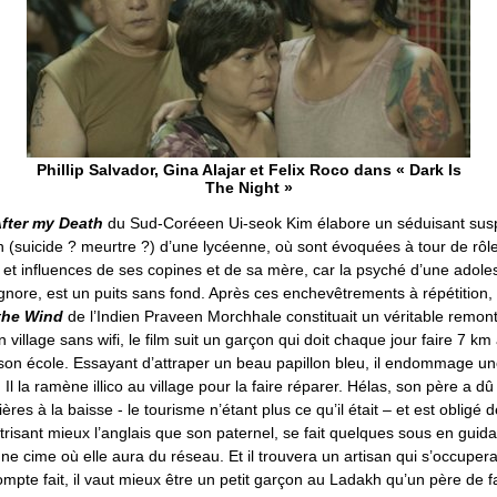
Phillip Salvador, Gina Alajar et Felix Roco dans « Dark Is
The Night »
fter my Death
du Sud-Coréeen Ui-seok Kim élabore un séduisant sus
on (suicide ? meurtre ?) d’une lycéenne, où sont évoquées à tour de rôle
s et influences de ses copines et de sa mère, car la psyché d’une ado
gnore, est un puits sans fond. Après ces enchevêtrements à répétition, l
the Wind
de l’Indien Praveen Morchhale constituait un véritable remon
village sans wifi, le film suit un garçon qui doit chaque jour faire 7 km
 son école. Essayant d’attraper un beau papillon bleu, il endommage u
 Il la ramène illico au village pour la faire réparer. Hélas, son père a dû
ères à la baisse - le tourisme n’étant plus ce qu’il était – et est obligé 
risant mieux l’anglais que son paternel, se fait quelques sous en guida
ne cime où elle aura du réseau. Et il trouvera un artisan qui s’occupera
mpte fait, il vaut mieux être un petit garçon au Ladakh qu’un père de f