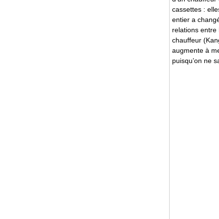
cassettes : ell
entier a changé
relations entr
chauffeur (Kan
augmente à mesu
puisqu’on ne sai