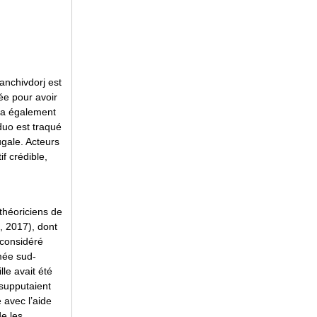
anchivdorj est
ée pour avoir
i a également
duo est traqué
ugale. Acteurs
f crédible,
théoriciens de
, 2017), dont
 considéré
mée sud-
le avait été
 supputaient
 avec l’aide
de les