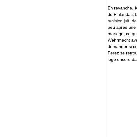
En revanche,
V
du Finlandais 
tunisien juif,
peu après une r
mariage, ce qui
Wehrmacht avec
demander si cet
Perez se retrou
logé encore da