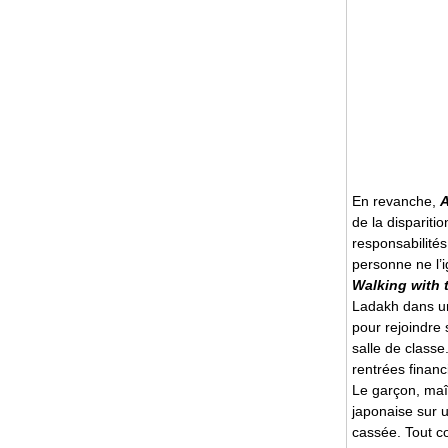
En revanche,
A
de la dispariti
responsabilité
personne ne l’i
Walking with 
Ladakh dans un 
pour rejoindre
salle de classe.
rentrées financi
Le garçon, maît
japonaise sur u
cassée. Tout co