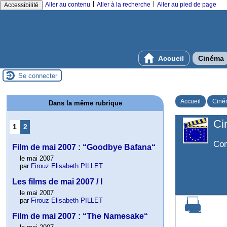
|
|
Aller au contenu
Aller à la recherche
Aller au pied de page
Accessibilité
Accueil
Cinéma
Se connecter
Accueil
Ciné
Dans la même rubrique
Ci
1
2
Com
Film de mai 2007 : “Goodbye Bafana“
le mai 2007
par
Firouz Elisabeth PILLET
Les films de mai 2007 / I
le mai 2007
par
Firouz Elisabeth PILLET
Film de mai 2007 : “The Namesake“