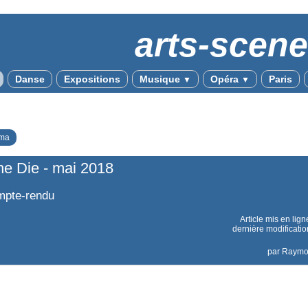
arts-scen
Danse
Expositions
Musique
Opéra
Paris
▼
▼
ma
ne Die - mai 2018
pte-rendu
Article mis en lign
dernière modificatio
par
Raym