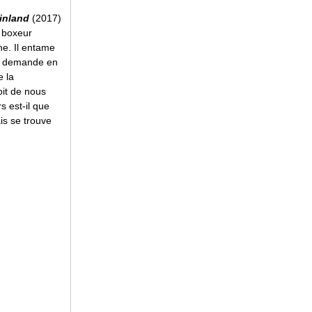
inland
(2017)
u boxeur
he. Il entame
 sa demande en
e la
oit de nous
s est-il que
is se trouve