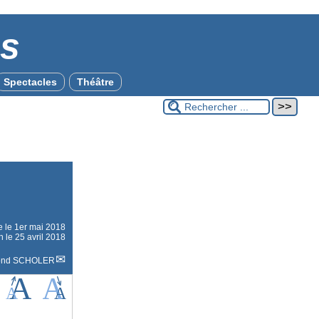
es
Spectacles
Théâtre
e le
1er mai 2018
n le 25 avril 2018
ond SCHOLER