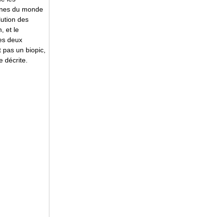
aînes du monde
lution des
, et le
les deux
t pas un biopic,
e décrite.