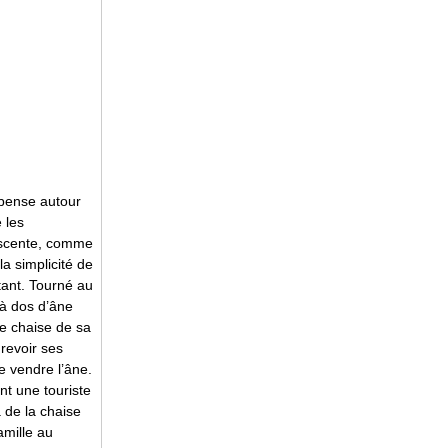
pense autour
 les
lescente, comme
a simplicité de
tant. Tourné au
 à dos d’âne
ne chaise de sa
 revoir ses
de vendre l’âne.
nt une touriste
 de la chaise
amille au