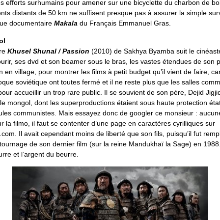
s efforts surhumains pour amener sur une bicyclette du charbon de boi
ents distants de 50 km ne suffisent presque pas à assurer la simple su
ïque documentaire
Makala
du Français Emmanuel Gras.
ol
ire
Khusel Shunal / Passion
(2010) de Sakhya Byamba suit le cinéaste
ourir, ses dvd et son beamer sous le bras, les vastes étendues de son 
en village, pour montrer les films à petit budget qu’il vient de faire, ca
que soviétique ont toutes fermé et il ne reste plus que les salles com
pour accueillir un trop rare public. Il se souvient de son père, Dejid Jigj
le mongol, dont les superproductions étaient sous haute protection éta
 foules communistes. Mais essayez donc de googler ce monsieur : aucun
 la filmo, il faut se contenter d’une page en caractères cyrilliques sur
com. Il avait cependant moins de liberté que son fils, puisqu’il fut rem
e tournage de son dernier film (sur la reine Mandukhaï la Sage) en 198
urre et l’argent du beurre.