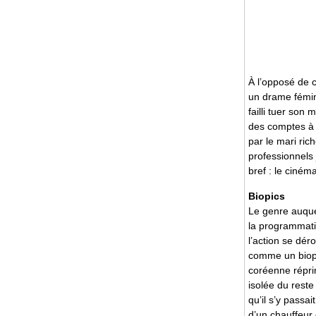
À l’opposé de 
un drame fémin
failli tuer son
des comptes à r
par le mari ric
professionnels 
bref : le ciné
Biopics
Le genre auque
la programmat
l’action se dér
comme un biopi
coréenne répri
isolée du reste
qu’il s’y passa
d’un chauffeur 