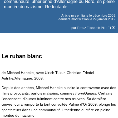
communauté luthérienne d’Allemagne du Nord, en pleine
montée du nazisme. Redoutable...
Article mis en ligne le
décembre 2009
dernière modification le 29 janvier 2012
par
Firouz Elisabeth PILLET
Le ruban blanc
de Michael Haneke, avec Ulrich Tukur, Christian Friedel.
Autrihe/Allemagne, 2009.
Depuis des années, Michael Haneke suscite la controverse avec des
films provocants, parfois malsains, commey
FunnGames
. Certains
l’encensent, d’autres fulminent contre ses œuvres. Sa dernière
œuvre, qui a remporté la tant convoitée Palme d’Or 2009, plonge les
spectateurs dans une communauté luthérienne austère en pleine
montée du nazisme.