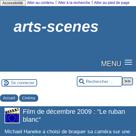
|
|
Aller au contenu
Aller à la recherche
Aller au pied de page
Accessibilité
arts-scenes
MENU
Se connecter
Accueil
Cinéma
Film de décembre 2009 : “Le ruban
blanc“
Michael Haneke a choisi de braquer sa caméra sur une