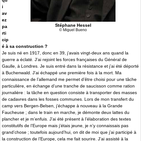
i
av
ez
Stéphane Hessel
pa
© Miguel Bueno
rti
cip
é à sa construction ?
Je suis né en 1917, donc en 39, j’avais vingt-deux ans quand la
guerre a éclaté. J’ai rejoint les forces françaises du Général de
Gaulle, à Londres. Je suis entré dans la résistance et j’ai été déporté
à Buchenwald. J’ai échappé une première fois à la mort. Ma
connaissance de l’allemand me permet d’être choisi pour une tâche
particulière, en échange d’une tranche de saucisson comme ration
journalière : la tâche en question consiste à transporter des masses
de cadavres dans les fosses communes. Lors de mon transfert du
camp vers Bergen-Belsen, j’échappe à nouveau à la Grande
Faucheuse ; dans le train en marche, je démonte deux lattes du
plancher et je m’enfuis. J’ai été présent à l’élaboration des textes
constitutifs de l’Europe mais j’étais jeune, je n’y connaissais pas
grand’chose ; toutefois aujourd’hui, on dit de moi que j’ai participé à
la construction de l’Europe, cela me fait sourire. J’ai assisté à la