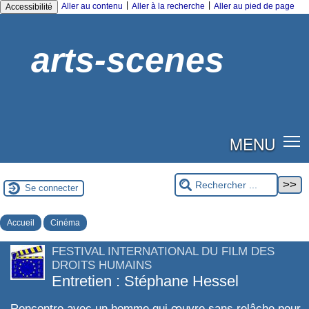
|
|
Aller au contenu
Aller à la recherche
Aller au pied de page
Accessibilité
arts-scenes
MENU
Se connecter
Accueil
Cinéma
FESTIVAL INTERNATIONAL DU FILM DES
DROITS HUMAINS
Entretien : Stéphane Hessel
Rencontre avec un homme qui œuvre sans relâche pour