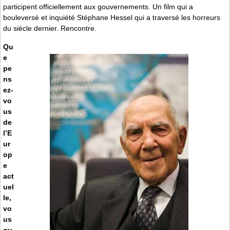
participent officiellement aux gouvernements. Un film qui a
bouleversé et inquiété Stéphane Hessel qui a traversé les horreurs
du siècle dernier. Rencontre.
Qu
e
pe
ns
ez-
vo
us
de
l’E
ur
op
e
act
uel
le,
vo
us
qu