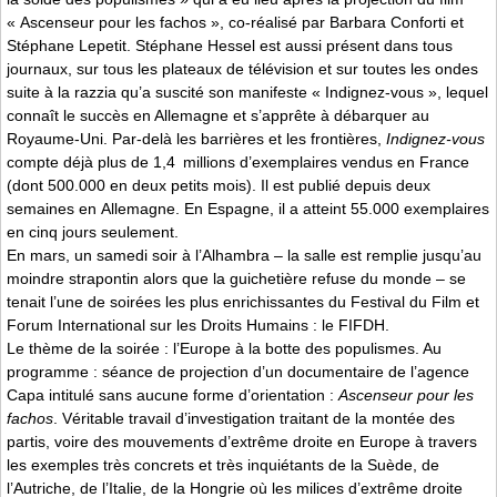
« Ascenseur pour les fachos », co-réalisé par Barbara Conforti et
Stéphane Lepetit. Stéphane Hessel est aussi présent dans tous
journaux, sur tous les plateaux de télévision et sur toutes les ondes
suite à la razzia qu’a suscité son manifeste « Indignez-vous », lequel
connaît le succès en Allemagne et s’apprête à débarquer au
Royaume-Uni. Par-delà les barrières et les frontières,
Indignez-vous
compte déjà plus de 1,4 millions d’exemplaires vendus en France
(dont 500.000 en deux petits mois). Il est publié depuis deux
semaines en Allemagne. En Espagne, il a atteint 55.000 exemplaires
en cinq jours seulement.
En mars, un samedi soir à l’Alhambra – la salle est remplie jusqu’au
moindre strapontin alors que la guichetière refuse du monde – se
tenait l’une de soirées les plus enrichissantes du Festival du Film et
Forum International sur les Droits Humains : le FIFDH.
Le thème de la soirée : l’Europe à la botte des populismes. Au
programme : séance de projection d’un documentaire de l’agence
Capa intitulé sans aucune forme d’orientation :
Ascenseur pour les
fachos
. Véritable travail d’investigation traitant de la montée des
partis, voire des mouvements d’extrême droite en Europe à travers
les exemples très concrets et très inquiétants de la Suède, de
l’Autriche, de l’Italie, de la Hongrie où les milices d’extrême droite