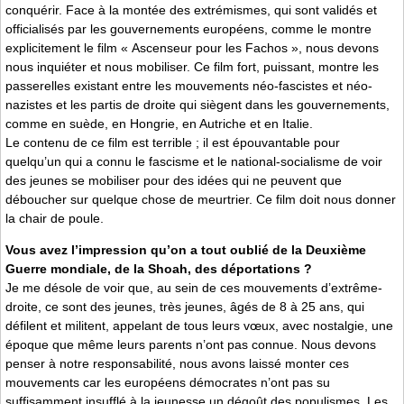
conquérir. Face à la montée des extrémismes, qui sont validés et
officialisés par les gouvernements européens, comme le montre
explicitement le film « Ascenseur pour les Fachos », nous devons
nous inquiéter et nous mobiliser. Ce film fort, puissant, montre les
passerelles existant entre les mouvements néo-fascistes et néo-
nazistes et les partis de droite qui siègent dans les gouvernements,
comme en suède, en Hongrie, en Autriche et en Italie.
Le contenu de ce film est terrible ; il est épouvantable pour
quelqu’un qui a connu le fascisme et le national-socialisme de voir
des jeunes se mobiliser pour des idées qui ne peuvent que
déboucher sur quelque chose de meurtrier. Ce film doit nous donner
la chair de poule.
Vous avez l’impression qu’on a tout oublié de la Deuxième
Guerre mondiale, de la Shoah, des déportations ?
Je me désole de voir que, au sein de ces mouvements d’extrême-
droite, ce sont des jeunes, très jeunes, âgés de 8 à 25 ans, qui
défilent et militent, appelant de tous leurs vœux, avec nostalgie, une
époque que même leurs parents n’ont pas connue. Nous devons
penser à notre responsabilité, nous avons laissé monter ces
mouvements car les européens démocrates n’ont pas su
suffisamment insufflé à la jeunesse un dégoût des populismes. Les