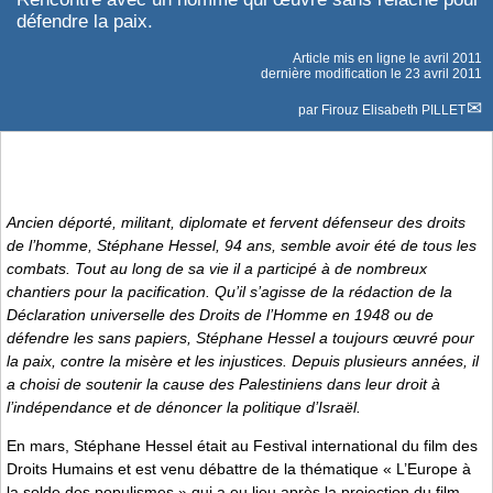
défendre la paix.
Article mis en ligne le
avril 2011
dernière modification le 23 avril 2011
par
Firouz Elisabeth PILLET
Ancien déporté, militant, diplomate et fervent défenseur des droits
de l’homme, Stéphane Hessel, 94 ans, semble avoir été de tous les
combats. Tout au long de sa vie il a participé à de nombreux
chantiers pour la pacification. Qu’il s’agisse de la rédaction de la
Déclaration universelle des Droits de l’Homme
en 1948 ou de
défendre les sans papiers, Stéphane Hessel a toujours œuvré pour
la paix, contre la misère et les injustices. Depuis plusieurs années, il
a choisi de soutenir la cause des Palestiniens dans leur droit à
l’indépendance et de dénoncer la politique d’Israël.
En mars, Stéphane Hessel était au Festival international du film des
Droits Humains et est venu débattre de la thématique « L’Europe à
la solde des populismes » qui a eu lieu après la projection du film