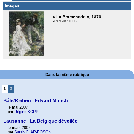
Images
« La Promenade », 1870
269.9 kio / JPEG
Dans la même rubrique
1
2
Bâle/Riehen : Edvard Munch
le mai 2007
par
Régine KOPP
Lausanne : La Belgique dévoilée
le mars 2007
par
Sarah CLAR-BOSON