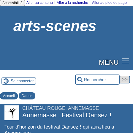
|
|
Aller au contenu
Aller à la recherche
Aller au pied de page
Accessibilité
arts-scenes
MENU
Se connecter
Accueil
Danse
CHÂTEAU ROUGE, ANNEMASSE
Annemasse : Festival Dansez !
Tour d’horizon du festival Dansez ! qui aura lieu à
Annemasse.