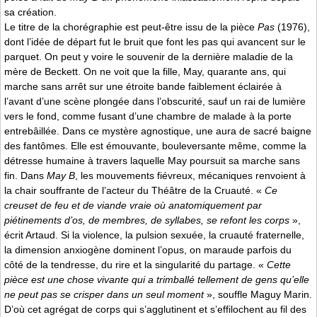
sa création.
Le titre de la chorégraphie est peut-être issu de la pièce
Pas
(1976),
dont l’idée de départ fut le bruit que font les pas qui avancent sur le
parquet. On peut y voire le souvenir de la dernière maladie de la
mère de Beckett. On ne voit que la fille, May, quarante ans, qui
marche sans arrêt sur une étroite bande faiblement éclairée à
l’avant d’une scène plongée dans l’obscurité, sauf un rai de lumière
vers le fond, comme fusant d’une chambre de malade à la porte
entrebâillée. Dans ce mystère agnostique, une aura de sacré baigne
des fantômes. Elle est émouvante, bouleversante même, comme la
détresse humaine à travers laquelle May poursuit sa marche sans
fin. Dans
May B
, les mouvements fiévreux, mécaniques renvoient à
la chair souffrante de l’acteur du Théâtre de la Cruauté. «
Ce
creuset de feu et de viande vraie où anatomiquement par
piétinements d’os, de membres, de syllabes, se refont les corps
»,
écrit Artaud. Si la violence, la pulsion sexuée, la cruauté fraternelle,
la dimension anxiogène dominent l’opus, on maraude parfois du
côté de la tendresse, du rire et la singularité du partage. «
Cette
pièce est une chose vivante qui a trimballé tellement de gens qu’elle
ne peut pas se crisper dans un seul moment
», souffle Maguy Marin.
D’où cet agrégat de corps qui s’agglutinent et s’effilochent au fil des