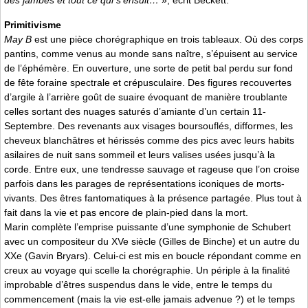
des jambes et tout ce qui s’ensuit…
», écrit Beckett.
Primitivisme
May B
est une pièce chorégraphique en trois tableaux. Où des corps
pantins, comme venus au monde sans naître, s’épuisent au service
de l’éphémère. En ouverture, une sorte de petit bal perdu sur fond
de fête foraine spectrale et crépusculaire. Des figures recouvertes
d’argile à l’arrière goût de suaire évoquant de manière troublante
celles sortant des nuages saturés d’amiante d’un certain 11-
Septembre. Des revenants aux visages boursouflés, difformes, les
cheveux blanchâtres et hérissés comme des pics avec leurs habits
asilaires de nuit sans sommeil et leurs valises usées jusqu’à la
corde. Entre eux, une tendresse sauvage et rageuse que l’on croise
parfois dans les parages de représentations iconiques de morts-
vivants. Des êtres fantomatiques à la présence partagée. Plus tout à
fait dans la vie et pas encore de plain-pied dans la mort.
Marin complète l’emprise puissante d’une symphonie de Schubert
avec un compositeur du XVe siècle (Gilles de Binche) et un autre du
XXe (Gavin Bryars). Celui-ci est mis en boucle répondant comme en
creux au voyage qui scelle la chorégraphie. Un périple à la finalité
improbable d’êtres suspendus dans le vide, entre le temps du
commencement (mais la vie est-elle jamais advenue ?) et le temps