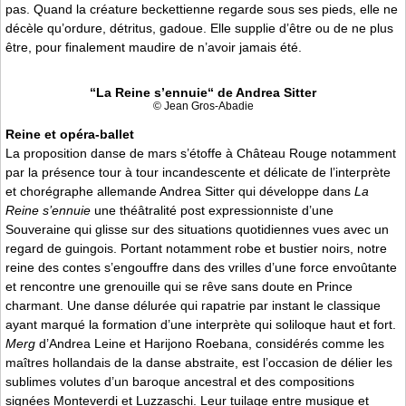
pas. Quand la créature beckettienne regarde sous ses pieds, elle ne
décèle qu’ordure, détritus, gadoue. Elle supplie d’être ou de ne plus
être, pour finalement maudire de n’avoir jamais été.
“La Reine s’ennuie“ de Andrea Sitter
© Jean Gros-Abadie
Reine et opéra-ballet
La proposition danse de mars s’étoffe à Château Rouge notamment
par la présence tour à tour incandescente et délicate de l’interprète
et chorégraphe allemande Andrea Sitter qui développe dans
La
Reine s’ennuie
une théâtralité post expressionniste d’une
Souveraine qui glisse sur des situations quotidiennes vues avec un
regard de guingois. Portant notamment robe et bustier noirs, notre
reine des contes s’engouffre dans des vrilles d’une force envoûtante
et rencontre une grenouille qui se rêve sans doute en Prince
charmant. Une danse délurée qui rapatrie par instant le classique
ayant marqué la formation d’une interprète qui soliloque haut et fort.
Merg
d’Andrea Leine et Harijono Roebana, considérés comme les
maîtres hollandais de la danse abstraite, est l’occasion de délier les
sublimes volutes d’un baroque ancestral et des compositions
signées Monteverdi et Luzzaschi. Leur tuilage entre musique et