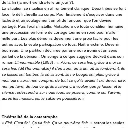
de la fin (la mort viendra-telle un jour ?).
La situation se ritualise en affrontement clanique. Deux tribus se font
face, le défi chevillé au corps. Pour finalement s’esquiver dans une
lâcheté et un soulagement empli de rancœur que l’on devine
partagé. Puis l’exil s’installe. Métaphore de toute condition humaine,
une procession en forme de cortège tourne en rond pour n’aller
nulle part. Les plus démunis deviennent une proie facile pour les
autres avec la veule participation de tous. Naître victime. Devenir
bourreau. Une partition déchirée par une noire ironie et un sens
parfait de la dérision. On songe à ce que suggère Beckett dans son
roman
L’Innommable
(1953) : «
Alors, ce sera fini, grâce à moi ce
sera fini, (dit l’Innommable) il s’en iront, un à un, où ils tomberont, ils
se laisseront tomber, là où ils sont, ils ne bougeront plus, grâce à
moi, qui n’aurai rien compris, de tout ce qu’ils avaient cru devoir dire,
rien pu faire, de tout ce qu’ils avaient cru vouloir que je fasse, et le
silence redescendra sur nous tous, se posera, comme sur l’arène,
après les massacres, le sable en poussière.
»
Théâtralité de la catastrophe
«
Fini. C’est fini. Ça va finir. Ça va peut-être finir
» seront les seules