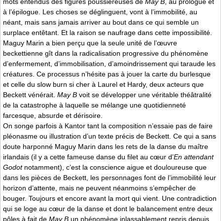
mots entendus des figures poussiéreuses de
May B
, au prologue et
à l’épilogue. Les choses se déglinguent, vont à l’immobilité, au
néant, mais sans jamais arriver au bout dans ce qui semble un
surplace entêtant. Et la raison se naufrage dans cette impossibilité.
Maguy Marin a bien perçu que la seule unité de l’œuvre
beckettienne gît dans la radicalisation progressive du phénomène
d’enfermement, d’immobilisation, d’amoindrissement qui taraude les
créatures. Ce processus n’hésite pas à jouer la carte du burlesque
et celle du slow burn si cher à Laurel et Hardy, deux acteurs que
Beckett vénérait.
May B
voit se développer une véritable théâtralité
de la catastrophe à laquelle se mélange une quotidienneté
farcesque, absurde et dérisoire.
On songe parfois à Kantor tant la composition n’essaie pas de faire
pléonasme ou illustration d’un texte précis de Beckett. Ce qui a sans
doute harponné Maguy Marin dans les rets de la danse du maître
irlandais (il y a cette fameuse danse du filet au cœur d’
En attendant
Godot
notamment), c’est la conscience aigue et douloureuse que
dans les pièces de Beckett, les personnages font de l’immobilité leur
horizon d’attente, mais ne peuvent néanmoins s’empêcher de
bouger. Toujours et encore avant la mort qui vient. Une contradiction
qui se loge au cœur de la danse et dont le balancement entre deux
pôles à fait de
May B
un phénomène inlassablement repris depuis