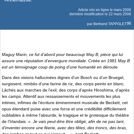
Article mis en ligne le
mars 2008
dernière modification le 22 mars 2008
par
Bertrand TAPPOLET
Maguy Marin, ce fut d’abord pour beaucoup
May B
, pièce qui lui
assure une réputation d’envergure mondiale. Créée en 1981
May B
est un témoignage coup de poing d’une humanité en déroute.
Dans des visions hallucinées dignes d’un Bosch ou d’un Bruegel,
surgissent, nimbés d’une farine de riz, des corps peints en blanc.
Lâchés aux marches de l’exil, des corps d’après Hiroshima, d’après
les camps. Attentif aux ressassements et mouvements les plus
intimes, infimes de l’écriture éminemment musicale de Beckett, cet
opus étendard puise avec une force et une crédibilité difficilement
oubliables à même l’absurde, le tragique et le grotesque du théâtre
de l’Irlandais. «
Je vais peut-être être obligé, afin de ne pas tarir,
d’inventer encore une féerie, avec des têtes, des troncs, des bras,