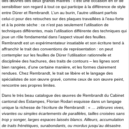
des œuvres des deux grands maîtres : c’est une occasion en or de
sensibiliser son regard à tout ce qui participe à la différence de style
entre Dürer et Rembrandt. L’un au burin, l’autre utilisant parfois
celui-ci pour des retouches sur des plaques travaillées à l’eau-forte
et à la pointe sèche : ce n’est pas seulement l’utilisation de
techniques différentes, mais l’utilisation différente des techniques qui
joue un rôle fondamental dans l’aspect visuel des feuilles.
Rembrandt est un expérimentateur insatiable et son écriture tend à
affranchir le trait des conventions de représentation : on peut
contempler sur les feuilles de Dürer l’utilisation rationnelle et
disciplinée des hachures, des traits de contours – les lignes sont
bien rangées, d’une certaine manière, et les formes clairement
rendues. Chez Rembrandt, le trait se libère et le langage des
spécialistes de son œuvre gravé, comme ceux de son œuvre peint,
rencontre ses propres limites.
Dans le très beau catalogue des œuvres de Rembrandt du Cabinet
cantonal des Estampes, Florian Rodari esquisse dans un langage
unique la richesse de l’écriture de Rembrandt : «
… zébrures vives,
vivantes ou simples écartements de parallèles, tailles croisées sans
trop y songer, larges espaces laissés blancs. Ailleurs, accumulation
de traits frénétiques, surabondants, ou mordus jusqu’au désastre.