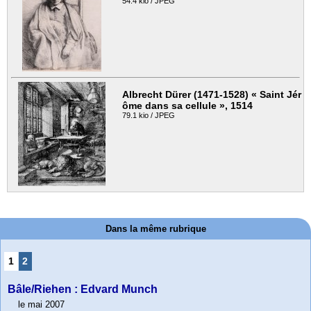
54.4 kio / JPEG
Albrecht Dürer (1471-1528) « Saint Jér
ôme dans sa cellule », 1514
79.1 kio / JPEG
Dans la même rubrique
1
2
Bâle/Riehen : Edvard Munch
le mai 2007