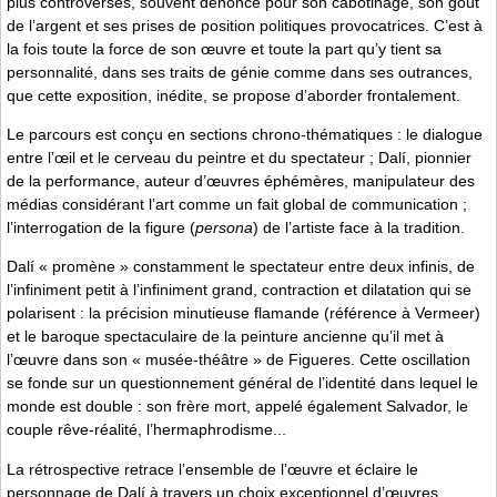
plus controversés, souvent dénoncé pour son cabotinage, son goût
de l’argent et ses prises de position politiques provocatrices. C’est à
la fois toute la force de son œuvre et toute la part qu’y tient sa
personnalité, dans ses traits de génie comme dans ses outrances,
que cette exposition, inédite, se propose d’aborder frontalement.
Le parcours est conçu en sections chrono-thématiques : le dialogue
entre l’œil et le cerveau du peintre et du spectateur ; Dalí, pionnier
de la performance, auteur d’œuvres éphémères, manipulateur des
médias considérant l’art comme un fait global de communication ;
l’interrogation de la figure (
persona
) de l’artiste face à la tradition.
Dalí « promène » constamment le spectateur entre deux infinis, de
l’infiniment petit à l’infiniment grand, contraction et dilatation qui se
polarisent : la précision minutieuse flamande (référence à Vermeer)
et le baroque spectaculaire de la peinture ancienne qu’il met à
l’œuvre dans son « musée-théâtre » de Figueres. Cette oscillation
se fonde sur un questionnement général de l’identité dans lequel le
monde est double : son frère mort, appelé également Salvador, le
couple rêve-réalité, l’hermaphrodisme...
La rétrospective retrace l’ensemble de l’œuvre et éclaire le
personnage de Dalí à travers un choix exceptionnel d’œuvres