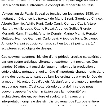
aux arts “nobles“ pour les transmettre à une plus large audience.
Ceci a contribué à introduire le concept de modernité en Italie.
L’exposition du Palais Strozzi se focalise sur les années 1930, en
mettant en évidence les travaux de Mario Sironi, Giorgio de Chirico,
Alberto Savinio, Achille Funi, Carlo Carrà, Corrado Cagli, Arturo
Nathan, Achille Lega, Ottone Rosai, Ardengo Soffici, Giorgio
Morandi, Ram, Thayaht, Antonio Donghi, Marino Marini, Renato
Guttuso, Ivanhoe Gambini, Carlo Levi, Filippo de Pisis, Scipione,
Antonio Maraini et Lucio Fontana, soit en tout 99 peintures, 17
sculptures et 20 objets de design.
Ces œuvres racontent l’histoire d’une période cruciale caractérisée
par une scène artistique vibrante et extrêmement novatrice. Ces
années 30 attestent aussi de l’augmentation de la production en
série d’objets ménagers, qui amène d’importants changements dans
la vie des gens, autorisant des familles ordinaires à vivre le rêve de
la modernité, entourées d’objets “design“, une pratique qui perdure
jusqu’à nos jours. C’est cette période qui a défini ce que nous
pouvons appeler “le chemin italien vers la modernité“ en
architecture, design, peinture et sculpture à travers une
interprétation originale des stimulis provenant de l’Europe entière