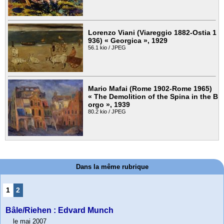
Lorenzo Viani (Viareggio 1882-Ostia 1
936) « Georgica », 1929
56.1 kio / JPEG
Mario Mafai (Rome 1902-Rome 1965)
« The Demolition of the Spina in the B
orgo », 1939
80.2 kio / JPEG
Dans la même rubrique
1
2
Bâle/Riehen : Edvard Munch
le mai 2007