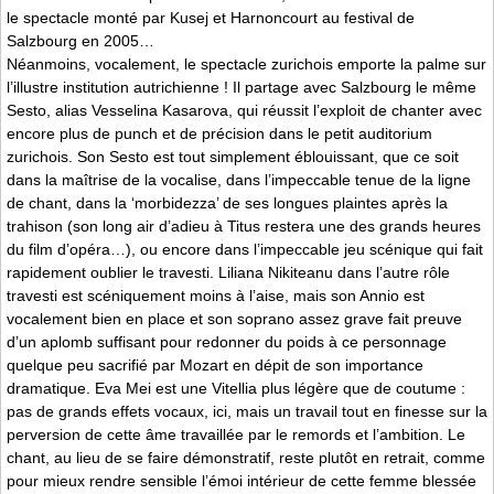
le spectacle monté par Kusej et Harnoncourt au festival de
Salzbourg en 2005…
Néanmoins, vocalement, le spectacle zurichois emporte la palme sur
l’illustre institution autrichienne ! Il partage avec Salzbourg le même
Sesto, alias Vesselina Kasarova, qui réussit l’exploit de chanter avec
encore plus de punch et de précision dans le petit auditorium
zurichois. Son Sesto est tout simplement éblouissant, que ce soit
dans la maîtrise de la vocalise, dans l’impeccable tenue de la ligne
de chant, dans la ‘morbidezza’ de ses longues plaintes après la
trahison (son long air d’adieu à Titus restera une des grands heures
du film d’opéra…), ou encore dans l’impeccable jeu scénique qui fait
rapidement oublier le travesti. Liliana Nikiteanu dans l’autre rôle
travesti est scéniquement moins à l’aise, mais son Annio est
vocalement bien en place et son soprano assez grave fait preuve
d’un aplomb suffisant pour redonner du poids à ce personnage
quelque peu sacrifié par Mozart en dépit de son importance
dramatique. Eva Mei est une Vitellia plus légère que de coutume :
pas de grands effets vocaux, ici, mais un travail tout en finesse sur la
perversion de cette âme travaillée par le remords et l’ambition. Le
chant, au lieu de se faire démonstratif, reste plutôt en retrait, comme
pour mieux rendre sensible l’émoi intérieur de cette femme blessée