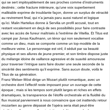
qui se sert impitoyablement de ses proches comme d’instruments
destinés ; cette fracture intérieure, qu’une voix superbement
malléable exprime de troublante façon, donne un surplus de véracité
au revirement final, qui n’a jamais paru aussi naturel et logique
qu’ici. Malin Hartelius donne à Servilia un profil accusé, tout en
restant vocalement en deçà de ses possibilités pour faire contraste
avec les accès de fureur maîtrisés à l’extrême de Vitellia. Et Titus est
campé par Jonas Kaufmann, un ténor qui non seulement vocalise
comme un dieu, mais se comporte comme un top-modèle de la
meilleure veine. Le personnage est viril, il séduit par sa beauté
physique et ses allures de jeune premier, et son timbre dispose juste
du mélange idoine de vaillance agressive et de suavité amoureuse
pour traverser l’intrigue sans faire douter une seule seconde de la
sincérité des sentiments qu’il exprime. Sans aucun doute, voilà le
Titus de sa génération.
Franz Welser-Möst dirige un Mozart plutôt romantique, avec un
orchestre dont l’effectif reste imposant pour un ouvrage de cette
époque ; mais si les tempos sont plutôt larges et riches en effets
dramatiques, la transparence de l’étoffe orchestrale et la fluidité du
flux musical parviennent à nous convaincre que cet inattendu retour
mozartien au genre dépassé de l’opéra seria était peut-être