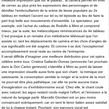
meilleure impression que sur le plateau ; la caméra permet en effet
de cerner au plus près les expressions des personnages et de
démêler l’embrouillamini de la scène de liesse populaire au 2e
tableau en mettant l’accent sur tel ou tel épisode au lieu de faire la
part trop belle aux mouvements d’ensemble. Le spectateur, par
exemple, voit l’achat du cadeau de Rodolfo à Mimi et comprend
mieux, par la suite, les mélancoliques réminiscences du 4e tableau.
C’est presque à un remake d’un mélodrame télévisuel que l’on
assiste ici, tant les déplacements de caméra et les choix d’angles de
vue significatifs ont été soignés. Et comme il se doit, l’exceptionnel
accomplissement vocal reste au centre de l’entreprise.
Il serait difficile d’imaginer une meilleure distribution pour cet opéra
célèbre entre tous. Cristina Gallardo-Domas (annoncée l’an prochain
dans le
Don Carlos
genevois) s’identifie à Mimi au point de laisser
une impression visuelle aussi forte que son chant : la mimique est
saisissante, la consomption semble la ronger et la scène de la mort
ne pourrait être plus pathétique, car elle ne porte aucune trace
d’exagération ou d’exhibitionnisme vocal. Chez elle, le chant coule
avec naturel, les aigus restent ronds malgré l’effort, et l’émission a le
naturel du langage parlé. Marcello Giordani est un peu moins
convaincant scéniquement, car on sent le ténor italien assez satisfait
de lui à chaque instant. Pourtant, son parcours vocal est