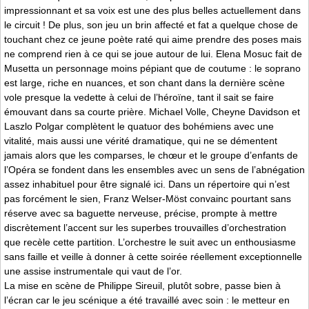
impressionnant et sa voix est une des plus belles actuellement dans
le circuit ! De plus, son jeu un brin affecté et fat a quelque chose de
touchant chez ce jeune poète raté qui aime prendre des poses mais
ne comprend rien à ce qui se joue autour de lui. Elena Mosuc fait de
Musetta un personnage moins pépiant que de coutume : le soprano
est large, riche en nuances, et son chant dans la dernière scène
vole presque la vedette à celui de l’héroïne, tant il sait se faire
émouvant dans sa courte prière. Michael Volle, Cheyne Davidson et
Laszlo Polgar complètent le quatuor des bohémiens avec une
vitalité, mais aussi une vérité dramatique, qui ne se démentent
jamais alors que les comparses, le chœur et le groupe d’enfants de
l’Opéra se fondent dans les ensembles avec un sens de l’abnégation
assez inhabituel pour être signalé ici. Dans un répertoire qui n’est
pas forcément le sien, Franz Welser-Möst convainc pourtant sans
réserve avec sa baguette nerveuse, précise, prompte à mettre
discrètement l’accent sur les superbes trouvailles d’orchestration
que recèle cette partition. L’orchestre le suit avec un enthousiasme
sans faille et veille à donner à cette soirée réellement exceptionnelle
une assise instrumentale qui vaut de l’or.
La mise en scène de Philippe Sireuil, plutôt sobre, passe bien à
l’écran car le jeu scénique a été travaillé avec soin : le metteur en