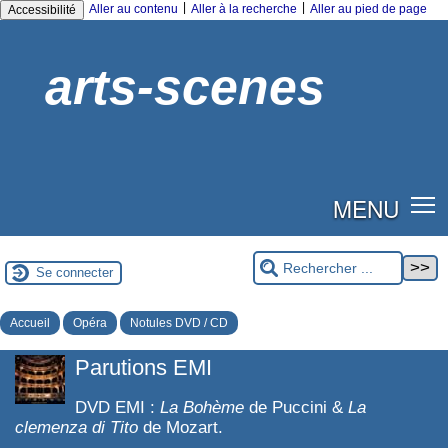
|
|
Aller au contenu
Aller à la recherche
Aller au pied de page
Accessibilité
arts-scenes
MENU
Se connecter
Accueil
Opéra
Notules DVD / CD
Parutions EMI
DVD EMI :
La Bohème
de Puccini &
La
clemenza di Tito
de Mozart.