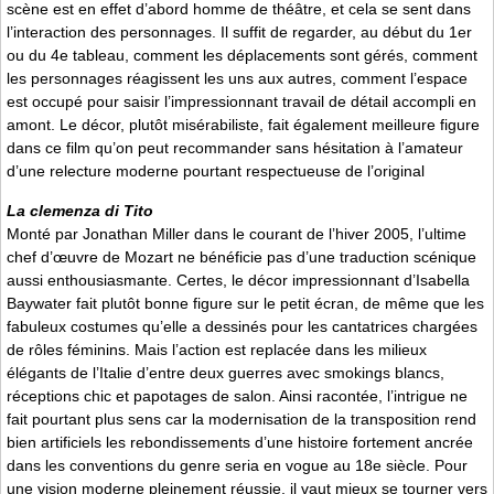
scène est en effet d’abord homme de théâtre, et cela se sent dans
l’interaction des personnages. Il suffit de regarder, au début du 1er
ou du 4e tableau, comment les déplacements sont gérés, comment
les personnages réagissent les uns aux autres, comment l’espace
est occupé pour saisir l’impressionnant travail de détail accompli en
amont. Le décor, plutôt misérabiliste, fait également meilleure figure
dans ce film qu’on peut recommander sans hésitation à l’amateur
d’une relecture moderne pourtant respectueuse de l’original
La clemenza di Tito
Monté par Jonathan Miller dans le courant de l’hiver 2005, l’ultime
chef d’œuvre de Mozart ne bénéficie pas d’une traduction scénique
aussi enthousiasmante. Certes, le décor impressionnant d’Isabella
Baywater fait plutôt bonne figure sur le petit écran, de même que les
fabuleux costumes qu’elle a dessinés pour les cantatrices chargées
de rôles féminins. Mais l’action est replacée dans les milieux
élégants de l’Italie d’entre deux guerres avec smokings blancs,
réceptions chic et papotages de salon. Ainsi racontée, l’intrigue ne
fait pourtant plus sens car la modernisation de la transposition rend
bien artificiels les rebondissements d’une histoire fortement ancrée
dans les conventions du genre seria en vogue au 18e siècle. Pour
une vision moderne pleinement réussie, il vaut mieux se tourner vers