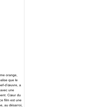
tume orange,
alise que le
chef-d’œuvre, a
t avec une
ement. Cœur du
ce film est une
se, au désarroi,