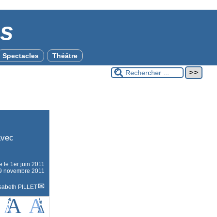
es
Spectacles
Théâtre
avec
ne le
1er juin 2011
 29 novembre 2011
isabeth PILLET