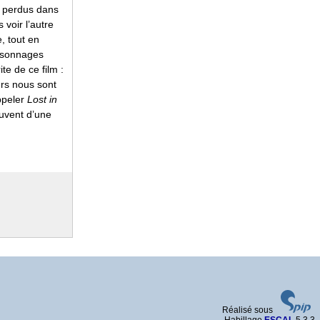
s perdus dans
voir l’autre
, tout en
ersonnages
te de ce film :
urs nous sont
ppeler
Lost in
ouvent d’une
Réalisé sous