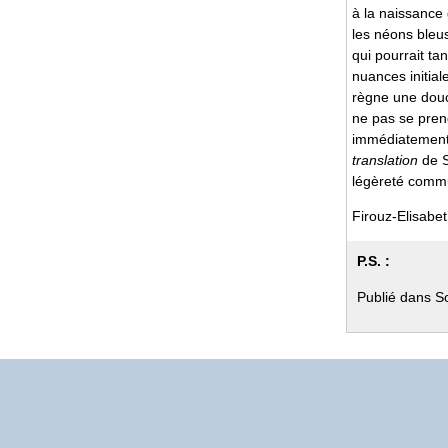
à la naissance
les néons bleus
qui pourrait ta
nuances initial
règne une douce
ne pas se prend
immédiatement 
translation
de S
légèreté comm
Firouz-Elisabeth
P.S. :
Publié dans S