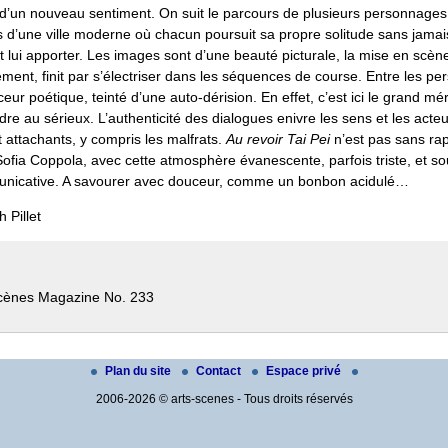
 d’un nouveau sentiment. On suit le parcours de plusieurs personnage
 d’une ville moderne où chacun poursuit sa propre solitude sans jamais 
nt lui apporter. Les images sont d’une beauté picturale, la mise en scène
ement, finit par s’électriser dans les séquences de course. Entre les p
ur poétique, teinté d’une auto-dérision. En effet, c’est ici le grand méri
re au sérieux. L’authenticité des dialogues enivre les sens et les acte
attachants, y compris les malfrats.
Au revoir Tai Pei
n’est pas sans ra
ofia Coppola, avec cette atmosphère évanescente, parfois triste, et s
unicative. A savourer avec douceur, comme un bonbon acidulé…
 Pillet
cènes Magazine No. 233
Plan du site
Contact
Espace privé
2006-2026 © arts-scenes - Tous droits réservés