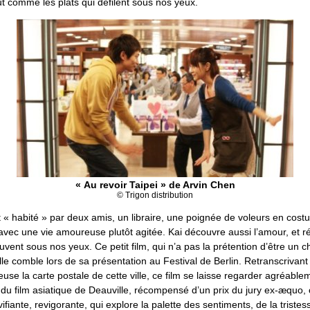
tout comme les plats qui défilent sous nos yeux.
« Au revoir Taipei » de Arvin Chen
© Trigon distribution
t « habité » par deux amis, un libraire, une poignée de voleurs en cos
c avec une vie amoureuse plutôt agitée. Kai découvre aussi l’amour, et ré
vent sous nos yeux. Ce petit film, qui n’a pas la prétention d’être un 
alle comble lors de sa présentation au Festival de Berlin. Retranscrivan
use la carte postale de cette ville, ce film se laisse regarder agréabl
l du film asiatique de Deauville, récompensé d’un prix du jury ex-æquo, 
vifiante, revigorante, qui explore la palette des sentiments, de la tristes