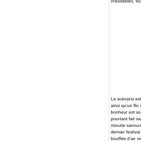
irrésistibles, 
Le scénario es
ainsi qu’un fli
bonheur est sou
pourtant fait s
minutie savoure
dernier festiva
bouffée d’air vi