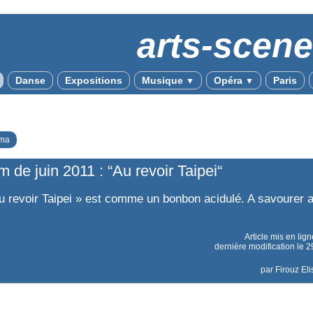
arts-scen
Danse
Expositions
Musique
Opéra
Paris
▼
▼
ma
lm de juin 2011 : “Au revoir Taipei“
u revoir Taipei » est comme un bonbon acidulé. A savourer 
Article mis en lig
dernière modification le
par
Firouz El