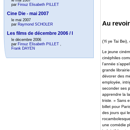
le mai 2007
par
Firouz Elisabeth PILLET
Cine Die - mai 2007
le mai 2007
Au revoir
par
Raymond SCHOLER
Les films de décembre 2006 / I
le décembre 2006
(Yi ye Tai Bei)
par
Firouz Elisabeth PILLET
,
Frank DAYEN
Le jeune cinéma
cinéphiles com
l’année s’appel
grande librairi
dévorer des mé
employée, intri
seconder ses pa
apprendre la l
triste. » Sans e
billet pour Par
des jours qui 
rocambolesques
une comédie pl