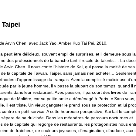
 Taipei
, de Arvin Chen, avec Jack Yao, Amber Kuo Tai Pei, 2010.
 peut être délicieux, souvent empli de surprises, et il demeure sous l
me des professionnels de la banche tant il recèle de talents…. La déc
le Arvin Chen. Il nous conte l’histoire de Kai, qui passe la moitié de se
e de la capitale de Taiwan, Taipei, sans jamais rien acheter… Seulemen
thodes d’apprentissage du français. Avec la complicité malicieuse d’u
guée par le jeune homme, il y passe la plupart de son temps, quand il 
rents dans leur restaurant. Avec passion, il parcourt des livres de fra
angue de Molière, car sa petite amie a déménagé à Paris. « Sans vous, 
lle, il est triste. Un vieux gangster le prend sous sa protection et lui pr
is contre un petit service. A cette heureuse perspective, Kai fait le comp
le sépare de sa dulcinée. Dans les méandres de parcours nocturnes et
 de la capitale qui regorge de restaurants, les protagonistes nous ent
eine de fraîcheur, de couleurs joyeuses, d’imagination, d’audace, aux