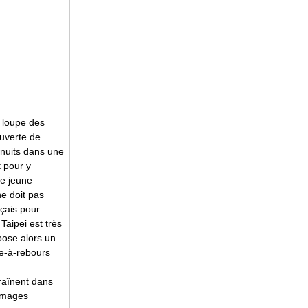
a loupe des
ouverte de
s nuits dans une
t pour y
ne jeune
ne doit pas
nçais pour
Taipei est très
opose alors un
te-à-rebours
raînent dans
 images