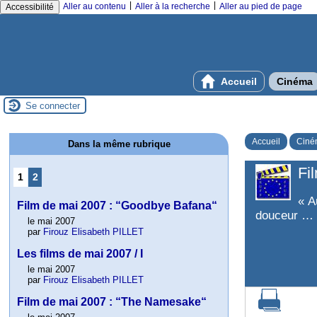
|
|
Aller au contenu
Aller à la recherche
Aller au pied de page
Accessibilité
Accueil
Cinéma
Se connecter
Accueil
Ciné
Dans la même rubrique
Fi
1
2
« A
Film de mai 2007 : “Goodbye Bafana“
douceur …
le mai 2007
par
Firouz Elisabeth PILLET
Les films de mai 2007 / I
le mai 2007
par
Firouz Elisabeth PILLET
Film de mai 2007 : “The Namesake“