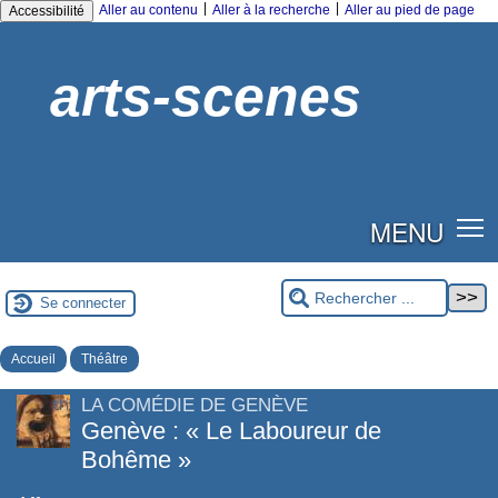
|
|
Aller au contenu
Aller à la recherche
Aller au pied de page
Accessibilité
arts-scenes
MENU
Se connecter
Accueil
Théâtre
LA COMÉDIE DE GENÈVE
Genève : « Le Laboureur de
Bohême »