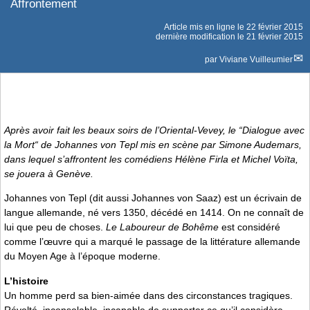
Affrontement
Article mis en ligne le
22 février 2015
dernière modification le 21 février 2015
par
Viviane Vuilleumier
Après avoir fait les beaux soirs de l’Oriental-Vevey, le “Dialogue avec
la Mort“ de Johannes von Tepl mis en scène par Simone Audemars,
dans lequel s’affrontent les comédiens Hélène Firla et Michel Voïta,
se jouera à Genève.
Johannes von Tepl (dit aussi Johannes von Saaz) est un écrivain de
langue allemande, né vers 1350, décédé en 1414. On ne connaît de
lui que peu de choses.
Le Laboureur de Bohême
est considéré
comme l’œuvre qui a marqué le passage de la littérature allemande
du Moyen Age à l’époque moderne.
L’histoire
Un homme perd sa bien-aimée dans des circonstances tragiques.
Révolté, inconsolable, incapable de supporter ce qu’il considère