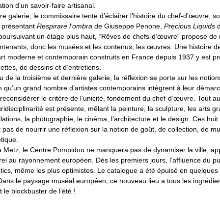
tion d’un savoir-faire artisanal.
e galerie, le commissaire tente d’éclairer l’histoire du chef-d’œuvre, 
n présentant
Respirare l’ombra
de Giuseppe Penone,
Precious Liquids
d
poursuivant un étage plus haut, “Rêves de chefs-d’œuvre“ propose de 
ontenants, donc les musées et les contenus, les œuvres. Une histoire de
’art moderne et contemporain construits en France depuis 1937 y est p
ttes, de dessins et d’entretiens.
u de la troisième et dernière galerie, la réflexion se porte sur les notio
n qu’un grand nombre d’artistes contemporains intègrent à leur démarch
 reconsidérer le critère de l’unicité, fondement du chef-d’œuvre. Tout a
ridisciplinarité est présente, mêlant la peinture, la sculpture, les arts g
llations, la photographie, le cinéma, l’architecture et le design. Ces hui
as de nourrir une réflexion sur la notion de goût, de collection, de m
tique.
t à Metz, le Centre Pompidou ne manquera pas de dynamiser la ville, ap
urel au rayonnement européen. Dès les premiers jours, l’affluence du p
tics, même les plus optimistes. Le catalogue a été épuisé en quelques j
 Dans le paysage muséal européen, ce nouveau lieu a tous les ingrédie
 le blockbuster de l’été !