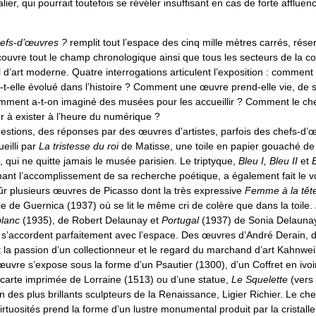
lier, qui pourrait toutefois se révéler insuffisant en cas de forte affluen
efs-d’œuvres ?
remplit tout l’espace des cinq mille mètres carrés, rése
couvre tout le champ chronologique ainsi que tous les secteurs de la co
d’art moderne. Quatre interrogations articulent l’exposition : comment 
t-elle évolué dans l’histoire ? Comment une œuvre prend-elle vie, de s
mment a-t-on imaginé des musées pour les accueillir ? Comment le ch
er à exister à l’heure du numérique ?
uestions, des réponses par des œuvres d’artistes, parfois des chefs-d’
ueilli par
La tristesse du roi
de Matisse, une toile en papier gouaché de 
 qui ne quitte jamais le musée parisien. Le triptyque,
Bleu I, Bleu II
et
B
nant l’accomplissement de sa recherche poétique, a également fait le 
sûr plusieurs œuvres de Picasso dont la très expressive
Femme à la têt
ie de Guernica (1937) où se lit le même cri de colère que dans la toile.
blanc
(1935), de Robert Delaunay et
Portugal
(1937) de Sonia Delauna
’accordent parfaitement avec l’espace. Des œuvres d’André Derain, d
t la passion d’un collectionneur et le regard du marchand d’art Kahnwe
œuvre s’expose sous la forme d’un Psautier (1300), d’un Coffret en ivoi
 carte imprimée de Lorraine (1513) ou d’une statue,
Le Squelette
(vers
 des plus brillants sculpteurs de la Renaissance, Ligier Richier. Le ch
tuosités prend la forme d’un lustre monumental produit par la cristalle