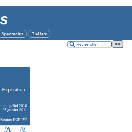
es
Spectacles
Théâtre
. Exposition
igne le
juillet 2010
le 25 janvier 2011
r
Régine KOPP