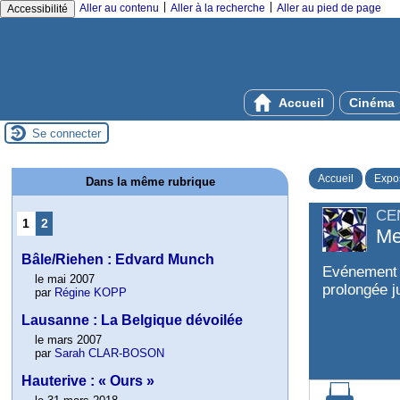
|
|
Aller au contenu
Aller à la recherche
Aller au pied de page
Accessibilité
Accueil
Cinéma
Se connecter
Accueil
Expos
Dans la même rubrique
CE
1
2
Me
Bâle/Riehen : Edvard Munch
Evénement à
le mai 2007
prolongée j
par
Régine KOPP
Lausanne : La Belgique dévoilée
le mars 2007
par
Sarah CLAR-BOSON
Hauterive : « Ours »