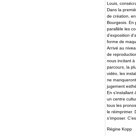
Louis, consécra
Dans la premièr
de création, e
Bourgeois. En 
parallèle les c
d’exposition d
forme de maque
Arrivé au nivea
de reproductio
nous incitant à
parcours, la plu
vidéo, les insta
ne manqueront p
jugement esthé
En s’installan
un centre cult
tous les pronos
le réimprimer.
s’imposer. C’est
Régine Kopp