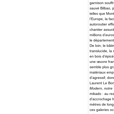
garnison souffr
sauvé Bilbao, p
telles que Mont
l’Europe, la fa
autoroutier eff
chantier assuré
millions d’eur
le département 
De loin, le bât
translucide, la 
en bois d’épicé
une œuvre fran
semble plus gra
matériaux emplo
d’agressif, donn
Laurent Le Bon,
Modern, notre 
mikado : au re
d’accrochage h
mètres de long,
ces galeries o