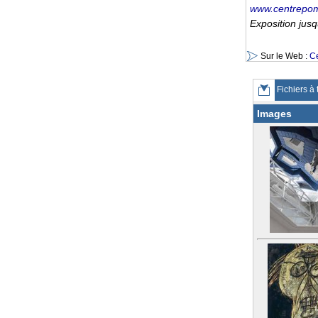
www.centrepom
Exposition jus
Sur le Web :
C
Fichiers à 
Images