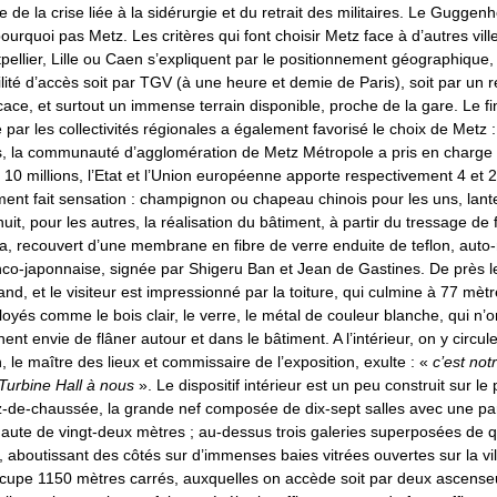
e de la crise liée à la sidérurgie et du retrait des militaires. Le Guggen
ourquoi pas Metz. Les critères qui font choisir Metz face à d’autres vil
pellier, Lille ou Caen s’expliquent par le positionnement géographique
cilité d’accès soit par TGV (à une heure et demie de Paris), soit par un 
icace, et surtout un immense terrain disponible, proche de la gare. Le 
 par les collectivités régionales a également favorisé le choix de Metz :
os, la communauté d’agglomération de Metz Métropole a pris en charge 4
10 millions, l’Etat et l’Union européenne apporte respectivement 4 et 2 
iment fait sensation : champignon ou chapeau chinois pour les uns, lant
nuit, pour les autres, la réalisation du bâtiment, à partir du tressage de
a, recouvert d’une membrane en fibre de verre enduite de teflon, auto-
co-japonnaise, signée par Shigeru Ban et Jean de Gastines. De près l
nd, et le visiteur est impressionné par la toiture, qui culmine à 77 mèt
yés comme le bois clair, le verre, le métal de couleur blanche, qui n’o
ent envie de flâner autour et dans le bâtiment. A l’intérieur, on y circul
 le maître des lieux et commissaire de l’exposition, exulte : «
c’est not
Turbine Hall à nous
». Le dispositif intérieur est un peu construit sur le
z-de-chaussée, la grande nef composée de dix-sept salles avec une pa
aute de vingt-deux mètres ; au-dessus trois galeries superposées de q
 aboutissant des côtés sur d’immenses baies vitrées ouvertes sur la vi
ccupe 1150 mètres carrés, auxquelles on accède soit par deux ascense