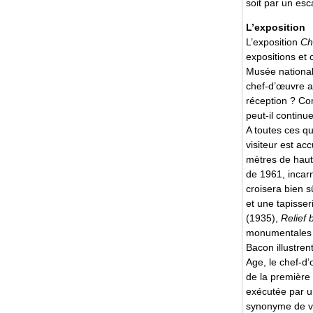
soit par un esca
L’exposition
L’exposition
Ch
expositions et 
Musée national 
chef-d’œuvre a-
réception ? Co
peut-il continu
A toutes ces q
visiteur est acc
mètres de haut,
de 1961, incar
croisera bien 
et une tapisser
(1935),
Relief 
monumentales s
Bacon illustren
Age, le chef-d’
de la première
exécutée par un
synonyme de vir