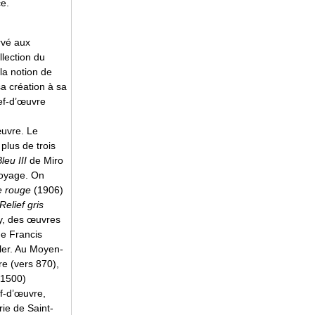
ce.
rvé aux
llection du
la notion de
a création à sa
ef-d’œuvre
œuvre. Le
plus de trois
leu III
de Miro
voyage. On
e rouge
(1906)
Relief gris
y, des œuvres
e Francis
iler. Au Moyen-
re (vers 870),
 1500)
ef-d’œuvre,
rie de Saint-