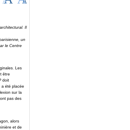
rchitectural. Il
 parisienne, un
ar le Centre
ginales. Les
t être
?
doit
e a été placée
lexion sur la
sont pas des
agon, alors
minière et de