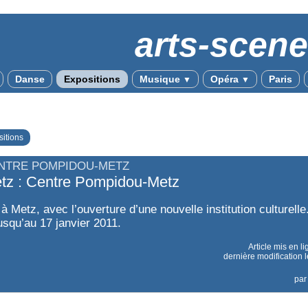
arts-scen
Danse
Expositions
Musique
Opéra
Paris
▼
▼
itions
NTRE POMPIDOU-METZ
tz : Centre Pompidou-Metz
 Metz, avec l’ouverture d’une nouvelle institution culturelle
usqu’au 17 janvier 2011.
Article mis en l
dernière modification 
pa