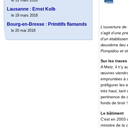
le 31 mars 2018
Lausanne : Ernst Kolb
le 19 mars 2018
Bourg-en-Bresse : Primitifs flamands
L’ouverture de c
le 20 mai 2018
s’agit d’une pr
d’un établissem
deuxième lieu 
Pompidou et sto
Sur les trace
A Metz, il n’y 
œuvres viendro
empruntées à d’
préfigurer les e
très haut, tant
pertinence de 
fonds de tiroir !
Le bâtiment
C’est en 2003 
ministre de la 