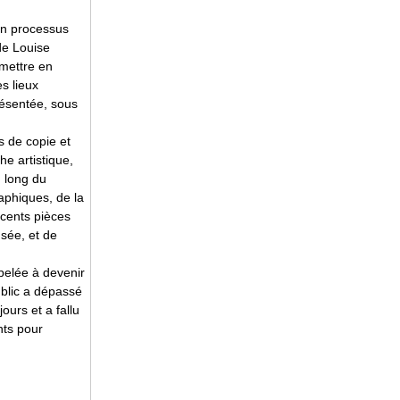
son processus
e Louise
mettre en
s lieux
résentée, sous
ns de copie et
e artistique,
u long du
raphiques, de la
t cents pièces
usée, et de
pelée à devenir
ublic a dépassé
ours et a fallu
nts pour