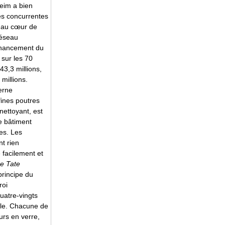
heim a bien
les concurrentes
, au cœur de
réseau
financement du
 sur les 70
3,3 millions,
millions.
erne
 fines poutres
nettoyant, est
e bâtiment
res. Les
nt rien
e facilement et
re Tate
 principe du
roi
uatre-vingts
lle. Chacune de
urs en verre,