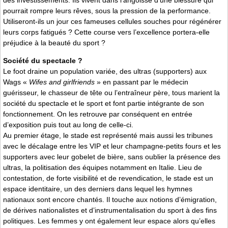
des investissements. Ils vivent dans l’angoisse d’une blessure qui
pourrait rompre leurs rêves, sous la pression de la performance.
Utiliseront-ils un jour ces fameuses cellules souches pour régénérer
leurs corps fatigués ? Cette course vers l’excellence portera-elle
préjudice à la beauté du sport ?
Société du spectacle ?
Le foot draine un population variée, des ultras (supporters) aux
Wags «
Wifes and girlfriends
» en passant par le médecin
guérisseur, le chasseur de tête ou l’entraîneur père, tous marient la
société du spectacle et le sport et font partie intégrante de son
fonctionnement. On les retrouve par conséquent en entrée
d’exposition puis tout au long de celle-ci.
Au premier étage, le stade est représenté mais aussi les tribunes
avec le décalage entre les VIP et leur champagne-petits fours et les
supporters avec leur gobelet de bière, sans oublier la présence des
ultras, la politisation des équipes notamment en Italie. Lieu de
contestation, de forte visibilité et de revendication, le stade est un
espace identitaire, un des derniers dans lequel les hymnes
nationaux sont encore chantés. Il touche aux notions d’émigration,
de dérives nationalistes et d’instrumentalisation du sport à des fins
politiques. Les femmes y ont également leur espace alors qu’elles