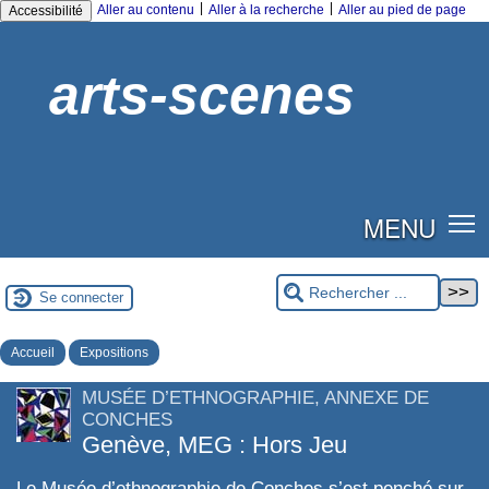
|
|
Aller au contenu
Aller à la recherche
Aller au pied de page
Accessibilité
arts-scenes
MENU
Se connecter
Accueil
Expositions
MUSÉE D’ETHNOGRAPHIE, ANNEXE DE
CONCHES
Genève, MEG : Hors Jeu
Le Musée d’ethnographie de Conches s’est penché sur