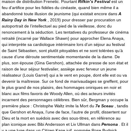
maison de distribution Frenetic. Pourtant
Rifkin’s Festival
est un
feu d’artifice pour les fidèles du cinéaste, quand bien même il a
abandonné toute illusion de jeunisme (qui existait encore dans
A
Rainy Day in New York
, 2019) pour dresser par procuration un
autoportrait de l’intellectuel au pied de la vieillesse, donc du
renoncement à la séduction. Les tentatives du professeur de cinéma
retraité (incarné par Wallace Shawn) pour approcher Elena Anaya,
qui interprète sa cardiologue intérimaire lors d’un séjour au festival
de Saint Sébastien, sont plutôt pitoyables et ne sont tolérées qu’à
cause d’une déroute sentimentale momentanée de la dame. De
plus, son épouse (Gina Gershon), attachée de presse de son état et
raison de leur séjour festivalier, assiège avec ferveur un jeune
réalisateur (Louis Garrel) qui a le vent en poupe, dont elle est ou va
devenir la maîtresse. Sur ce fond de marivaudages se greffent, pour
le plus grand de nos plaisirs, des hommages oniriques en noir et
blanc aux films favoris de Woody Allen, où des acteurs invités
incarnent des personnages célèbres. Bien sûr, Bergman y occupe la
première place : Christophe Waltz imite la Mort du
7e Sceau
, tandis
que Gershon et Anaya, l’une de face, l’autre de profil, dissertent sur
Dieu et la mort en suédois avec des sous-titres, en référence au
plan iconique avec Bibi Andersson et Liv Ullman dans
Persona
. Et il
y a une luge dans un Citizen Kane juif, nommée Rose Budnick.