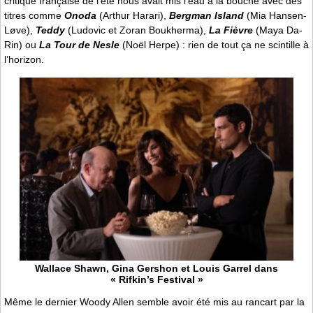
critique française de l’été nous avait mis l’eau à la bouche avec des
titres comme
Onoda
(Arthur Harari),
Bergman Island
(Mia Hansen-
Løve),
Teddy
(Ludovic et Zoran Boukherma),
La Fièvre
(Maya Da-
Rin) ou
La Tour de Nesle
(Noël Herpe) : rien de tout ça ne scintille à
l’horizon.
Wallace Shawn, Gina Gershon et Louis Garrel dans
« Rifkin’s Festival »
Même le dernier Woody Allen semble avoir été mis au rancart par la