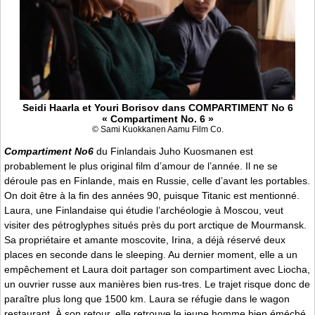
Seidi Haarla et Youri Borisov dans COMPARTIMENT No 6
« Compartiment No. 6 »
© Sami Kuokkanen Aamu Film Co.
Compartiment No6
du Finlandais Juho Kuosmanen est
probablement le plus original film d’amour de l’année. Il ne se
déroule pas en Finlande, mais en Russie, celle d’avant les portables.
On doit être à la fin des années 90, puisque Titanic est mentionné.
Laura, une Finlandaise qui étudie l’archéologie à Moscou, veut
visiter des pétroglyphes situés près du port arctique de Mourmansk.
Sa propriétaire et amante moscovite, Irina, a déjà réservé deux
places en seconde dans le sleeping. Au dernier moment, elle a un
empêchement et Laura doit partager son compartiment avec Liocha,
un ouvrier russe aux manières bien rus-tres. Le trajet risque donc de
paraître plus long que 1500 km. Laura se réfugie dans le wagon
restaurant. À son retour, elle retrouve le jeune homme bien éméché