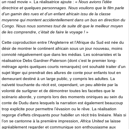
un
road movie ». La réalisatrice ajoute : «
Nous avions l’idée
directrice et quelques personnages. Nous voulions que le film parle
d’un gamin des rues et d’un enfant africain issu de la classe
moyenne qui montent accidentellement dans un bus en direction du
Congo. Nous nous sommes tout de suite dit que le meilleur moyen
de les comprendre, c’était de faire le voyage !
»
Cette coproduction entre l’Angleterre et l’Afrique du Sud est née du
désir de montrer le continent africain sous un jour nouveau, moins
connoté négativement que dans les médias. Les scénaristes et la
réalisatrice Debs Gardner-Paterson (dont c’est le premier long-
métrage après quelques courts remarqués) ont souhaité traiter d’un
sujet léger qui prendrait des allures de conte pour enfants tout en
demeurant destiné à un large public, y compris les adultes. La
naïveté touchante du récit est, cependant, un peu altérée par la
volonté de surligner et de démontrer toutes les facettes que le
scénario aborde, y compris lors des moments oniriques au sein du
conte de Dudu dans lesquels la narration est également beaucoup
trop explicite pour permettre l’évasion ou le rêve. La réalisation
regorge d’effets clinquants pour habiller un récit très linéaire. Mais si
l’on se cantonne à la première impression,
Africa United
se laisse
agréablement regarder et communique son enthousiasme aux