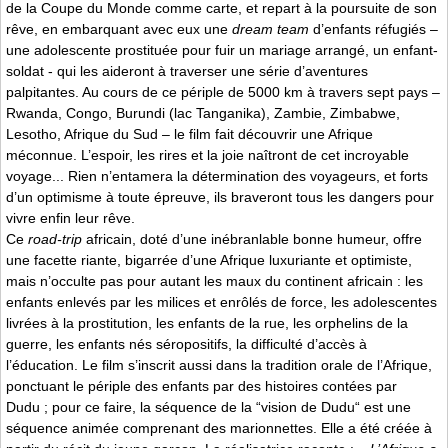
de la Coupe du Monde comme carte, et repart à la poursuite de son
rêve, en embarquant avec eux une
dream team
d’enfants réfugiés –
une adolescente prostituée pour fuir un mariage arrangé, un enfant-
soldat - qui les aideront à traverser une série d’aventures
palpitantes. Au cours de ce périple de 5000 km à travers sept pays –
Rwanda, Congo, Burundi (lac Tanganika), Zambie, Zimbabwe,
Lesotho, Afrique du Sud – le film fait découvrir une Afrique
méconnue. L’espoir, les rires et la joie naîtront de cet incroyable
voyage... Rien n’entamera la détermination des voyageurs, et forts
d’un optimisme à toute épreuve, ils braveront tous les dangers pour
vivre enfin leur rêve.
Ce
road-trip
africain, doté d’une inébranlable bonne humeur, offre
une facette riante, bigarrée d’une Afrique luxuriante et optimiste,
mais n’occulte pas pour autant les maux du continent africain : les
enfants enlevés par les milices et enrôlés de force, les adolescentes
livrées à la prostitution, les enfants de la rue, les orphelins de la
guerre, les enfants nés séropositifs, la difficulté d’accès à
l’éducation. Le film s’inscrit aussi dans la tradition orale de l’Afrique,
ponctuant le périple des enfants par des histoires contées par
Dudu ; pour ce faire, la séquence de la “vision de Dudu“ est une
séquence animée comprenant des marionnettes. Elle a été créée à