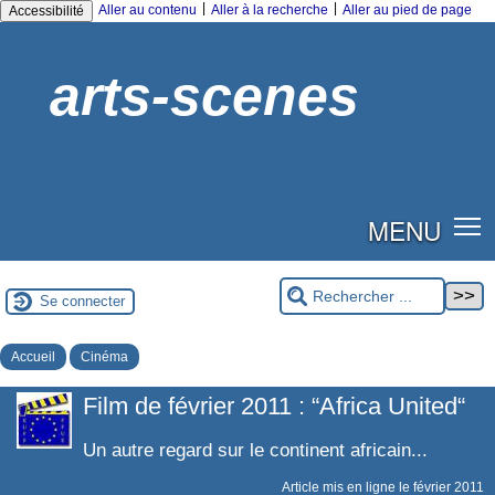
|
|
Aller au contenu
Aller à la recherche
Aller au pied de page
Accessibilité
arts-scenes
MENU
Se connecter
Accueil
Cinéma
Film de février 2011 : “Africa United“
Un autre regard sur le continent africain...
Article mis en ligne le
février 2011