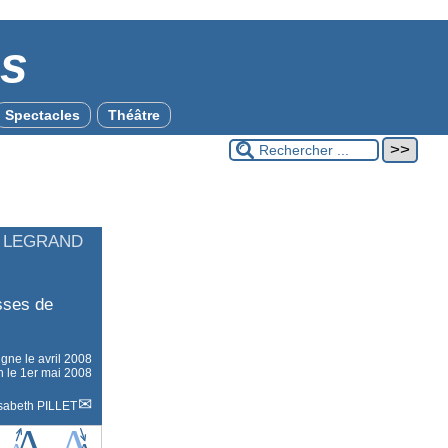
es
Spectacles
Théâtre
S LEGRAND
isses de
ligne le
avril 2008
n le 1er mai 2008
isabeth PILLET