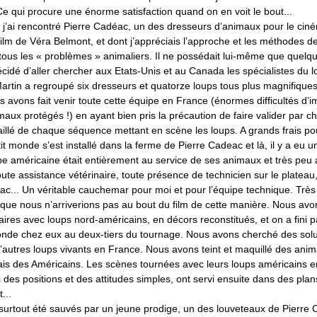
Ce qui procure une énorme satisfaction quand on en voit le bout...
 j’ai rencontré Pierre Cadéac, un des dresseurs d’animaux pour le ciné
e film de Véra Belmont, et dont j’appréciais l’approche et les méthodes de
 tous les « problèmes » animaliers. Il ne possédait lui-même que quelq
cidé d’aller chercher aux Etats-Unis et au Canada les spécialistes du l
Martin a regroupé six dresseurs et quatorze loups tous plus magnifique
s avons fait venir toute cette équipe en France (énormes difficultés d’i
maux protégés !) en ayant bien pris la précaution de faire valider par 
illé de chaque séquence mettant en scène les loups. A grands frais po
etit monde s’est installé dans la ferme de Pierre Cadeac et là, il y a eu u
ipe américaine était entièrement au service de ses animaux et très peu 
toute assistance vétérinaire, toute présence de technicien sur le plateau,
ac... Un véritable cauchemar pour moi et pour l’équipe technique. Très
que nous n’arriverions pas au bout du film de cette manière. Nous avo
ires avec loups nord-américains, en décors reconstitués, et on a fini 
monde chez eux au deux-tiers du tournage. Nous avons cherché des solu
’autres loups vivants en France. Nous avons teint et maquillé des anim
lais des Américains. Les scènes tournées avec leurs loups américains e
 des positions et des attitudes simples, ont servi ensuite dans des pla
...
surtout été sauvés par un jeune prodige, un des louveteaux de Pierre 