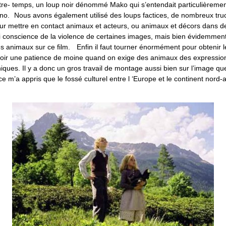
ntre- temps, un loup noir dénommé Mako qui s’entendait particulièreme
fano. Nous avons également utilisé des loups factices, de nombreux tr
r mettre en contact animaux et acteurs, ou animaux et décors dans de
’ai conscience de la violence de certaines images, mais bien évidemmen
es animaux sur ce film. Enfin il faut tourner énormément pour obtenir l
voir une patience de moine quand on exige des animaux des expressio
ues. Il y a donc un gros travail de montage aussi bien sur l’image que
e m’a appris que le fossé culturel entre l ‘Europe et le continent nord-