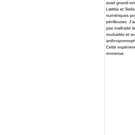
avait grandi e
Lætitia et Ste
numériques pou
périlleuses. J
pas maltraité l
souhaités et a
anthropomorphiq
Cette expérienc
immense.