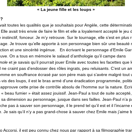
« La jeune fille et les loups »
 ?
vait toutes les qualités que je souhaitais pour Angèle, cette déterminati
 Elle avait très envie de faire le film et elle a loyalement accepté le jeu 
 instinctif, fonceur. Je m’y retrouve. Sur le tournage, elle s’est en plus 
rage. Je trouve qu’elle apporte à son personnage bien sûr une beauté 
ction et une sincérité ingénue. En écrivant le personnage d’Emile Garc
uve. On a tous en mémoire le salaud d’anthologie qu’il campe dans
nole
et je savais qu’il pourrait jouer Emile avec toutes les facettes que 
 ne craint pas d’endosser des rôles ingrats, peu reluisants. C’est un 
omme en souffrance écrasé par son père mais qui s’avère malgré tout u
-à-vis des loups, il est le bras armé d’une éradication programmée, poli
approuve cette prise de contrôle absolu de l’homme sur la nature. Ecri
 beau fumier » était assez jouissif. Jean-Paul a tout de suite accepté, 
e sa dimension au personnage, jusque dans ses failles. Jean-Paul n’a 
erche pas à sauver son personnage, il le prend tel qu’il est et il l’incar
e. Je sais qu’il n’y a pas grand-chose à sauver chez Emile mais j’aime
 Accorsi, il est peu connu chez nous par rapport à sa filmographie tran