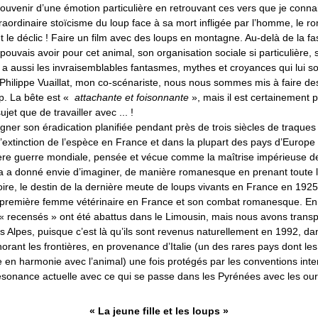
souvenir d’une émotion particulière en retrouvant ces vers que je conna
traordinaire stoïcisme du loup face à sa mort infligée par l’homme, le 
fut le déclic ! Faire un film avec des loups en montagne. Au-delà de la fas
pouvais avoir pour cet animal, son organisation sociale si particulière, 
y a aussi les invraisemblables fantasmes, mythes et croyances qui lui so
 Philippe Vuaillat, mon co-scénariste, nous nous sommes mis à faire de
up. La bête est «
attachante et foisonnante
», mais il est certainement p
sujet que de travailler avec ... !
igner son éradication planifiée pendant près de trois siècles de traques
l’extinction de l’espèce en France et dans la plupart des pays d’Europe
ère guerre mondiale, pensée et vécue comme la maîtrise impérieuse d
ela a donné envie d’imaginer, de manière romanesque en prenant toute l
toire, le destin de la dernière meute de loups vivants en France en 1925
remière femme vétérinaire en France et son combat romanesque. En f
 « recensés » ont été abattus dans le Limousin, mais nous avons trans
es Alpes, puisque c’est là qu’ils sont revenus naturellement en 1992, d
orant les frontières, en provenance d’Italie (un des rares pays dont le
e en harmonie avec l’animal) une fois protégés par les conventions inte
sonance actuelle avec ce qui se passe dans les Pyrénées avec les our
« La jeune fille et les loups »