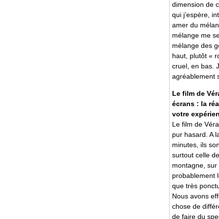
dimension de c
qui j’espère, i
amer du mélang
mélange me semb
mélange des ge
haut, plutôt « 
cruel, en bas. 
agréablement 
Le film de Vé
écrans : la ré
votre expérie
Le film de Véra
pur hasard. A l
minutes, ils so
surtout celle 
montagne, sur p
probablement l
que très ponct
Nous avons eff
chose de différ
de faire du spe