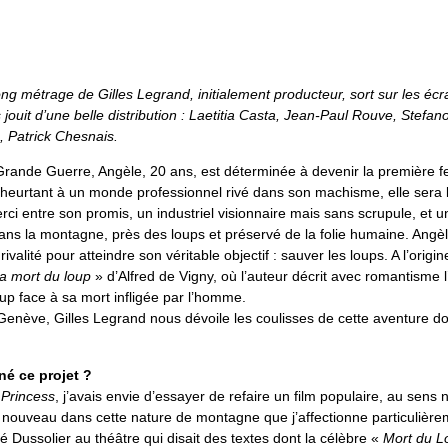
g métrage de Gilles Legrand, initialement producteur, sort sur les écr
s
jouit d’une belle distribution : Laetitia Casta, Jean-Paul Rouve, Stefano
, Patrick Chesnais.
a Grande Guerre, Angèle, 20 ans, est déterminée à devenir la première
 heurtant à un monde professionnel rivé dans son machisme, elle sera l
erci entre son promis, un industriel visionnaire mais sans scrupule, et
dans la montagne, près des loups et préservé de la folie humaine. Angèl
ivalité pour atteindre son véritable objectif : sauver les loups. A l’origine
a mort du loup
» d’Alfred de Vigny, où l’auteur décrit avec romantisme l
up face à sa mort infligée par l’homme.
nève, Gilles Legrand nous dévoile les coulisses de cette aventure dont
é ce projet ?
Princess
, j’avais envie d’essayer de refaire un film populaire, au sens
 nouveau dans cette nature de montagne que j’affectionne particulièreme
ré Dussolier au théâtre qui disait des textes dont la célèbre «
Mort du L