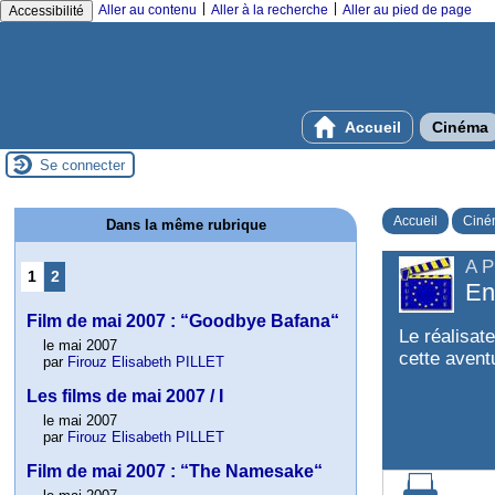
|
|
Aller au contenu
Aller à la recherche
Aller au pied de page
Accessibilité
Accueil
Cinéma
Se connecter
Accueil
Ciné
Dans la même rubrique
A 
1
2
En
Film de mai 2007 : “Goodbye Bafana“
Le réalisat
le mai 2007
cette avent
par
Firouz Elisabeth PILLET
Les films de mai 2007 / I
le mai 2007
par
Firouz Elisabeth PILLET
Film de mai 2007 : “The Namesake“