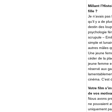
Mêlant l’Histo
fille ?
Je n’avais pas 
qu’il y a de pl
destin des loup
psychologie fém
scrupule – Emi
simple et lunai
autres mâles qu
Une jeune femm
céder de la pla
jeune femme en 
réservé aux ga
lamentablement
cinéma. C’est 
Votre film s’i
de vos motiva
Nous avons pré
ne pouvaient av
uniquement par l