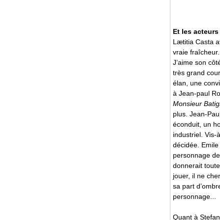
Et les acteurs
Lætitia Casta a
vraie fraîcheur.
J’aime son côté
très grand cou
élan, une convi
à Jean-paul Ro
Monsieur Batig
plus. Jean-Paul
éconduit, un h
industriel. Vis
décidée. Emile 
personnage de «
donnerait tout
jouer, il ne ch
sa part d’ombr
personnage...
Quant à Stefano