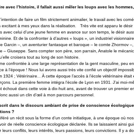
ire avec l’histoire, il fallait aussi mêler les loups avec les hommes
l’intention de faire un film strictement animalier, le travail avec les com
us excitant à mes yeux dans la réalisation. Très vite est apparu le désir 
s avec celui d’une jeune femme en avance sur son temps, le désir aussi
inine. Et de la confronter à d’autres « loups », un industriel visionnair
le Garcin –, un aventurier fantasque et baroque – le comte Zhormov –
re – Giuseppe. Sans compter son père, son parrain, Anatole le mécanici
’elle croisera tout au long de son histoire.
e confrontée à une large représentation de la gent masculine, peu enc
ce à l’époque ! Nous lui avons aussi très vite confié un objectif impossi
1924 ; Vétérinaire... À cette époque l’accès à l’école vétérinaire était
rçons. La première femme intégra l’école de Lyon en 1931. J’ai moi-
 échoué dans cette voie à dix-huit ans, avant de trouver un premier e
donc aussi un clin d’œil à mon parcours personnel.
nscrit dans le discours ambiant de prise de conscience écologique 
tions ?
féré un récit sous la forme d’un conte initiatique, à une époque où n
oir de réelle conscience écologique déclarée. Ils se laissaient ainsi gu
eurs conflits, leurs intérêts, leurs passions, leurs convictions. Il y a do