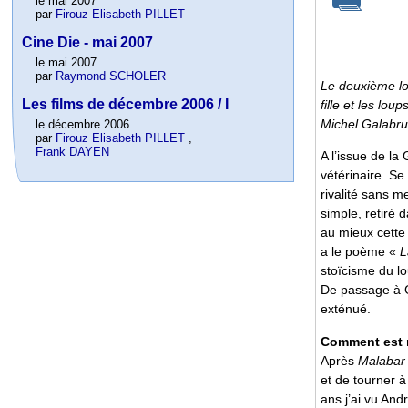
le mai 2007
par
Firouz Elisabeth PILLET
Cine Die - mai 2007
le mai 2007
par
Raymond SCHOLER
Le deuxième lon
Les films de décembre 2006 / I
fille et les loup
Michel Galabru
le décembre 2006
par
Firouz Elisabeth PILLET
,
Frank DAYEN
A l’issue de l
vétérinaire. Se
rivalité sans m
simple, retiré 
au mieux cette r
a le poème «
L
stoïcisme du lo
De passage à Ge
exténué.
Comment est n
Après
Malabar 
et de tourner à
ans j’ai vu And