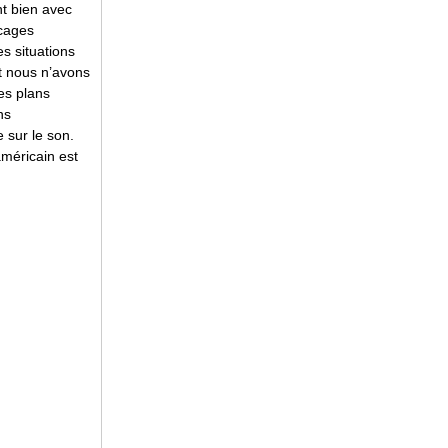
nt bien avec
ucages
s situations
t nous n’avons
es plans
ns
 sur le son.
américain est