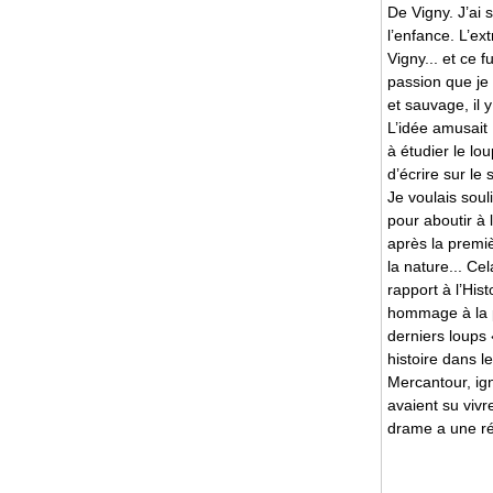
De Vigny. J’ai 
l’enfance. L’ex
Vigny... et ce 
passion que je 
et sauvage, il 
L’idée amusait
à étudier le lo
d’écrire sur le 
Je voulais soul
pour aboutir à 
après la premi
la nature... C
rapport à l’His
hommage à la p
derniers loups
histoire dans l
Mercantour, ign
avaient su vivr
drame a une ré