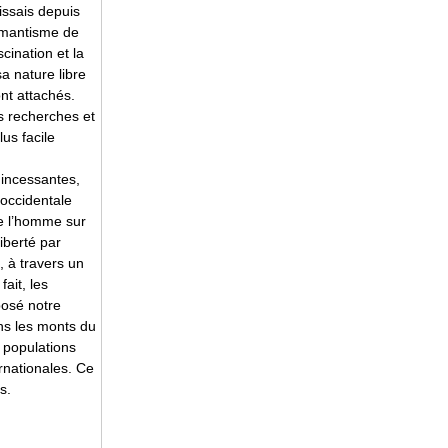
issais depuis
romantisme de
cination et la
sa nature libre
nt attachés.
s recherches et
lus facile
 incessantes,
 occidentale
e l’homme sur
iberté par
, à travers un
ait, les
posé notre
ans les monts du
s populations
rnationales. Ce
s.