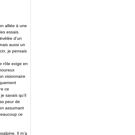
on alliée à une
des essais.
révélée d’un
mais aussi un
in, je pensais
le rôle exige en
amoureux
n visionnaire
tiquement
re ce
je savais qu’il
pas peur de
ne en assumant
 beaucoup ce
salpine. Il m’a