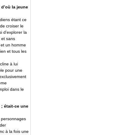
, d’où la jeune
édiens étant ce
de croiser le
 d’explorer la
e et sans
, et un homme
en et tous les
line à lui
ble pour une
 exclusivement
même
mploi dans le
; était-ce une
os personnages
ider
nc à la fois une