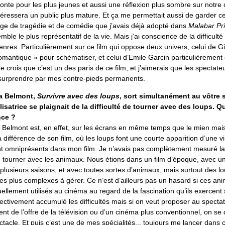
onte pour les plus jeunes et aussi une réflexion plus sombre sur notr
ntéressera un public plus mature. Et ça me permettait aussi de garder 
e de tragédie et de comédie que j’avais déjà adopté dans
Malabar Pr
le le plus représentatif de la vie. Mais j’ai conscience de la difficulté
nres. Particulièrement sur ce film qui oppose deux univers, celui de G
romantique » pour schématiser, et celui d’Emile Garcin particulièrement
Je crois que c’est un des paris de ce film, et j’aimerais que les spectate
surprendre par mes contre-pieds permanents.
ra Belmont,
Survivre avec des loups
, sort simultanément au vôtre s
alisatrice se plaignait de la difficulté de tourner avec des loups. Qu
nce ?
 Belmont est, en effet, sur les écrans en même temps que le mien mais i
a différence de son film, où les loups font une courte apparition d’une v
nt omniprésents dans mon film. Je n’avais pas complètement mesuré la d
de tourner avec les animaux. Nous étions dans un film d’époque, avec u
lusieurs saisons, et avec toutes sortes d’animaux, mais surtout des lo
es plus complexes à gérer. Ce n’est d’ailleurs pas un hasard si ces an
uellement utilisés au cinéma au regard de la fascination qu’ils exerce
ectivement accumulé les difficultés mais si on veut proposer au specta
ent de l’offre de la télévision ou d’un cinéma plus conventionnel, on se 
ctacle. Et puis c’est une de mes spécialités... toujours me lancer dans 