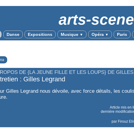
arts-scen
Danse
Expositions
Musique
Opéra
Paris
▼
▼
ma
PROPOS DE {LA JEUNE FILLE ET LES LOUPS} DE GILLE
tretien : Gilles Legrand
eur Gilles Legrand nous dévoile, avec force détails, les coul
ure.
Article mis en 
dernière modificatio
par
Firouz El