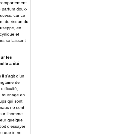
e comportement
ce parfum doux-
incess
, car ce
 et du risque du
iuseppe, en
 cynique et
urs se laissent
ur les
elle a été
l s’agit d’un
ingtaine de
ifficulté,
n tournage en
ups qui sont
imaux ne sont
nt sur l’homme.
teur quelque
doit d’essayer
ce que je ne