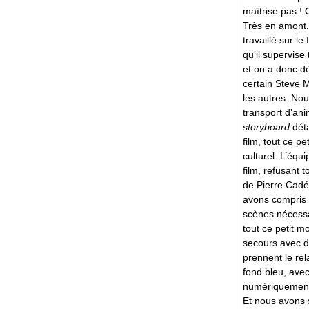
maîtrise pas ! 
Très en amont,
travaillé sur l
qu’il supervise
et on a donc dé
certain Steve 
les autres. Nou
transport d’ani
storyboard
déta
film, tout ce p
culturel. L’équ
film, refusant 
de Pierre Cadé
avons compris 
scènes nécessa
tout ce petit 
secours avec d
prennent le re
fond bleu, avec
numériquement
Et nous avons 