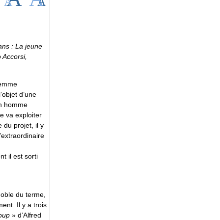
ans :
La jeune
 Accorsi,
 femme
’objet d’une
 un homme
e va exploiter
 du projet, il y
’extraordinaire
 il est sorti
 noble du terme,
nt. Il y a trois
oup
» d’Alfred