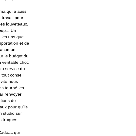
ma qui a aussi
 travail pour
ues louveteaux,
oup... Un
s les uns que
mportation et de
chacun un
ur le budget du
n véritable choc
au service du
 tout conseil
 vite nous
ns tourné les
par renvoyer
tions de
aux pour qu’ils
n studio sur
ns truqués
Cadéac qui